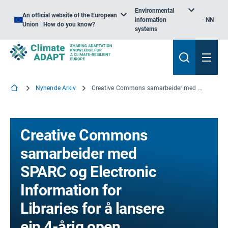
Environmental
An official website of the European
information
NN
Union | How do you know?
systems
Nyhende Arkiv
Creative Commons samarbeider med SPARC og Electronic Information for Libraries for å lansere ein 4-årig open klimakampanje
Creative Commons
samarbeider med
SPARC og Electronic
Information for
Libraries for å lansere
ein 4-årig open