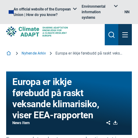
Environmental
An official website of the European
information
NN
Union | How do you know?
systems
Nyhende Arkiv
Europa er ikkje førebudd på raskt veksande klimarisiko, viser EEA-rapporten
Europa er ikkje
førebudd på raskt
veksande klimarisiko,
viser EEA-rapporten
Share
Download
News Item