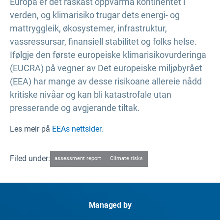
Europa er det raskast oppvarma kontinentet i
verden, og klimarisiko trugar dets energi- og
mattryggleik, økosystemer, infrastruktur,
vassressursar, finansiell stabilitet og folks helse.
Ifølgje den første europeiske klimarisikovurderinga
(EUCRA) på vegner av Det europeiske miljøbyrået
(EEA) har mange av desse risikoane allereie nådd
kritiske nivåar og kan bli katastrofale utan
presserande og avgjerande tiltak.
Les meir på
EEAs nettsider.
Filed under:
assessment report
Climate risks
Managed by