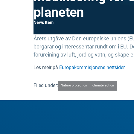
planeten
News Item
Årets utgåve av Den europeiske unions (EU
borgarar og interessentar rundt om i EU. D
forureining av luft, jord og vatn, og skape 
Les meir på
Europakommisjonens nettsider.
Filed under:
Nature protection
climate action