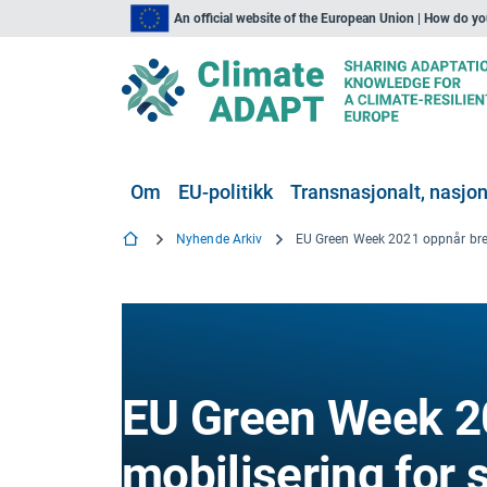
An official website of the European Union | How do y
Om
EU-politikk
Transnasjonalt, nasjona
Nyhende Arkiv
EU Green Week 2
mobilisering for