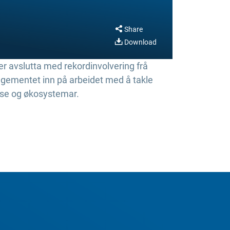
Share
Download
r avslutta med rekordinvolvering frå
angementet inn på arbeidet med å takle
helse og økosystemar.