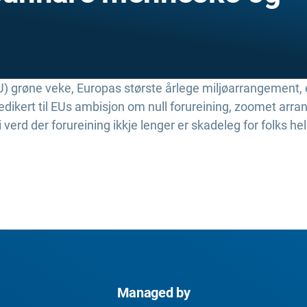
) grøne veke, Europas største årlege miljøarrangement, e
edikert til EUs ambisjon om null forureining, zoomet arr
ei verd der forureining ikkje lenger er skadeleg for folks 
Managed by