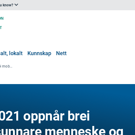
ou know?
lt, lokalt
Kunnskap
Nett
EU Green Week 2021 oppnår brei mobilisering for sunnare menneske og planeten
021 oppnår brei
 sunnare menneske og