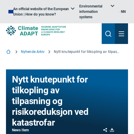
Environmental
An official website of the European
information
NN
Union | How do you know?
systems
Nyhende Arkiv
Nytt knutepunkt for tilkopling av tilpasning og risikoreduksjon ved katastrofar
Nytt knutepunkt for
tilkopling av
tilpasning og
risikoreduksjon ved
katastrofar
Share
Download
News Item