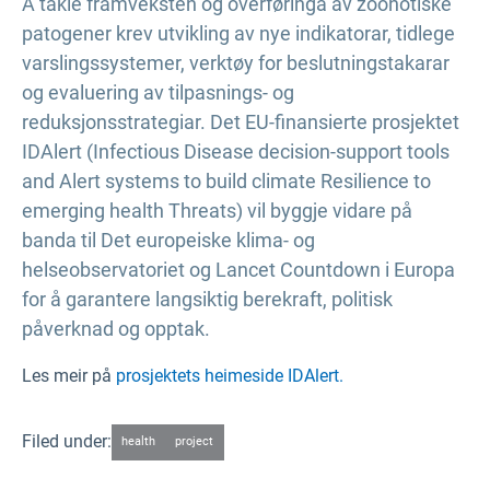
Å takle framveksten og overføringa av zoonotiske
patogener krev utvikling av nye indikatorar, tidlege
varslingssystemer, verktøy for beslutningstakarar
og evaluering av tilpasnings- og
reduksjonsstrategiar. Det EU-finansierte prosjektet
IDAlert (Infectious Disease decision-support tools
and Alert systems to build climate Resilience to
emerging health Threats) vil byggje vidare på
banda til Det europeiske klima- og
helseobservatoriet og Lancet Countdown i Europa
for å garantere langsiktig berekraft, politisk
påverknad og opptak.
Les meir på
prosjektets heimeside IDAlert.
Filed under:
health
project