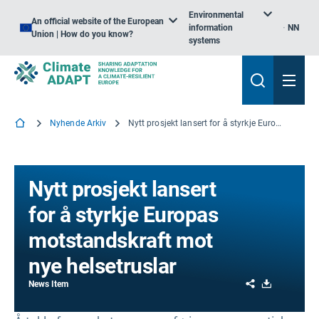
Environmental
An official website of the European
information
NN
Union | How do you know?
systems
Nyhende Arkiv
Nytt prosjekt lansert for å styrkje Europas motstandskraft mot nye helsetruslar
Nytt prosjekt lansert
for å styrkje Europas
motstandskraft mot
nye helsetruslar
Share
Download
News Item