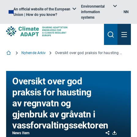
Environmental
An official website of the European
information
NN
Union | How do you know?
systems
Nyhende Arkiv
Oversikt over god praksis for hausting av regnvatn og gjenbruk av gråvatn i vassforvaltingssektoren
Oversikt over god
praksis for hausting
av regnvatn og
gjenbruk av gråvatn i
vassforvaltingssektoren
Share
Download
News Item