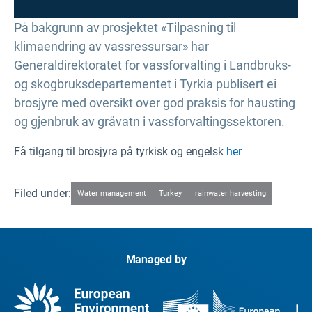
På bakgrunn av prosjektet «Tilpasning til
klimaendring av vassressursar» har
Generaldirektoratet for vassforvalting i Landbruks-
og skogbruksdepartementet i Tyrkia publisert ei
brosjyre med oversikt over god praksis for hausting
og gjenbruk av gråvatn i vassforvaltingssektoren.
Få tilgang til brosjyra på tyrkisk og engelsk
her
Filed under:
Water management
Turkey
rainwater harvesting
Managed by