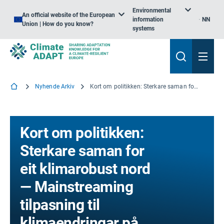
Environmental
An official website of the European
information
NN
Union | How do you know?
systems
Nyhende Arkiv
Kort om politikken: Sterkare saman for eit klimarobust nord — Mainstreaming tilpasning til klimaendringar på lokalt nivå i Norden
Kort om politikken:
Sterkare saman for
eit klimarobust nord
— Mainstreaming
tilpasning til
klimaendringar på