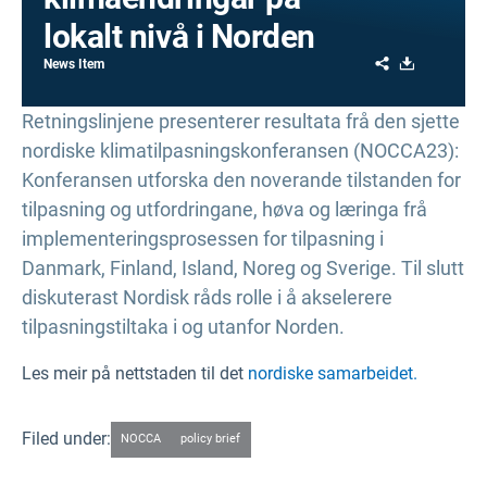
lokalt nivå i Norden
Share
Download
News Item
Retningslinjene presenterer resultata frå den sjette
nordiske klimatilpasningskonferansen (NOCCA23):
Konferansen utforska den noverande tilstanden for
tilpasning og utfordringane, høva og læringa frå
implementeringsprosessen for tilpasning i
Danmark, Finland, Island, Noreg og Sverige. Til slutt
diskuterast Nordisk råds rolle i å akselerere
tilpasningstiltaka i og utanfor Norden.
Les meir på nettstaden til det
nordiske samarbeidet.
Filed under:
NOCCA
policy brief