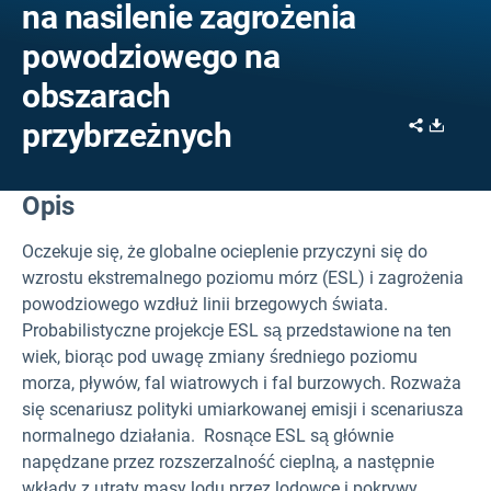
na nasilenie zagrożenia
powodziowego na
obszarach
Share
Downl
przybrzeżnych
Opis
Oczekuje się, że globalne ocieplenie przyczyni się do
wzrostu ekstremalnego poziomu mórz (ESL) i zagrożenia
powodziowego wzdłuż linii brzegowych świata.
Probabilistyczne projekcje ESL są przedstawione na ten
wiek, biorąc pod uwagę zmiany średniego poziomu
morza, pływów, fal wiatrowych i fal burzowych. Rozważa
się scenariusz polityki umiarkowanej emisji i scenariusza
normalnego działania. Rosnące ESL są głównie
napędzane przez rozszerzalność cieplną, a następnie
wkłady z utraty masy lodu przez lodowce i pokrywy