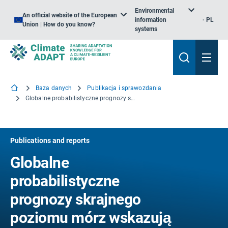
Environmental
An official website of the European
information
PL
Union | How do you know?
systems
Baza danych
Publikacja i sprawozdania
Globalne probabilistyczne prognozy skrajnego poziomu mórz wskazują na nasilenie zagrożenia powodziowego na obszarach przybrzeżnych
Publications and reports
Globalne
probabilistyczne
prognozy skrajnego
poziomu mórz wskazują