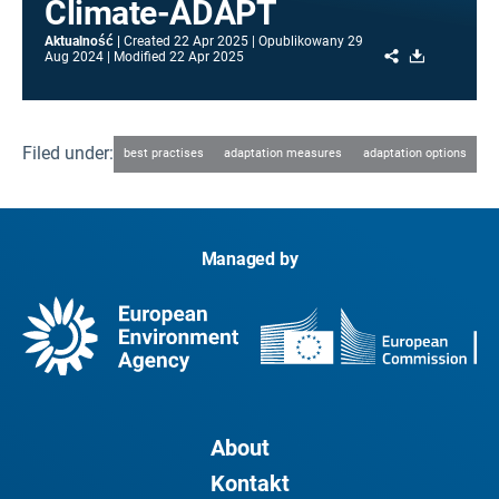
Climate-ADAPT
Aktualność
Created
22 Apr 2025
Opublikowany
29
Share
Download
Aug 2024
Modified
22 Apr 2025
Filed under:
best practises
adaptation measures
adaptation options
Managed by
About
Kontakt