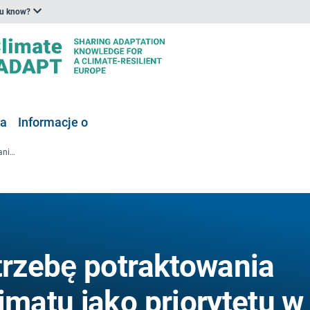
ou know?
ia
Informacje o
UEMO wyraża potrzebę potraktowania kwestii zmiany klimatu jako priorytetu w dziedzinie zdrowia
rzebę potraktowania
imatu jako priorytetu w