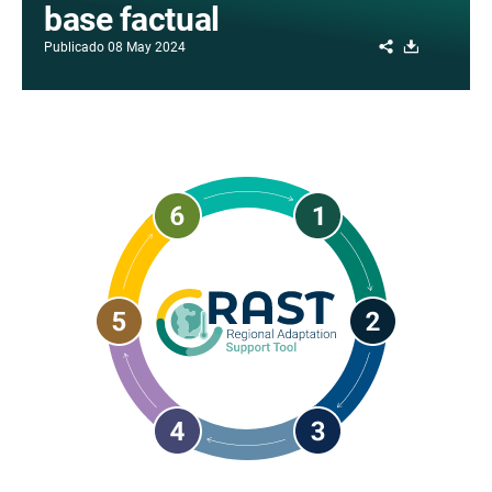
base factual
Share
Download
Publicado
08 May 2024