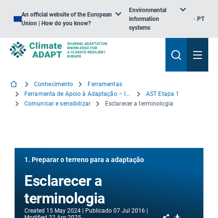
Environmental
An official website of the European
information
PT
Union | How do you know?
systems
Conhecimento
Ferramentas
Ferramenta de Apoio à Adaptação – Introdução
AST Etapa 1
Comunicar e sensibilizar
Esclarecer a terminologia
1. Preparar o terreno para a adaptação
Esclarecer a
terminologia
Created
15 May 2024
Publicado
07 Jul 2016
Share
Download
Modified
22 Apr 2025