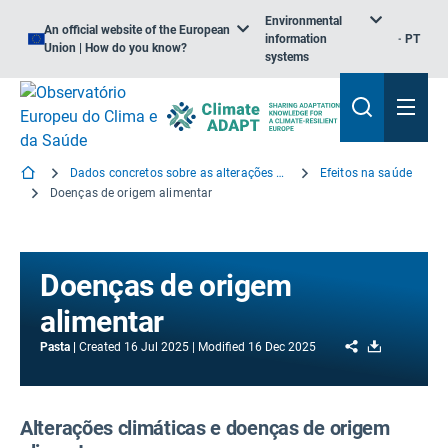
Environmental
An official website of the European
information
PT
Union | How do you know?
systems
Dados concretos sobre as alterações climáticas e a saúde
Efeitos na saúde
Doenças de origem alimentar
Doenças de origem
alimentar
Share
Download
Pasta
Created
16 Jul 2025
Modified
16 Dec 2025
Alterações climáticas e doenças de origem