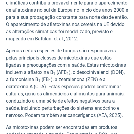
climáticas contribuiu provavelmente para o aparecimento
de aflatoxinas no sul da Europa no início dos anos 2000 e
para a sua propagação constante para norte desde então.
O aparecimento de aflatoxinas nos cereais na UE devido
às alterações climáticas foi modelizado, previsto e
mapeado em Battilani et al., 2012.
Apenas certas espécies de fungos são responsáveis
pelas principais classes de micotoxinas que estão
ligadas a preocupações com a saúde. Estas micotoxinas
incluem a aflatoxina B
(AFB
), o desoxinivalenol (DON),
1
1
a fumonisina B
(FB
), a zearalenona (ZEN) e a
1
1
ocratoxina A (OTA). Estas espécies podem contaminar
culturas, géneros alimentícios e alimentos para animais,
conduzindo a uma série de efeitos negativos para a
saúde, incluindo perturbações do sistema endócrino e
nervoso. Podem também ser cancerígenos (AEA, 2025).
As micotoxinas podem ser encontradas em produtos