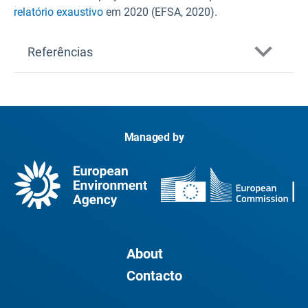
relatório exaustivo
em 2020 (EFSA, 2020).
Referências
Managed by
a emergência de aflatoxinas nos cereais
na UE devido às alterações climáticas], EFSA
Supporting Publications(9),
About
Contacto
Scientific Reports