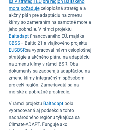
sa v stratégii EÚ pre región Baltského
mora požaduje
celoplošná stratégia a
akčný plán pre adaptáciu na zmenu
klímy so zameraním na samotné more a
jeho pobrežie. V rámci projektu
Baltadapt
financovaného EÚ, majáka
CBSS
– Baltic 21 a
vlajkového projektu
EUSBSR
sa vypracoval návrh celoplošnej
stratégie a akčného plánu na adaptáciu
na zmenu klímy v rámci BSR. Oba
dokumenty sa zaoberajú adaptáciou na
zmenu klímy integračným spôsobom
pre celý región. Zameriavajú sa na
morské a pobrežné prostredie.
V rámci projektu
Baltadapt
bola
vypracovaná aj podsekcia tohto
nadnárodného regiónu týkajúca sa
Climate-ADAPT. Funguje ako