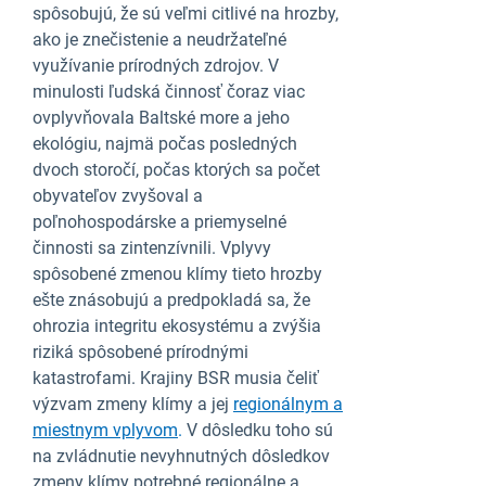
spôsobujú, že sú veľmi citlivé na hrozby,
ako je znečistenie a neudržateľné
využívanie prírodných zdrojov. V
minulosti ľudská činnosť čoraz viac
ovplyvňovala Baltské more a jeho
ekológiu, najmä počas posledných
dvoch storočí, počas ktorých sa počet
obyvateľov zvyšoval a
poľnohospodárske a priemyselné
činnosti sa zintenzívnili. Vplyvy
spôsobené zmenou klímy tieto hrozby
ešte znásobujú a predpokladá sa, že
ohrozia integritu ekosystému a zvýšia
riziká spôsobené prírodnými
katastrofami. Krajiny BSR musia čeliť
výzvam zmeny klímy a jej
regionálnym a
miestnym vplyvom
.
V dôsledku toho sú
na zvládnutie nevyhnutných dôsledkov
zmeny klímy potrebné regionálne a