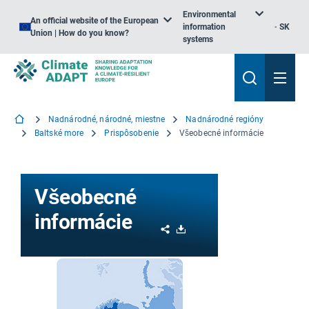
Environmental
An official website of the European
information
SK
Union | How do you know?
systems
Nadnárodné, národné, miestne
Nadnárodné regióny
Baltské more
Prispôsobenie
Všeobecné informácie
Všeobecné
informácie
Share
Download