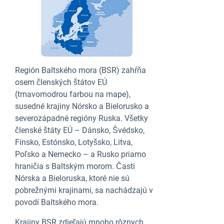
Región Baltského mora (BSR) zahŕňa
osem členských štátov EÚ
(tmavomodrou farbou na mape),
susedné krajiny Nórsko a Bielorusko a
severozápadné regióny Ruska. Všetky
členské štáty EÚ – Dánsko, Švédsko,
Fínsko, Estónsko, Lotyšsko, Litva,
Poľsko a Nemecko – a Rusko priamo
hraničia s Baltským morom. Časti
Nórska a Bieloruska, ktoré nie sú
pobrežnými krajinami, sa nachádzajú v
povodí Baltského mora.
Krajiny BSR zdieľajú mnoho rôznych