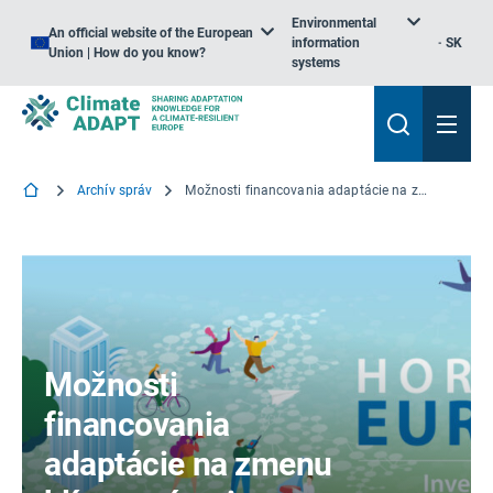
Environmental
An official website of the European
information
SK
Union | How do you know?
systems
Archív správ
Možnosti financovania adaptácie na zmenu klímy v rámci programu Horizont Európa
Možnosti
financovania
adaptácie na zmenu