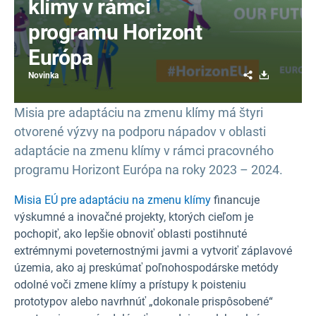
klímy v rámci
programu Horizont
Európa
Share
Download
Novinka
Misia pre adaptáciu na zmenu klímy má štyri
otvorené výzvy na podporu nápadov v oblasti
adaptácie na zmenu klímy v rámci pracovného
programu Horizont Európa na roky 2023 – 2024.
Misia EÚ pre adaptáciu na zmenu klímy
financuje
výskumné a inovačné projekty, ktorých cieľom je
pochopiť, ako lepšie obnoviť oblasti postihnuté
extrémnymi poveternostnými javmi a vytvoriť záplavové
územia, ako aj preskúmať poľnohospodárske metódy
odolné voči zmene klímy a prístupy k poisteniu
prototypov alebo navrhnúť „dokonale prispôsobené“