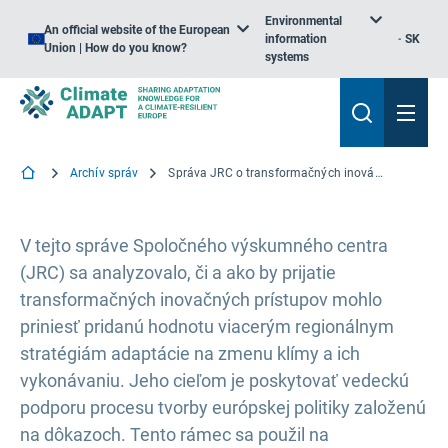
Environmental
An official website of the European
information
SK
Union | How do you know?
systems
Archív správ
Správa JRC o transformačných inováciách v záujme adaptácie na zmenu klímy
V tejto správe Spoločného výskumného centra
(JRC) sa analyzovalo, či a ako by prijatie
transformačných inovačných prístupov mohlo
priniesť pridanú hodnotu viacerým regionálnym
stratégiám adaptácie na zmenu klímy a ich
vykonávaniu. Jeho cieľom je poskytovať vedeckú
podporu procesu tvorby európskej politiky založenú
na dôkazoch. Tento rámec sa použil na