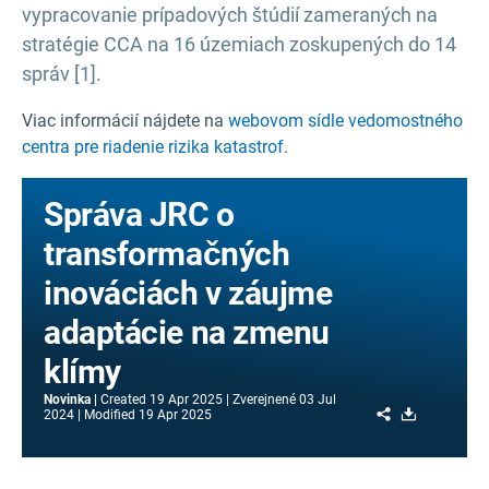
vypracovanie prípadových štúdií zameraných na
stratégie CCA na 16 územiach zoskupených do 14
správ [1].
Viac informácií nájdete na
webovom sídle vedomostného
centra pre riadenie rizika katastrof
.
Správa JRC o
transformačných
inováciách v záujme
adaptácie na zmenu
klímy
Novinka
Created
19 Apr 2025
Zverejnené
03 Jul
Share
Download
2024
Modified
19 Apr 2025