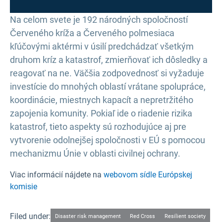
Na celom svete je 192 národných spoločností
Červeného kríža a Červeného polmesiaca
kľúčovými aktérmi v úsilí predchádzať všetkým
druhom kríz a katastrof, zmierňovať ich dôsledky a
reagovať na ne. Väčšia zodpovednosť si vyžaduje
investície do mnohých oblastí vrátane spolupráce,
koordinácie, miestnych kapacít a nepretržitého
zapojenia komunity. Pokiaľ ide o riadenie rizika
katastrof, tieto aspekty sú rozhodujúce aj pre
vytvorenie odolnejšej spoločnosti v EÚ s pomocou
mechanizmu Únie v oblasti civilnej ochrany.
Viac informácií nájdete na
webovom sídle Európskej
komisie
Filed under:
Disaster risk management
Red Cross
Resilient society