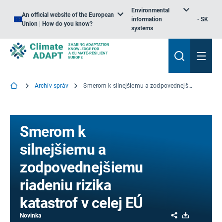
Environmental
An official website of the European
information
SK
Union | How do you know?
systems
Archív správ
Smerom k silnejšiemu a zodpovednejšiemu riadeniu rizika katastrof v celej EÚ
Smerom k
silnejšiemu a
zodpovednejšiemu
riadeniu rizika
katastrof v celej EÚ
Share
Download
Novinka