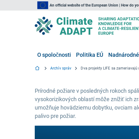
An official website of the European Union | How do y
O spoločnosti
Politika EÚ
Nadnárodné,
Archív správ
Prírodné požiare v posledných rokoch spáli
vysokorizikových oblastí môže znížiť ich z
umožňuje hovädziemu dobytku, ovciam ale
palivo pre požiar.