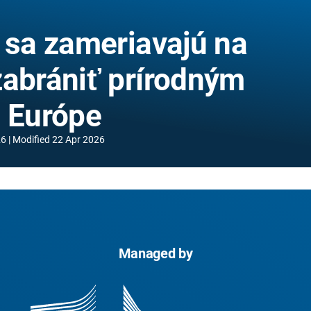
E sa zameriavajú na
zabrániť prírodným
j Európe
26
Modified
22 Apr 2026
Managed by