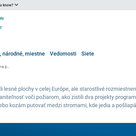
ou know?
 národné, miestne
Vedomosti
Siete
Dva projekty LIFE sa zameriavajú na pastvu s cieľom zabrániť prírodným požiarom v južnej Európe
li lesné plochy v celej Európe, ale starostlivé rozmiestn
raniteľnosť voči požiarom, ako zistili dva projekty progr
bo kozám putovať medzi stromami, kde jedia a pošliapáv