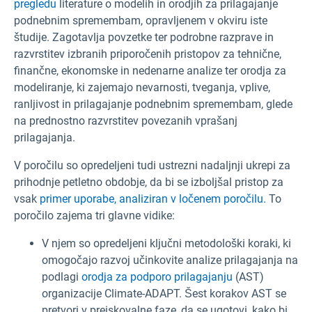
pregledu
literature o modelih in orodjih za prilagajanje
podnebnim spremembam, opravljenem v okviru iste
študije. Zagotavlja povzetke ter podrobne razprave in
razvrstitev izbranih priporočenih pristopov za tehnične,
finančne, ekonomske in nedenarne analize ter orodja za
modeliranje, ki zajemajo nevarnosti, tveganja, vplive,
ranljivost in prilagajanje podnebnim spremembam, glede
na prednostno razvrstitev povezanih vprašanj
prilagajanja.
V poročilu so opredeljeni tudi ustrezni nadaljnji ukrepi za
prihodnje petletno obdobje, da bi se izboljšal pristop za
vsak
primer uporabe, analiziran v ločenem poročilu.
To
poročilo zajema tri glavne vidike:
V njem so opredeljeni ključni metodološki koraki, ki
omogočajo razvoj učinkovite analize prilagajanja na
podlagi
orodja za podporo prilagajanju
(AST)
organizacije Climate-ADAPT. Šest korakov AST se
pretvori v preiskovalne faze, da se ugotovi, kako bi