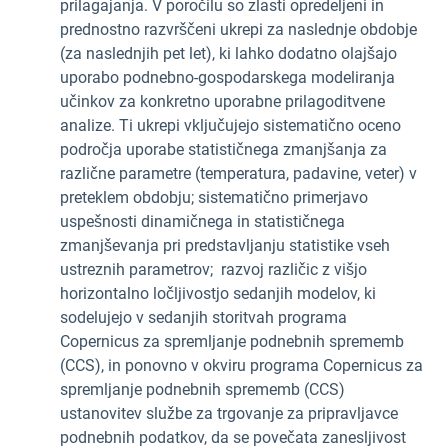
prilagajanja. V poročilu so zlasti opredeljeni in
prednostno razvrščeni ukrepi za naslednje obdobje
(za naslednjih pet let), ki lahko dodatno olajšajo
uporabo podnebno-gospodarskega modeliranja
učinkov za konkretno uporabne prilagoditvene
analize. Ti ukrepi vključujejo sistematično oceno
področja uporabe statističnega zmanjšanja za
različne parametre (temperatura, padavine, veter) v
preteklem obdobju; sistematično primerjavo
uspešnosti dinamičnega in statističnega
zmanjševanja pri predstavljanju statistike vseh
ustreznih parametrov; razvoj različic z višjo
horizontalno ločljivostjo sedanjih modelov, ki
sodelujejo v sedanjih storitvah programa
Copernicus za spremljanje podnebnih sprememb
(CCS), in ponovno v okviru programa Copernicus za
spremljanje podnebnih sprememb (CCS)
ustanovitev službe za trgovanje za pripravljavce
podnebnih podatkov, da se povečata zanesljivost