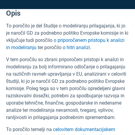
Opis
To poročilo je del študije o modeliranju prilagajanja, ki jo
je naročil GD za podnebno politiko Evropske komisije in ki
vključuje tudi poročilo
o priporočenem pristopu k analizi
in modeliranju
ter poročilo
o hitri analizi.
V tem poročilu so zbrani priporočeni pristopi k analizi in
modeliranju za bolj informirano odločanje o prilagajanju
na različnih ravneh upravljanja v EU, analizirani v celoviti
študiji, ki jo je naročil GD za podnebno politiko Evropske
komisije. Poleg tega so v tem poročilu opredeljeni glavni
raziskovalni dosežki, potrebni za spodbujanje razvoja in
uporabe tehnične, finančne, gospodarske in nedenarne
analize ter modeliranja nevarnosti, tveganj, vplivov,
ranljivosti in prilagajanja podnebnim spremembam.
To poročilo
temelji na
celovitem dokumentacijskem