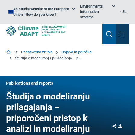
Environmental
An official website of the European
information
SL
Union | How do you know?
systems
Podatkovna zbirka
Objava in poročila
Študija o modeliranju prilagajanja – priporočeni pristop k analizi in modeliranju
Publications and reports
Študija o modeliranju
prilagajanja –
priporočeni pristop k
Share
Downl
analizi in modeliranju