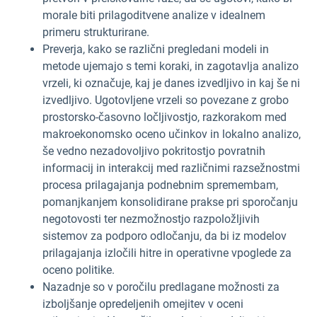
morale biti prilagoditvene analize v idealnem
primeru strukturirane.
Preverja, kako se različni pregledani modeli in
metode ujemajo s temi koraki, in zagotavlja analizo
vrzeli, ki označuje, kaj je danes izvedljivo in kaj še ni
izvedljivo. Ugotovljene vrzeli so povezane z grobo
prostorsko-časovno ločljivostjo, razkorakom med
makroekonomsko oceno učinkov in lokalno analizo,
še vedno nezadovoljivo pokritostjo povratnih
informacij in interakcij med različnimi razsežnostmi
procesa prilagajanja podnebnim spremembam,
pomanjkanjem konsolidirane prakse pri sporočanju
negotovosti ter nezmožnostjo razpoložljivih
sistemov za podporo odločanju, da bi iz modelov
prilagajanja izločili hitre in operativne vpoglede za
oceno politike.
Nazadnje so v poročilu predlagane možnosti za
izboljšanje opredeljenih omejitev v oceni