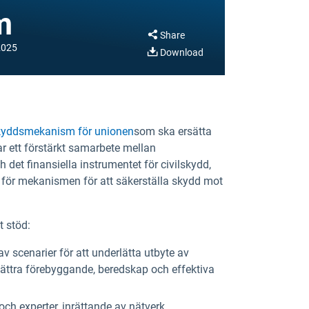
m
Share
2025
Download
skyddsmekanism för unionen
som ska ersätta
r ett förstärkt samarbete mellan
et finansiella instrumentet för civilskydd,
n för mekanismen för att säkerställa skydd mot
t stöd:
v scenarier för att underlätta utbyte av
bättra förebyggande, beredskap och effektiva
och experter, inrättande av nätverk,