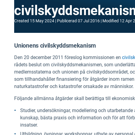
civilskyddsmekanis
Created
15 May 2024
Publicerad
07 Jul 2016
Modified
12 Apr 
Unionens civilskyddsmekanism
Den 20 december 2011 föreslog kommissionen en
civil
rådets beslut om civilskyddsmekanismen, som underlätta
medlemsstaterna och unionen på civilskyddsområdet, och d
som tillhandahåller finansiering för åtgärder inom rame
naturkatastrofer och katastrofer orsakade av människor.
Följande allmänna åtgärder skall berättiga till ekonomisk
Studier, undersökningar, modellering och utarbetande a
kunskap, bästa praxis och information och för att för
insatser.
Utbildning, övningar, workshoppar, utbyte av personal 