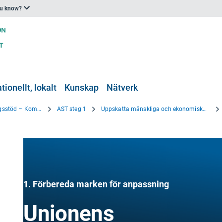
ou know?
tionellt, lokalt
Kunskap
Nätverk
Verktyget för anpassningsstöd – Komma igång
AST steg 1
Uppskatta mänskliga och ekonomiska resurser och identifiera finansieringsmöjligheter
1. Förbereda marken för anpassning
Unionens