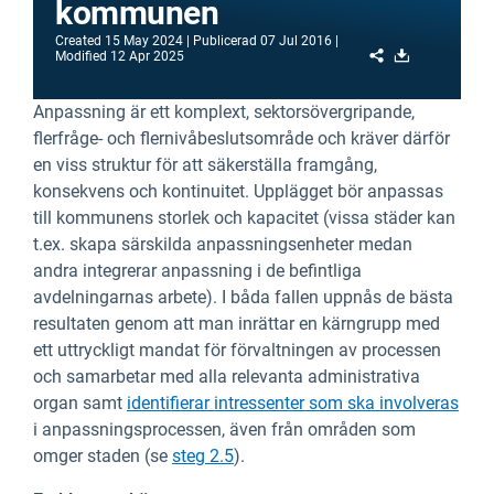
kommunen
Created
15 May 2024
Publicerad
07 Jul 2016
Share
Download
Modified
12 Apr 2025
Anpassning är ett komplext, sektorsövergripande,
flerfråge- och flernivåbeslutsområde och kräver därför
en viss struktur för att säkerställa framgång,
konsekvens och kontinuitet. Upplägget bör anpassas
till kommunens storlek och kapacitet (vissa städer kan
t.ex. skapa särskilda anpassningsenheter medan
andra integrerar anpassning i de befintliga
avdelningarnas arbete). I båda fallen uppnås de bästa
resultaten genom att man inrättar en kärngrupp med
ett uttryckligt mandat för förvaltningen av processen
och samarbetar med alla relevanta administrativa
organ samt
identifierar intressenter som ska involveras
i anpassningsprocessen, även från områden som
omger staden (se
steg 2.5
).