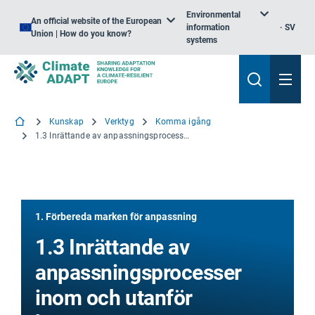
Environmental
An official website of the European
information
SV
Union | How do you know?
systems
Kunskap
Verktyg
Komma igång
1.3 Inrättande av anpassningsprocesser inom och utanför kommunen
1. Förbereda marken för anpassning
1.3 Inrättande av
anpassningsprocesser
inom och utanför