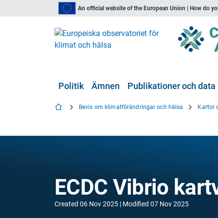
An official website of the European Union | How do y
Politik
Ämnen
Publikationer och data
Bevis om klimatförändringar och hälsa
Kartor 
ECDC Vibrio kart
Created
06 Nov 2025
Modified
07 Nov 2025