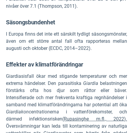
nivåer över 7.1 (Thompson, 2011).
Säsongsbundenhet
I Europa finns det inte ett särskilt tydligt säsongsmönster,
även om ett större antal fall ofta rapporteras mellan
augusti och oktober (ECDC, 2014–2022).
Effekter av klimatförändringar
Giardiasisfall ökar med stigande temperaturer och mer
extrema händelser. Den parasitiska
Giardia
belastningen
förstärks ofta hos djur som råttor eller bäver.
Intensifierade och mer frekventa kraftiga regnhändelser i
samband med klimatförändringarna har potential att öka
Giardiakoncentrationerna
i vattenförekomster, och
därmed infektionsrisken
(Rupasinghe m.fl., 2022).
Översvämningar kan leda till kontaminering av naturliga