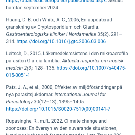
https://atlas.ecdc.europa.eu/public/index.aspx.
Senast
hämtad september 2024.
Huang, D. B. och White, A. C., 2006, En uppdaterad
granskning av Cryptosporidium och Giardia.
Gastroenterologiska kliniker i Nordamerika
35(2), 291–
314.
https://doi.org/10.1016/j.gtc.2006.03.006
Leitsch, D., 2015, Läkemedelsresistens i den mikroaerofila
parasiten Giardia lamblia.
Aktuella rapporter om tropisk
medicin 2(3),
128–135.
https://doi.org/10.1007/s40475-
015-0051-1
Patz, J. A., et al., 2000, Effekter av miljöförändringar på
nya parasitsjukdomar.
International Journal for
Parasitology
30(12–13), 1395–1405.
https://doi.org/10.1016/S0020-7519(00)00141-7
Rupasinghe, R., m.fl., 2022, Climate change and
zoonoses: En översyn av den nuvarande situationen,