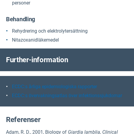
personer
Behandling
Rehydrering och elektrolytersättning
Nitazoxanidläkemedel
F
urther-information
ECDC:s årliga epidemiologiska rapporter
ECDC:s övervakningsatlas över infektionssjukdomar
Referenser
Adam, R. D., 2001, Biology of
Giardia lamblia,
Clinical