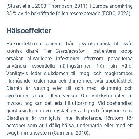
(Stuart et al., 2003; Thompson, 2011). I Europa är omkring
35 % av de bekräftade fallen reserelaterade (ECDC, 2023).
Hälsoeffekter
Hälsoeffekterna varierar från asymtomatisk till svår
kronisk diarré. Fler
Giardiacystor
i patientens kropp
orsakar allvarligare infektioner eftersom parasiterna
använder essentiella näringsämnen från sin värd.
Vanligtvis leder sjukdomen till mag- och magkramper,
illamående, kräkningar och diarré med svår uppblåsthet.
Diarrén är vattnig eller till och med skummig och
symtomen varar i flera veckor. Om vätskeförlusten är
mycket hög kan det leda till uttorkning. Vid obehandlad
giardiasis kan ha en mycket besvärlig och långvarig kurs.
Giardiasis är vanligtvis inte livshotande, förutom för
personer som är i dålig hälsa, undernärda eller med ett
svagt immunsystem (Carmena, 2010).