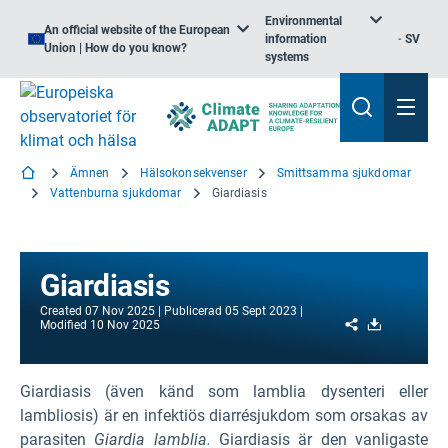
Environmental
An official website of the European
information
SV
Union | How do you know?
systems
Ämnen
Hälsokonsekvenser
Smittsamma sjukdomar
Vattenburna sjukdomar
Giardiasis
Giardiasis
Created
07 Nov 2025
Publicerad
05 Sept 2023
Share
Download
Modified
10 Nov 2025
Giardiasis (även känd som lamblia dysenteri eller
lambliosis) är en infektiös diarrésjukdom som orsakas av
parasiten
Giardia lamblia.
Giardiasis är den vanligaste