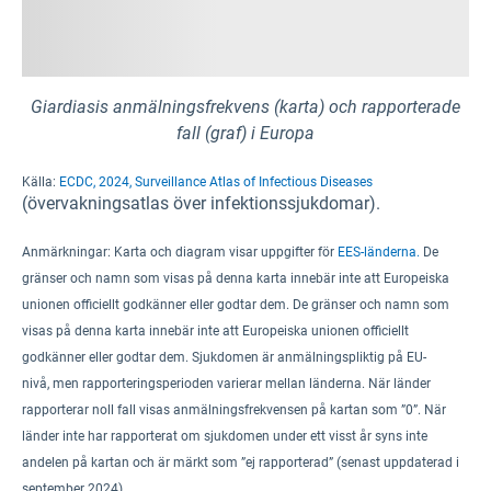
Giardiasis anmälningsfrekvens (karta) och rapporterade
fall (graf) i Europa
Källa:
ECDC, 2024, Surveillance Atlas of Infectious Diseases
(övervakningsatlas över infektionssjukdomar).
Anmärkningar:
Karta och diagram visar uppgifter för
EES-länderna.
De
gränser och namn som visas på denna karta innebär inte att Europeiska
unionen officiellt godkänner eller godtar dem. De gränser och namn som
visas på denna karta innebär inte att Europeiska unionen officiellt
godkänner eller godtar dem.
Sjukdomen är anmälningspliktig på EU-
nivå
,
men rapporteringsperioden varierar mellan länderna
.
När länder
rapporterar noll fall visas anmälningsfrekvensen på kartan som ”0”. När
länder inte har rapporterat om sjukdomen under ett visst år syns inte
andelen på kartan och är märkt som ”ej rapporterad” (senast uppdaterad i
september 2024).