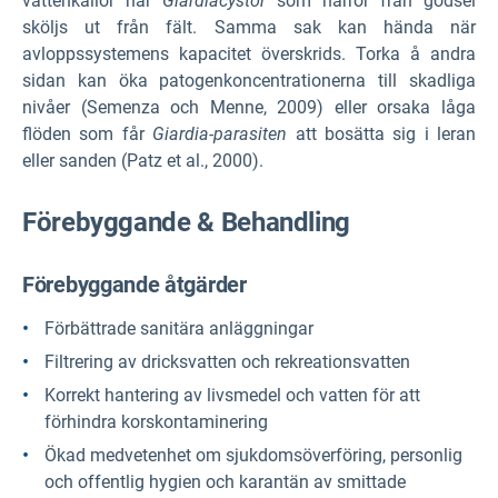
vattenkällor när
Giardiacystor
som härrör från gödsel
sköljs ut från fält. Samma sak kan hända när
avloppssystemens kapacitet överskrids. Torka å andra
sidan kan öka patogenkoncentrationerna till skadliga
nivåer (Semenza och Menne, 2009) eller orsaka låga
flöden som får
Giardia-parasiten
att bosätta sig i leran
eller sanden (Patz et al., 2000).
Förebyggande & Behandling
Förebyggande åtgärder
Förbättrade sanitära anläggningar
Filtrering av dricksvatten och rekreationsvatten
Korrekt hantering av livsmedel och vatten för att
förhindra korskontaminering
Ökad medvetenhet om sjukdomsöverföring, personlig
och offentlig hygien och karantän av smittade