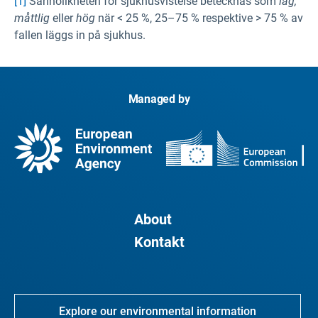
[1]
Sannolikheten för sjukhusvistelse betecknas som
låg,
måttlig
eller
hög
när < 25 %, 25–75 % respektive > 75 % av
fallen läggs in på sjukhus.
Managed by
About
Kontakt
Explore our environmental information