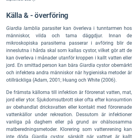
Källa & - överföring
Giardia lamblia
parasiter kan överleva i tunntarmen hos
människor, vilda och tama däggdjur. Innan de
mikroskopiska parasiterna passerar i avföring blir de
inneslutna i hårda skal som kallas cystor, vilket gör att de
kan överleva i månader utanför kroppen i kallt vatten eller
jord. En smittad person kan bära
Giardia
cystor obemärkt
och infektera andra människor när hygieniska metoder är
otillräckliga (Adam, 2001; Huang och White (2006).
De främsta källorna till infektion är förorenat vatten, mat,
jord eller ytor. Sjukdomsutbrott sker ofta efter konsumtion
av obehandlat dricksvatten eller kontakt med förorenade
vattenkällor under rekreation. Dessutom är infektioner
vanliga på daghem eller på grund av ohälsosamma
matberedningsmetoder. Klorering som vattenrening kan
inte döda
Giardia
cystor, särskilt när vattnet är kallt