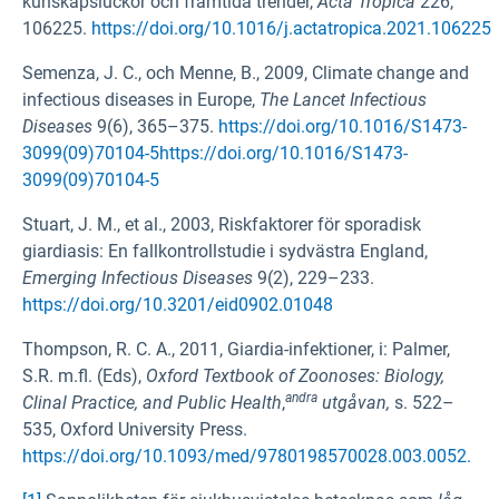
kunskapsluckor och framtida trender,
Acta Tropica
226,
106225.
https://doi.org/10.1016/j.actatropica.2021.106225
Semenza, J. C., och Menne, B., 2009, Climate change and
infectious diseases in Europe,
The Lancet Infectious
Diseases
9(6), 365–375.
https://doi.org/10.1016/S1473-
3099(09)70104-5https://doi.org/10.1016/S1473-
3099(09)70104-5
Stuart, J. M., et al., 2003, Riskfaktorer för sporadisk
giardiasis: En fallkontrollstudie i sydvästra England,
Emerging Infectious Diseases
9(2), 229–233.
https://doi.org/10.3201/eid0902.01048
Thompson, R. C. A., 2011, Giardia-infektioner, i: Palmer,
S.R. m.fl. (Eds),
Oxford Textbook of Zoonoses: Biology,
andra
Clinal Practice, and Public Health
,
utgåvan,
s.
522–
535, Oxford University Press.
https://doi.org/10.1093/med/9780198570028.003.0052.