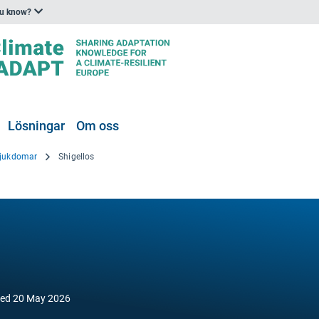
ou know?
Lösningar
Om oss
sjukdomar
Shigellos
ied
20 May 2026