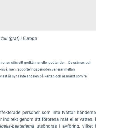
all (graf) i Europa
onen officiellt godkänner eller godtar dem. De gränser och
-nivå
,
men rapporteringsperioden varierar mellan
visst år syns inte andelen på kartan och är märkt som ”ej
nfekterade personer som inte tvättar händerna
 indirekt genom att förorena mat eller vatten. I
gella-bakterierna
utsöndras i avföring, vilket i