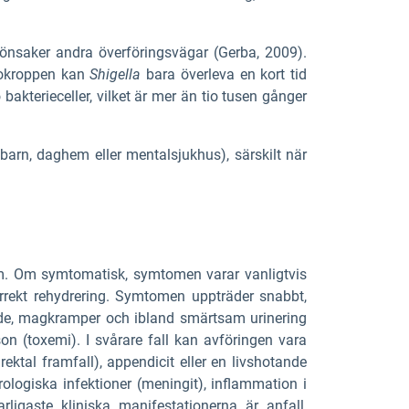
rönsaker andra överföringsvägar (Gerba, 2009).
skokroppen kan
Shigella
bara överleva en kort tid
kterieceller, vilket är mer än tio tusen gånger
 barn, daghem eller mentalsjukhus), särskilt när
om. Om symtomatisk, symtomen varar vanligtvis
rrekt rehydrering. Symtomen uppträder snabbt,
ående, magkramper och ibland smärtsam urinering
on (toxemi). I svårare fall kan avföringen vara
ektal framfall), appendicit eller en livshotande
rologiska infektioner (meningit), inflammation i
rligaste kliniska manifestationerna är anfall,