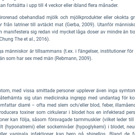
 fortsätta i upp till 4 veckor eller ibland flera månader.
r förorenad obehandlad mjölk och mjölkprodukter eller okokta g
er
från latriner till avtäckt mat (Gerba, 2009). Utanför männi
manifestera sig redan vid mycket låga doser av mindre än tio ba
(Chung The et al., 2016).
människor är tillsammans (t.ex. i fängelser, institutioner för
 män som har sex med män (Rebmann, 2009).
symtom, med vissa smittade personer upplever även inga symt
r återhämta sig utan medicinska ingrepp med undantag för ko
h omfattar diarré – ofta med slem och/eller blod, feber, illam
ducera toxiner som cirkulerar i blodet hos en infekterad pers
er kan följa, såsom försvagade tarmmuskler (vilket leder till r
t (hyponatremi) eller sockernivåer (hypoglykemi) i blodet, neu
 eller vaginala infektioner kan bero på shigellos. Bland de fa