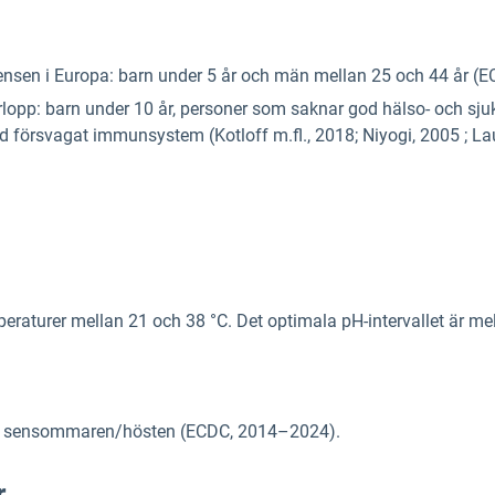
nsen i Europa: barn under 5 år och män mellan 25 och 44 år (
lopp: barn under 10 år, personer som saknar god hälso- och sjukv
d försvagat immunsystem (Kotloff m.fl., 2018; Niyogi, 2005 ; La
aturer mellan 21 och 38 °C. Det optimala pH-intervallet är mell
der sensommaren/hösten (ECDC, 2014–2024).
r