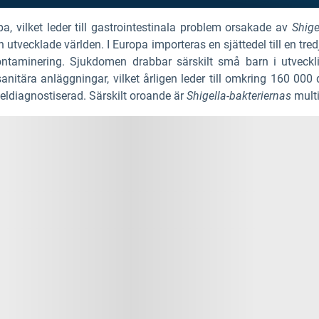
pa, vilket leder till gastrointestinala problem orsakade av
Shige
n utvecklade världen. I Europa importeras en sjättedel till en tr
 kontaminering. Sjukdomen drabbar särskilt små barn i utveck
nitära anläggningar, vilket årligen leder till omkring 160 000 
ldiagnostiserad. Särskilt oroande är
Shigella-bakteriernas
multi