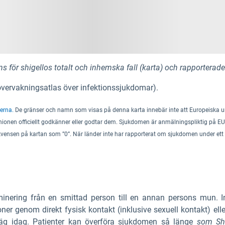
 för shigellos totalt och inhemska fall (karta) och rapporterade f
vervakningsatlas över infektionssjukdomar).
erna.
De gränser och namn som visas på denna karta innebär inte att Europeiska uni
ionen officiellt godkänner eller godtar dem.
Sjukdomen är anmälningspliktig på EU
ekvensen på kartan som ”0”. När länder inte har rapporterat om sjukdomen under ett 
inering från en smittad person till en annan persons mun. I
er genom direkt fysisk kontakt (inklusive sexuell kontakt) eller
tväg idag. Patienter kan överföra sjukdomen så länge
som Shi