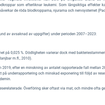
odkroppar som efterliknar leukemi. Som långsiktiga effekter kan
et påverkar de röda blodkropparna, njurarna och nervsystemet (P
und av avsaknad av uppgifter) under perioden 2007–2023:
het på 0,025 %. Dödligheten varierar dock med bakteriestammen o
anjbar m.fl., 2010).
2019, efter en minskning av antalet rapporterade fall mellan 
tt på underrapportering och minskad exponering till följd av reser
ndemin.
reserelaterade. Överföring sker oftast via mat, och mindre ofta 