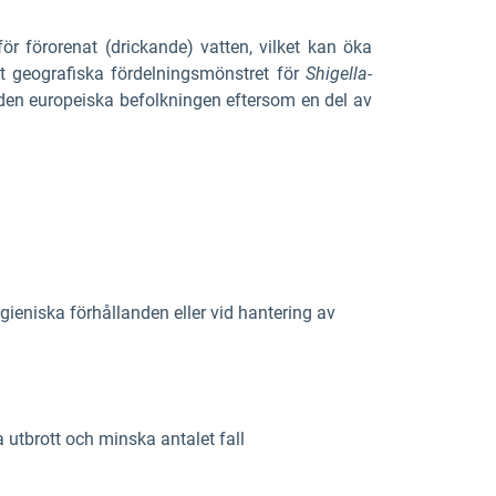
r förorenat (drickande) vatten, vilket kan öka
det geografiska fördelningsmönstret för
Shigella-
a den europeiska befolkningen eftersom en del av
gieniska förhållanden eller vid hantering av
 utbrott och minska antalet fall