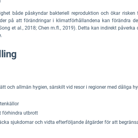
ghet både påskyndar bakteriell reproduktion och ökar risken fö
 tyder på att förändringar i klimatförhållandena kan förändra 
(Song et al., 2018; Chen m.fl., 2019). Detta kan indirekt påverk
e.
ling
t och allmän hygien, särskilt vid resor i regioner med dåliga hy
tenkällor
t förhindra utbrott
cka sjukdomar och vidta efterföljande åtgärder för att begränsa