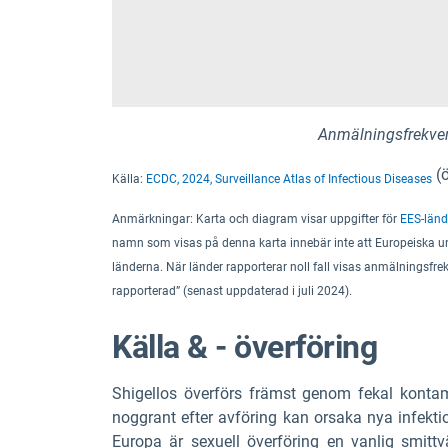
Anmälningsfrekvens
(ö
Källa:
ECDC, 2024, Surveillance Atlas of Infectious Diseases
Anmärkningar:
Karta och diagram visar uppgifter för
EES-länd
namn som visas på denna karta innebär inte att Europeiska un
länderna
.
När länder rapporterar noll fall visas anmälningsfr
rapporterad” (senast uppdaterad i juli 2024).
Källa & - överföring
Shigellos överförs främst genom fekal kontam
noggrant efter avföring kan orsaka nya infektion
Europa är sexuell överföring en vanlig smit