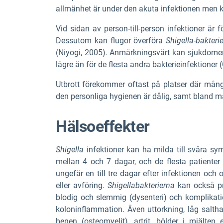
allmänhet är under den akuta infektionen men kan
Vid sidan av person-till-person infektioner ä
Dessutom kan flugor överföra
Shigella-bakteri
(Niyogi, 2005). Anmärkningsvärt kan sjukdomen 
lägre än för de flesta andra bakterieinfektioner 
Utbrott förekommer oftast på platser där många 
den personliga hygienen är dålig, samt bland
Hälsoeffekter
Shigella
infektioner kan ha milda till svåra 
mellan 4 och 7 dagar, och de flesta patiente
ungefär en till tre dagar efter infektionen oc
eller avföring.
Shigellabakterierna
kan också pro
blodig och slemmig (dysenteri) och komplikation
koloninflammation. Även uttorkning, låg salthal
benen (osteomyelit), artrit, bölder i mjälten