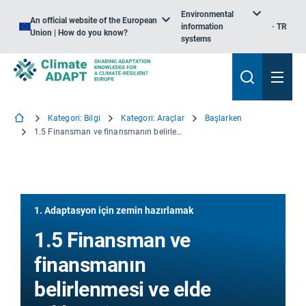
Environmental
An official website of the European
information
TR
Union | How do you know?
systems
Kategori: Bilgi
Kategori: Araçlar
Başlarken
1.5 Finansman ve finansmanın belirlenmesi ve elde edilmesi
1. Adaptasyon için zemin hazırlamak
1.5 Finansman ve
finansmanın
belirlenmesi ve elde