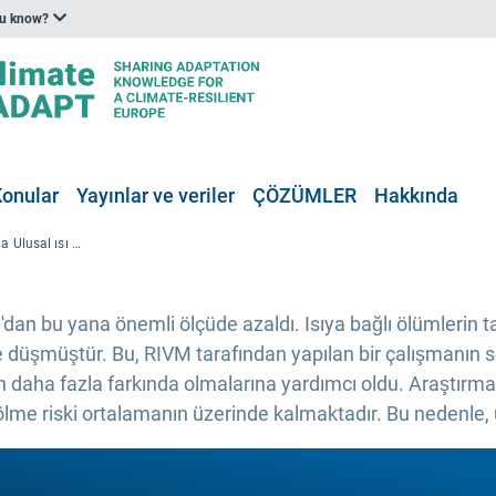
ou know?
Konular
Yayınlar ve veriler
ÇÖZÜMLER
Hakkında
Bugün yayınlanan Hollanda Ulusal ısı dalgası planının değerlendirilmesi
0'dan bu yana önemli ölçüde azaldı. Isıya bağlı ölümleri
üşmüştür. Bu, RIVM tarafından yapılan bir çalışmanın so
klerin daha fazla farkında olmalarına yardımcı oldu. Araştırma
 ölme riski ortalamanın üzerinde kalmaktadır. Bu nedenle,