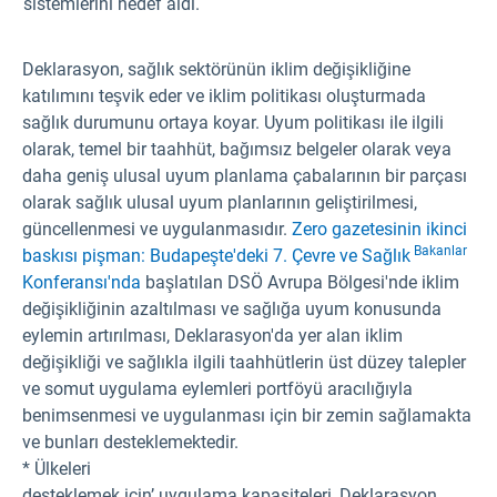
sistemlerini hedef aldı.
Deklarasyon, sağlık sektörünün iklim değişikliğine
katılımını teşvik eder ve iklim politikası oluşturmada
sağlık durumunu ortaya koyar. Uyum politikası ile ilgili
olarak, temel bir taahhüt, bağımsız belgeler olarak veya
daha geniş ulusal uyum planlama çabalarının bir parçası
olarak sağlık ulusal uyum planlarının geliştirilmesi,
güncellenmesi ve uygulanmasıdır.
Zero gazetesinin ikinci
Bakanlar
baskısı pişman: Budapeşte'deki 7. Çevre ve Sağlık
Konferansı'nda
başlatılan DSÖ Avrupa Bölgesi'nde iklim
değişikliğinin azaltılması ve sağlığa uyum konusunda
eylemin artırılması, Deklarasyon'da yer alan iklim
değişikliği ve sağlıkla ilgili taahhütlerin üst düzey talepler
ve somut uygulama eylemleri portföyü aracılığıyla
benimsenmesi ve uygulanması için bir zemin sağlamakta
ve bunları desteklemektedir.
* Ülkeleri
desteklemek için’ uygulama kapasiteleri, Deklarasyon