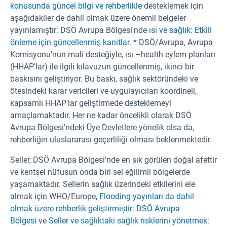
konusunda güncel bilgi ve rehberlikle
desteklemek için
aşağıdakiler de dahil olmak üzere önemli belgeler
yayınlamıştır: DSÖ Avrupa Bölgesi'nde
ısı ve sağlık: Etkili
önleme için güncellenmiş kanıtlar
. * DSÖ/Avrupa, Avrupa
Komisyonu'nun mali desteğiyle, ısı –health eylem planları
(HHAP'lar) ile ilgili kılavuzun güncellenmiş, ikinci bir
baskısını geliştiriyor. Bu baskı, sağlık sektöründeki ve
ötesindeki karar vericileri ve uygulayıcıları koordineli,
kapsamlı HHAP'lar geliştirmede desteklemeyi
amaçlamaktadır. Her ne kadar öncelikli olarak DSÖ
Avrupa Bölgesi'ndeki Üye Devletlere yönelik olsa da,
rehberliğin uluslararası geçerliliği olması beklenmektedir.
Seller, DSÖ Avrupa Bölgesi'nde en sık görülen doğal afettir
ve kentsel nüfusun onda biri sel eğilimli bölgelerde
yaşamaktadır. Sellerin sağlık üzerindeki etkilerini ele
almak için WHO/Europe,
Flooding yayınları da dahil
olmak üzere rehberlik geliştirmiştir: DSÖ Avrupa
Bölgesi
ve
Seller ve sağlıktaki sağlık risklerini yönetmek: