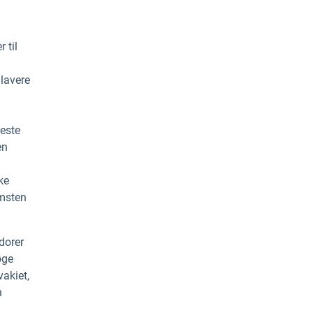
 til
 lavere
este
en
ke
omsten
dorer
øge
vakiet,
n