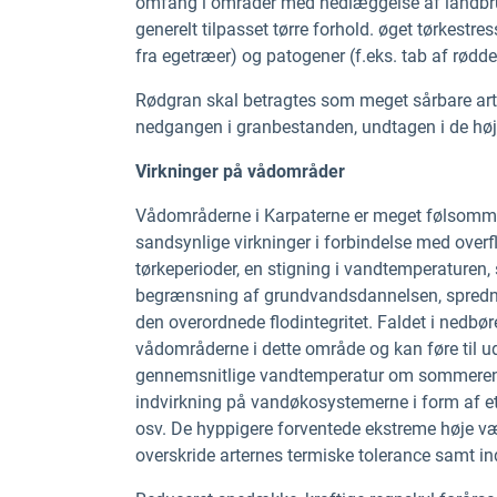
omfang i områder med nedlæggelse af landbrug
generelt tilpasset tørre forhold. øget tørkestr
fra egetræer) og patogener (f.eks. tab af rødde
Rødgran skal betragtes som meget sårbare arte
nedgangen i granbestanden, undtagen i de høje
Virkninger på vådområder
Vådområderne i Karpaterne er meget følsomme
sandsynlige virkninger i forbindelse med ove
tørkeperioder, en stigning i vandtemperaturen, s
begrænsning af grundvandsdannelsen, spredning
den overordnede flodintegritet. Faldet i nedbøren
vådområderne i dette område og kan føre til ud
gennemsnitlige vandtemperatur om sommeren når 
indvirkning på vandøkosystemerne i form af et f
osv. De hyppigere forventede ekstreme høje vær
overskride arternes termiske tolerance samt in