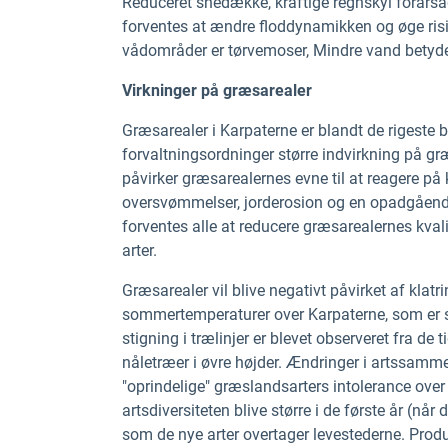
Reduceret snedække, kraftige regnskyl forårsa
forventes at ændre floddynamikken og øge risi
vådområder er tørvemoser, Mindre vand betyder
Virkninger på græsarealer
Græsarealer i Karpaterne er blandt de rigeste 
forvaltningsordninger større indvirkning på g
påvirker græsarealernes evne til at reagere p
oversvømmelser, jorderosion og en opadgåend
forventes alle at reducere græsarealernes kvali
arter.
Græsarealer vil blive negativt påvirket af klatr
sommertemperaturer over Karpaterne, som er sær
stigning i trælinjer er blevet observeret fra de t
nåletræer i øvre højder. Ændringer i artssam
"oprindelige" græslandsarters intolerance ove
artsdiversiteten blive større i de første år (når
som de nye arter overtager levestederne. Prod