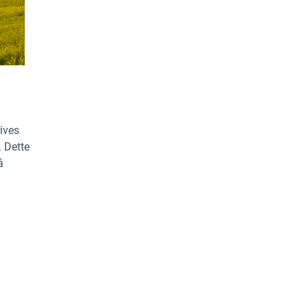
ives
. Dette
å