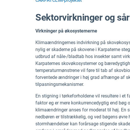
CARPATCLIM-projektet
Sektorvirkninger og så
Virkninger på økosystemerne
Klimaændringernes indvirkning på skovøkosy
nylig er skaderne på skovene i Karpaterne steg
udbrud af nåle-/bladtab hos insekter samt virkni
Karpaternes skovøkosystemer og bæredygtighe
temperaturmønstrene vil føre til tab af skovbiod
forventede ændringer i høj grad afhænge af sk
tilpasningsmekanismer.
En stigning i tørkeforholdene vil resultere i e
faktor eg er mere konkurrencedygtig end bøg o
klimaændringer anses for moderat til høj. En 
nedbøren er tilstrækkelig, og ved bøgens øvre
stormhændelser kan forårsage stigende skade.