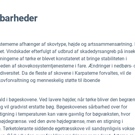
rbarheder
stemerne afhænger af skovtype, højde og artssammensætning. 
et. Vindskader efterfulgt af udbrud af skadedyrsangreb på insekt
ngerne af tørke er blevet konstateret at bringe stabiliteten i
den af skovøkosystemtjenesterne i fare. Ændringer i nedbørs- 
iversitet. Da de fleste af skovene i Karpaterne forvaltes, vil de
ovforvaltning og menneskelig støtte til iboende
t fald i bøgeskovene. Ved lavere højder, når tørke bliver den begr
g vil gradvist erstatte bøg. Bøgeskovenes sårbarhed over for
stigning i temperaturen kan være gavnlig for bøgvæksten, hvor
 højdegrænse. ved den øvre højdegrænse, men en stigning i
 Tørketolerante siddende egetræsskove vil sandsynligvis vokse 