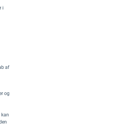
 i
ab af
er og
, kan
nden