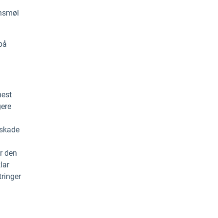
onsmøl
på
mest
gere
 skade
r den
lar
tringer