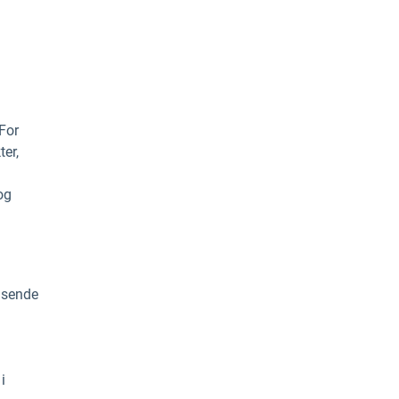
For
er,
og
ænsende
i