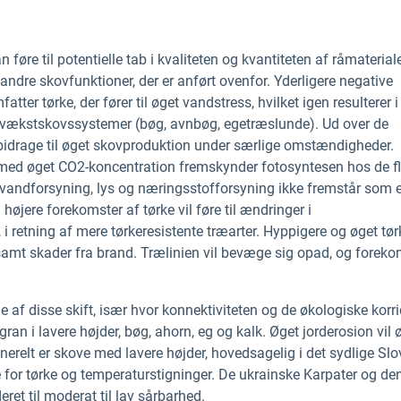
øre til potentielle tab i kvaliteten og kvantiteten af råmaterialer
 andre skovfunktioner, der er anført ovenfor. Yderligere negative
er tørke, der fører til øget vandstress, hvilket igen resulterer i
e vækstskovssystemer (bøg, avnbøg, egetræslunde). Ud over de
bidrage til øget skovproduktion under særlige omstændigheder.
ed øget CO2-koncentration fremskynder fotosyntesen hos de fl
s vandforsyning, lys og næringsstofforsyning ikke fremstår som 
øjere forekomster af tørke vil føre til ændringer i
i retning af mere tørkeresistente træarter. Hyppigere og øget tør
samt skader fra brand. Trælinien vil bevæge sig opad, og forek
af disse skift, især hvor konnektiviteten og de økologiske korri
ran i lavere højder, bøg, ahorn, eg og kalk. Øget jorderosion vil 
enerelt er skove med lavere højder, hovedsagelig i det sydlige Slo
for tørke og temperaturstigninger. De ukrainske Karpater og de
eret til moderat til lav sårbarhed.