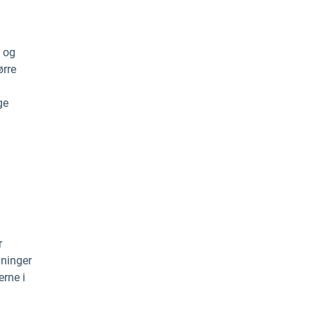
, og
ørre
ge
r
vninger
rne i