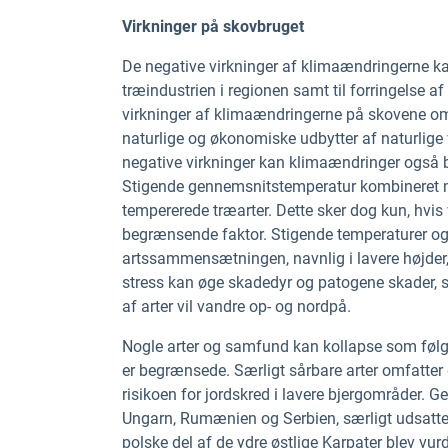
Virkninger på skovbruget
De negative virkninger af klimaændringerne kan f
træindustrien i regionen samt til forringelse af
virkninger af klimaændringerne på skovene omfatt
naturlige og økonomiske udbytter af naturlig
negative virkninger kan klimaændringer også 
Stigende gennemsnitstemperatur kombineret m
tempererede træarter. Dette sker dog kun, hvi
begrænsende faktor. Stigende temperaturer og h
artssammensætningen, navnlig i lavere højder, 
stress kan øge skadedyr og patogene skader, 
af arter vil vandre op- og nordpå.
Nogle arter og samfund kan kollapse som følge 
er begrænsede. Særligt sårbare arter omfatter g
risikoen for jordskred i lavere bjergområder. G
Ungarn, Rumænien og Serbien, særligt udsatte 
polske del af de ydre østlige Karpater blev vurd