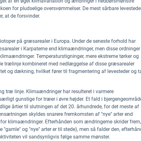
get af en øget klimavariation og ændringer i nedbørsmønstre
koen for pludselige oversvømmelser. De mest sårbare levesteder
, at de forsvinder.
biotoper på græsarealer i Europa. Under de seneste forhold har
ræsarealer i Karpaterne end klimaændringer, men disse ordninger
å klimaændringer. Temperaturstigninger, mere ekstreme tørker og
e trælinje kombineret med nedlæggelse af disse græsarealer
tet og dækning, hvilket fører til fragmentering af levesteder og t
ing træ linje. Klimaændringer har resulteret i varmere
ligt gunstige for træer i øvre højder. Et fald i bjergengeområd
idlige årtier til slutningen af det 20. århundrede, for det meste af
mensætningen skyldes snarere fremkomsten af "nye" arter end
r for klimaændringer. Efterhånden som ændringerne skrider frem
 de "gamle" og "nye" arter er til stede), men så falder den, efterhå
uktiviteten vil sandsynligvis følge samme mønster.