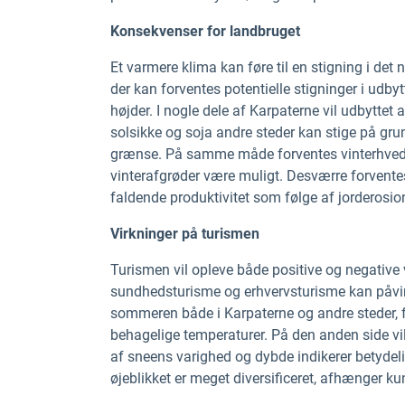
Konsekvenser for landbruget
Et varmere klima kan føre til en stigning i det
der kan forventes potentielle stigninger i udb
højder. I nogle dele af Karpaterne vil udbytte
solsikke og soja andre steder kan stige på gru
grænse. På samme måde forventes vinterhvede at
vinterafgrøder være muligt. Desværre forvente
faldende produktivitet som følge af jorderosi
Virkninger på turismen
Turismen vil opleve både positive og negativ
sundhedsturisme og erhvervsturisme kan påvir
sommeren både i Karpaterne og andre steder, fo
behagelige temperaturer. På den anden side vi
af sneens varighed og dybde indikerer betydel
øjeblikket er meget diversificeret, afhænger ku