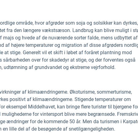
 nordlige område, hvor afgrøder som soja og solsikker kan dyrkes
yttet fra den længere vækstsæson. Landbrug kan blive muligt i st
t af majs og hvede af de nuværende sorter falde, mens udbyttet af
nd af højere temperaturer og migration af disse afgrøders nordli
 stige. Generelt vil et skift i løbet af foråret plantning mod
s sårbarheden over for skadedyr at stige, og der forventes også
on, udtømning af grundvandet og ekstreme vejrforhold.
e virkninger af klimaændringerne. Økoturisme, sommerturisme,
kes positivt af klimaændringerne. Stigende temperaturer om
r eksempel Middelhavet, kan bringe flere turister til bjergene fo
l mulighederne for vintersport blive mere begrænsede. Fremskri
ige ændringer for de kommende 50 år. Men da turismen i Karpate
n en lille del af de besøgende af snetilgængeligheden.