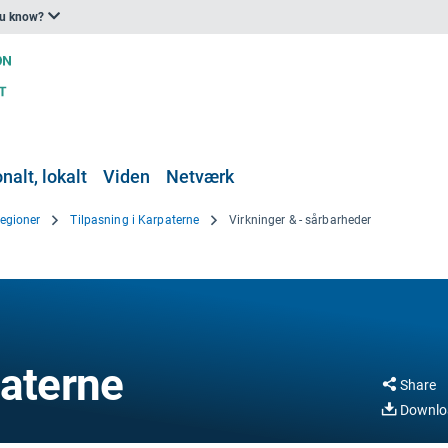
ou know?
nalt, lokalt
Viden
Netværk
egioner
Tilpasning i Karpaterne
Virkninger & - sårbarheder
paterne
Share
Downlo