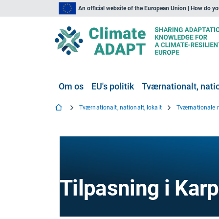
An official website of the European Union | How do y
Om os
EU's politik
Tværnationalt, natio
Tværnationalt, nationalt, lokalt
Tværnationale r
Tilpasning i Kar