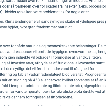
. Sårbarheden over for klimaændringer er moderat. Arterne er
ess øger sårbarheden over for skader fra insekter (f.eks. processi
r) Udvidet tørke kan være problematisk for nogle arter.
r. Klimaændringerne vil sandsynligvis skabe et yderligere pres 
ste højder, hvor gran forekommer naturligt.
 over for både naturlige og menneskeskabte belastninger. De 
rfladevandressourcer vil omfatte hyppigere oversvømmelser, læn
om igen indirekte vil bidrage til forringelse af vandkvaliteten,
 af invasive arter, afbrydelse af funktionelle levesteder samt
 i den sydlige del vil føre til mindre vand til rådighed for
tørring og tab af vådområderelateret biodiversitet. Prognoser fo
en stigning på 4 °C eller derover, hvilket forventes at få en k
ald i temperaturintolerante og iltintolerante arter, algeopbloms
dier for vandtemperatur påvirker akvatiske biota direkte ved at
direkte gennem forringelsen af iltforholdene.