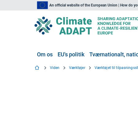
An official website of the European Union | How do y
Om os
EU's politik
Tværnationalt, natio
Viden
Værktøjer