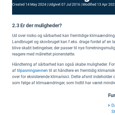
Created
14 May 2024
Udgivet
07 Jul 2016
Modified
13 Apr 202
2.3 Er der muligheder?
Ud over risiko og sårbarhed kan fremtidige klimaændringe
Landbruget og skovbruget kan f.eks. drage fordel af en 
blive skabt betingelser, der passer til nye forretningsmul
reagere med målrettet pionerstøtte.
Håndtering af sårbarhed kan også skabe muligheder. For 
af
tilpasningsevnen
til at håndtere en fremtidig klimari
over for eksisterende klimarisici. Dette afsnit indeholde
som følge af klimaændringer, som hidtil har været mindr
Fur
D
S