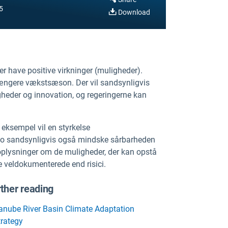
5
Download
r have positive virkninger (muligheder).
længere vækstsæson. Der vil sandsynligvis
igheder og innovation, og regeringerne kan
eksempel vil en styrkelse
siko sandsynligvis også mindske sårbarheden
r oplysninger om de muligheder, der kan opstå
e veldokumenterede end risici.
ther reading
anube River Basin Climate Adaptation
trategy