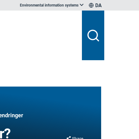
DA
Environmental information systems
aændringer
r?
Share