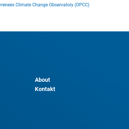
yrenees Climate Change Observatory (OPCC)
About
Kontakt