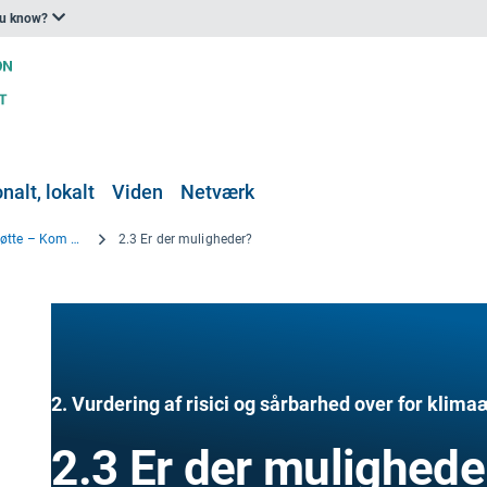
ou know?
nalt, lokalt
Viden
Netværk
Værktøjet til tilpasningsstøtte – Kom godt i gang
2.3 Er der muligheder?
2. Vurdering af risici og sårbarhed over for klim
2.3 Er der mulighede