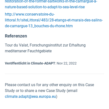
restoration-of-the-former-saltworks-in-the-camargue-a-
nature-based-solution-to-adapt-to-sea-level-rise
http://www.conservatoire-du-
littoral.fr/siteLittoral/483/28-etangs-et-marais-des-salins-
de-camargue-13_bouches-du-rhone.htm
Referenzen
Tour du Valat, Forschungsinstitut zur Erhaltung
mediterraner Feuchtgebiete
Veröffentlicht in Climate-ADAPT
:
Nov 22, 2022
Please contact us for any other enquiry on this Case
Study or to share a new Case Study (email
climate.adapt@eea.europa.eu
)