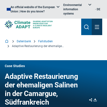
Environmental
An official website of the European
information
DE
Union | How do you know?
systems
Datenbank
Fallstudien
Adaptive Restaurierung der ehemaligen Salinen in der Camargue, Südfrankreich
Case Studies
Adaptive Restaurierung
der ehemaligen Salinen
in der Camargue,
Share
Downl
Südfrankreich