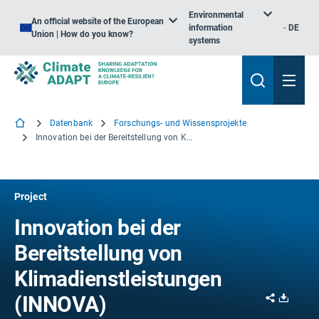
Environmental
An official website of the European
information
DE
Union | How do you know?
systems
Datenbank
Forschungs- und Wissensprojekte
Innovation bei der Bereitstellung von Klimadienstleistungen
Project
Innovation bei der
Bereitstellung von
Klimadienstleistungen
Share
Downl
(INNOVA)