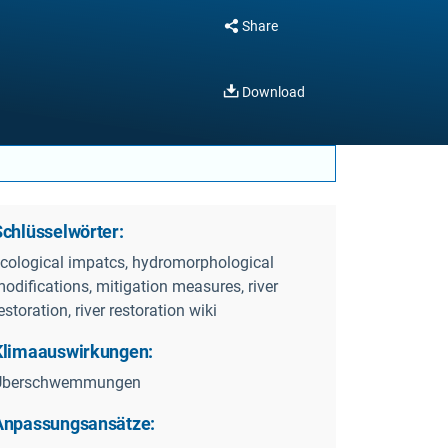
Share
Download
Schlüsselwörter:
cological impatcs, hydromorphological
odifications, mitigation measures, river
estoration, river restoration wiki
Klimaauswirkungen:
Überschwemmungen
Anpassungsansätze: