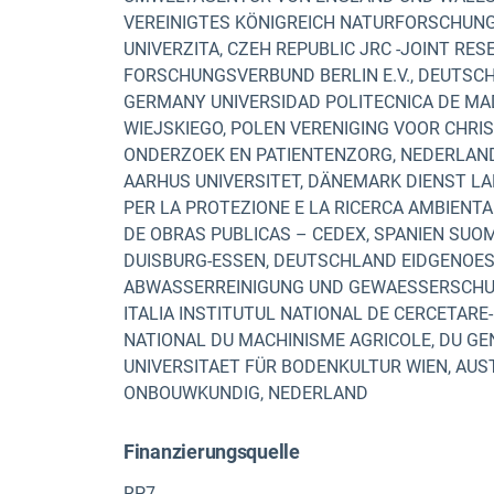
VEREINIGTES KÖNIGREICH NATURFORSCHUNG
UNIVERZITA, CZEH REPUBLIC JRC -JOINT RE
FORSCHUNGSVERBUND BERLIN E.V., DEUTSC
GERMANY UNIVERSIDAD POLITECNICA DE M
WIEJSKIEGO, POLEN VERENIGING VOOR CHR
ONDERZOEK EN PATIENTENZORG, NEDERLAN
AARHUS UNIVERSITET, DÄNEMARK DIENST LA
PER LA PROTEZIONE E LA RICERCA AMBIENTA
DE OBRAS PUBLICAS – CEDEX, SPANIEN SUO
DUISBURG-ESSEN, DEUTSCHLAND EIDGENOE
ABWASSERREINIGUNG UND GEWAESSERSCHUTZ,
ITALIA INSTITUTUL NATIONAL DE CERCETARE
NATIONAL DU MACHINISME AGRICOLE, DU GEN
UNIVERSITAET FÜR BODENKULTUR WIEN, AU
ONBOUWKUNDIG, NEDERLAND
Finanzierungsquelle
RP7