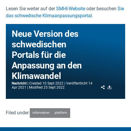
Lesen Sie weiter auf der
SMHI-Website
oder besuchen
Sie
das schwedische Klimaanpassungsportal
.
Neue Version des
schwedischen
Portals für die
Anpassung an den
Klimawandel
Nachricht
Created
10 Sept 2022
Veröffentlicht
14
Share
Download
Apr 2021
Modified
25 Sept 2022
Filed under:
information
platform