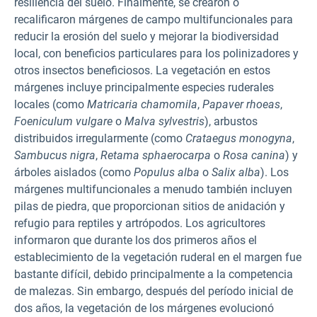
resiliencia del suelo. Finalmente, se crearon o
recalificaron márgenes de campo multifuncionales para
reducir la erosión del suelo y mejorar la biodiversidad
local, con beneficios particulares para los polinizadores y
otros insectos beneficiosos. La vegetación en estos
márgenes incluye principalmente especies ruderales
locales (como
Matricaria chamomila
,
Papaver rhoeas
,
Foeniculum vulgare
o
Malva sylvestris
), arbustos
distribuidos irregularmente (como
Crataegus monogyna
,
Sambucus nigra
,
Retama sphaerocarpa
o
Rosa canina
) y
árboles aislados (como
Populus alba
o
Salix alba
). Los
márgenes multifuncionales a menudo también incluyen
pilas de piedra, que proporcionan sitios de anidación y
refugio para reptiles y artrópodos. Los agricultores
informaron que durante los dos primeros años el
establecimiento de la vegetación ruderal en el margen fue
bastante difícil, debido principalmente a la competencia
de malezas. Sin embargo, después del período inicial de
dos años, la vegetación de los márgenes evolucionó