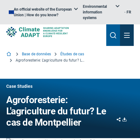
Environmental
An official website of the European
information
FR
Union | How do you know?
systems
Base de données
Études de cas
Agroforesterie: L'agriculture du futur? Le cas de Montpellier
Case Studies
Agroforesterie:
L'agriculture du futur? Le
Share
Downl
cas de Montpellier