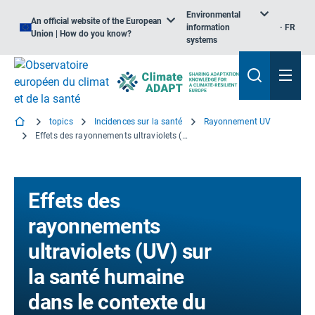
Environmental
An official website of the European
information
FR
Union | How do you know?
systems
topics
Incidences sur la santé
Rayonnement UV
Effets des rayonnements ultraviolets (UV) sur la santé humaine dans le contexte du changement climatique
Effets des
rayonnements
ultraviolets (UV) sur
la santé humaine
dans le contexte du