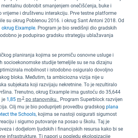
 i mentalnu dobrobit smanjenjem onečišćenja, buke i
vrijeme i društvenu interakciju. Prve testne platforme
le su okrug Poblenou 2016. i okrug Sant Antoni 2018. Od
i
okrug Eixample.
Program je bio središnji dio gradskih
todobno je podupirao gradsku strategiju ublažavanja
stičkog planiranja kojima se promiču osnovne usluge i
h socioekonomske studije temeljile su se na dizajnu
ptimizirala mobilnost i istodobno osiguralo dovoljno
vakog bloka. Međutim, ta ambiciozna vizija nije u
a subjekata koji razvijaju nekretnine. To je rezultiralo
šina. Trenutno, okrug Eixample ima gustoću do 35,644
2
 je
1,85
m
po stanovniku.
Program Superblock razvijen
cija. Cilj mu je bio poduprijeti provedbu gradskog
plana
otect the Schools,
kojima se nastoji osigurati sigurnost
kreaciju i sigurno putovanje na posao u školu. Taj je
eza i dodjelom ljudskih i financijskih resursa kako bi se
ene infrastrukture. Ti napori u pogledu ekologizacije