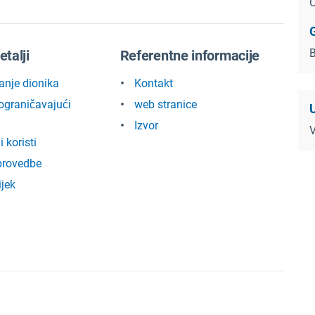
C
B
etalji
Referentne informacije
anje dionika
Kontakt
 ograničavajući
web stranice
U
Izvor
V
i koristi
provedbe
ijek