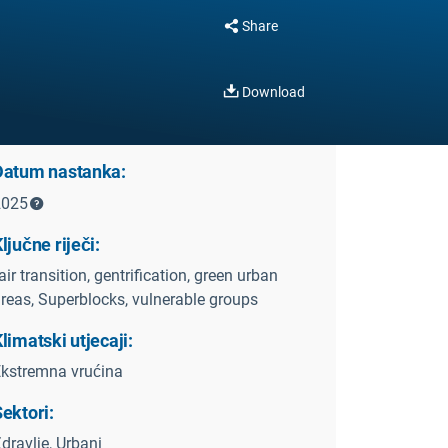
Share
Download
Datum nastanka:
2025
ljučne riječi:
air transition, gentrification, green urban
reas, Superblocks, vulnerable groups
limatski utjecaji:
kstremna vrućina
ektori:
dravlje, Urbani