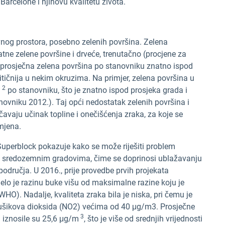
Barcelone i njihovu kvalitetu života.
og prostora, posebno zelenih površina. Zelena
atne zelene površine i drveće, trenutačno (procjene za
 prosječna zelena površina po stanovniku znatno ispod
ritičnija u nekim okruzima. Na primjer, zelena površina u
2
m
po stanovniku, što je znatno ispod prosjeka grada i
novniku 2012.). Taj opći nedostatak zelenih površina i
avaju učinak topline i onečišćenja zraka, za koje se
mjena.
uperblock pokazuje kako se može riješiti problem
m sredozemnim gradovima, čime se doprinosi ublažavanju
odručja. U 2016., prije provedbe prvih projekata
elo je razinu buke višu od maksimalne razine koju je
HO). Nadalje, kvaliteta zraka bila je niska, pri čemu je
ušikova dioksida (NO2) većima od 40 μg/m3.
Prosječne
3
u iznosile su 25,6 μg/m
, što je više od srednjih vrijednosti