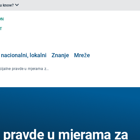
ou know?
 nacionalni, lokalni
Znanje
Mreže
Jačanje socijalne pravde u mjerama za prilagodbu klimatskim promjenama u Barceloni
e pravde u mjerama za