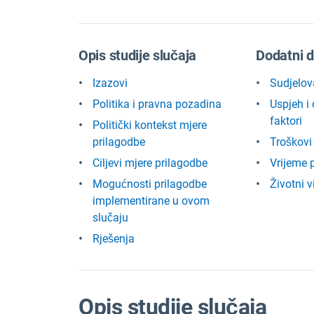
Opis studije slučaja
Dodatni d
Izazovi
Sudjelov
Politika i pravna pozadina
Uspjeh i
faktori
Politički kontekst mjere
prilagodbe
Troškovi 
Ciljevi mjere prilagodbe
Vrijeme 
Mogućnosti prilagodbe
Životni v
implementirane u ovom
slučaju
Rješenja
Opis studije slučaja