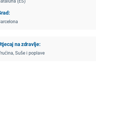
ataluña (ES)
Grad:
arcelona
tjecaj na zdravlje:
rućina, Suše i poplave