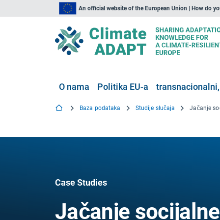
An official website of the European Union | How do y
O nama
Politika EU-a
transnacionalni,
Baza podataka
Studije slučaja
Case Studies
Jačanje socijaln