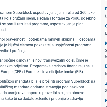
R
ogramom Superblock uspostavljena je i mreža od 360 lako
L
šta koja pružaju sjenu, sjedala i fontane za vodu, posebno
i se pratili rezultati programa, uspostavljen je plan
osti.
noj pravednosti i potrebama ranjivih skupina ili osobama
nje je ključni element pokazatelja uspješnosti programa.
S
vedbe i praćenja.
M
 općine osnovan je novi transverzalni odjel, čime je
adskim odjelima. Programska sredstva financiraju se iz
Europe (CEB) i Europske investicijske banke (EIB).
M
litičkog mandata bila je proširiti program Superblock na
 političkog mandata dodatna strategija pod nazivom
ada usmjerava napore u provedbi s ciljem obnove
a kako bi se dodalo zelenilo i pridonijelo zdravlju