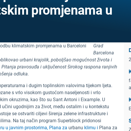
atskim promjenama u
Grad
Barcelona
blikovao urbani krajolik, poboljšao mogućnost života i
Pitanja pravosuđa i uključenost širokog raspona ranjivih
K
nošenja odluka.
f
peraturama i dugim toplinskim valovima tijekom ljeta.
a
zane s vrlo visokom gustoćom naseljenosti i vrlo
K
im okruzima, kao što su Sant Antoni i Eixample. U
 učini ugodnijim za život, među ostalim i u kontekstu
E
e se ostvariti ciljevi širenja zelene infrastrukture i
S
lima. Na taj način program Superblock pridonosi
gru u javnim prostorima, Plana za
urbanu
klimu i
Plana za
Z