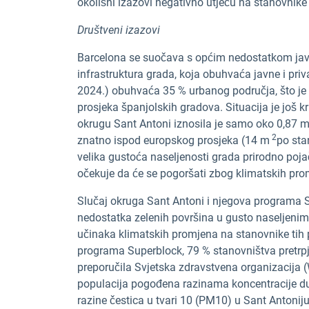
okolišni izazovi negativno utječu na stanovnike 
Društveni izazovi
Barcelona se suočava s općim nedostatkom javn
infrastruktura grada, koja obuhvaća javne i priv
2024.) obuhvaća 35 % urbanog područja, što je
prosjeka španjolskih gradova. Situacija je još k
okrugu Sant Antoni iznosila je samo oko 0,87 
2
znatno ispod europskog prosjeka (14 m
po sta
velika gustoća naseljenosti grada prirodno pojač
očekuje da će se pogoršati zbog klimatskih pro
Slučaj okruga Sant Antoni i njegova programa S
nedostatka zelenih površina u gusto naseljeni
učinaka klimatskih promjena na stanovnike tih p
programa Superblock, 79 % stanovništva pretrpj
preporučila Svjetska zdravstvena organizacija (W
populacija pogođena razinama koncentracije d
razine čestica u tvari 10 (PM10) u Sant Antonij