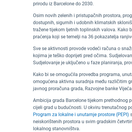
prirodu iz Barcelone do 2030.
Osim novih zelenih i pristupačnih prostora, pr
dostupnih, sigurnih i udobnih klimatskih skloni
tražene tijekom ljetnih toplinskih valova. Kako b
praćenja koji se temelji na 36 pokazatelja ranjiv
Sve se aktivnosti provode vodeći računa o snaž
kojima je teško doprijeti pred očima. Sudjelova
Sudjelovanje je uključeno u faze planiranja, pro
Kako bi se omogućila provedba programa, unutar
omogućena aktivna suradnja među različitim gr
javnog proračuna grada, Razvojne banke Vijeća 
Ambicija grada Barcelone tijekom prethodnog po
cijeli grad u budućnosti. U okviru trenutačnog
Program za lokalne i unutarnje prostore (PEPI)
s
neiskorištenih prostora u svim gradskim četvrtim
lokalnog stanovništva.