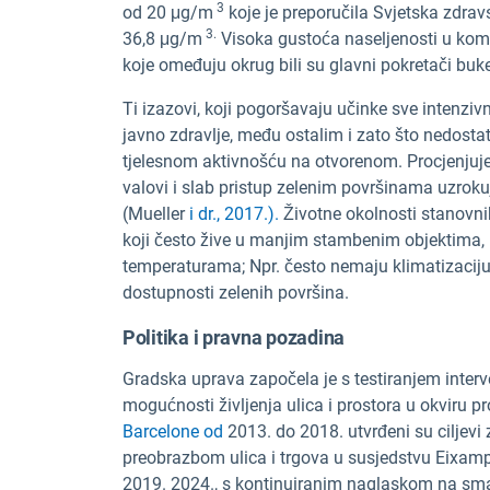
3
od 20 μg/m
koje je preporučila Svjetska zdrav
3.
36,8 μg/m
Visoka gustoća naseljenosti u kom
koje omeđuju okrug bili su glavni pokretači buke
Ti izazovi, koji pogoršavaju učinke sve intenziv
javno zdravlje, među ostalim i zato što nedosta
tjelesnom aktivnošću na otvorenom. Procjenjuje
valovi i slab pristup zelenim površinama uzroku
(Mueller
i dr., 2017.).
Životne okolnosti stanovnik
koji često žive u manjim stambenim objektima,
temperaturama; Npr. često nemaju klimatizaciju. 
dostupnosti zelenih površina.
Politika i pravna pozadina
Gradska uprava započela je s testiranjem interv
mogućnosti življenja ulica i prostora u okviru
Barcelone od
2013. do 2018. utvrđeni su ciljevi 
preobrazbom ulica i trgova u susjedstvu Eixampl
2019. 2024., s kontinuiranim naglaskom na sma