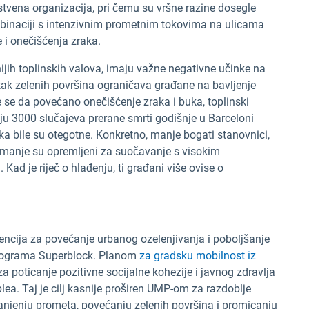
stvena organizacija, pri čemu su vršne razine dosegle
binaciji s intenzivnim prometnim tokovima na ulicama
 i onečišćenja zraka.
nijih toplinskih valova, imaju važne negativne učinke na
tak zelenih površina ograničava građane na bavljenje
 se da povećano onečišćenje zraka i buka, toplinski
ju 3000 slučajeva prerane smrti godišnje u Barceloni
a bile su otegotne. Konkretno, manje bogati stanovnici,
 manje su opremljeni za suočavanje s visokim
Kad je riječ o hlađenju, ti građani više ovise o
encija za povećanje urbanog ozelenjivanja i poboljšanje
 programa Superblock. Planom
za gradsku mobilnost iz
za poticanje pozitivne socijalne kohezije i javnog zdravlja
ea. Taj je cilj kasnije proširen UMP-om za razdoblje
njenju prometa, povećanju zelenih površina i promicanju