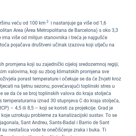
2
vršinu veću od 100 km
i nastanjuje ga više od 1,6
politan Area (Àrea Metropolitana de Barcelona) s oko 3,3
 ima više od milijun stanovnika i treća je najgušće
toća pojačava društveni učinak izazova koji utječu na
h promjena koji su zajednički cijeloj sredozemnoj regiji,
im valovima, koji su zbog klimatskih promjena sve
 doživjela porast temperature i očekuje se da će živjeti kroz
ecati na ljetnu sezonu, povećavajući toplinski stres u
uje se da će se broj toplinskih valova do kraja stoljeća
 temperaturama iznad 30 stupnjeva C do kraja stoljeća,
) – 4,5 ili 8,5 – koji se koristi za projekcije. Grad je
koje uzrokuju probleme za kanalizacijski sustav. To se
agonala, Sant Andreu, Sants-Badal i Barrio de Sant
ad su nestašica vode te onečišćenje zraka i buka. Ti