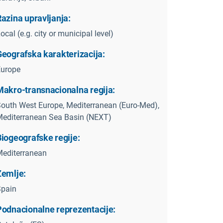
azina upravljanja:
ocal (e.g. city or municipal level)
Geografska karakterizacija:
Europe
Makro-transnacionalna regija:
outh West Europe, Mediterranean (Euro-Med),
editerranean Sea Basin (NEXT)
Biogeografske regije:
editerranean
Zemlje:
Spain
Podnacionalne reprezentacije: