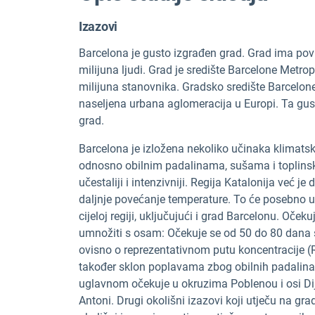
Izazovi
Barcelona je gusto izgrađen grad. Grad ima po
milijuna ljudi. Grad je središte Barcelone Metro
milijuna stanovnika. Gradsko središte Barcelone
naseljena urbana aglomeracija u Europi. Ta gus
grad.
Barcelona je izložena nekoliko učinaka klimatski
odnosno obilnim padalinama, sušama i toplinsk
učestaliji i intenzivniji. Regija Katalonija već je
daljnje povećanje temperature. To će posebno utj
cijeloj regiji, uključujući i grad Barcelonu. Oček
umnožiti s osam: Očekuje se od 50 do 80 dana s
ovisno o reprezentativnom putu koncentracije (RCP
također sklon poplavama zbog obilnih padalina 
uglavnom očekuje u okruzima Poblenou i osi Dij
Antoni. Drugi okolišni izazovi koji utječu na gr