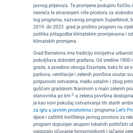
javnog prijevoza. Te promjene podupiru fizičku
nesreća te stvaranjem više prostora za slobodno 
tog programa, nazvanog program Superblock, bi
2019. do 2023. grad je proširio program na cijel
politika prilagodbe klimatskim promjenama i is
klimatskih promjena.
Grad Barcelona ima tradiciju inicijativa urbani
poboljšava dobrobit građana. Od sredine 1800-i
grada, a posebno okruga Eixample, kako bi se o
parkova, ventilacije i zelenih površina unutar s
potpunosti ostvarena, među ostalim i zbog pritisk
gušćom gradskom tkaninom s malo zelenih povr
2,
stanovnika po km
a zelena površina dostupna
je kao novi pokušaj ostvarivanja tih starih ambi
za igru u javnim prostorima i
programa
Let’s Pr
djece i zaštititi korištenje javnog prostora za re
program dopunjen skupom lokalnih političkih obv
osiguralo očuvanje bioraznolikosti i jačanje zel