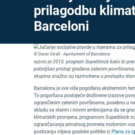
prilagodbu klim
Barceloni
© Oscar Giralt - Ajuntament of Barcelona
razvio je 2015. program Superblock kako bi preo
poboljšao pristup građana zelenim površinama. 
skupina snažno su razmotrena u postupku do
Barcelona je sve više pogođena ekstremnim tem
To pogoršava postojeće društvene izazove pove
ograničenim zelenim površinama, posebno u nek
skladu sa starim i novim ambicijama da se grad
klimatskih promjena, programom Superblock nastoj
ograničavanja privatnog prometa motornim vozi
postizanju ciljeva gradske politike iz
Plana za i