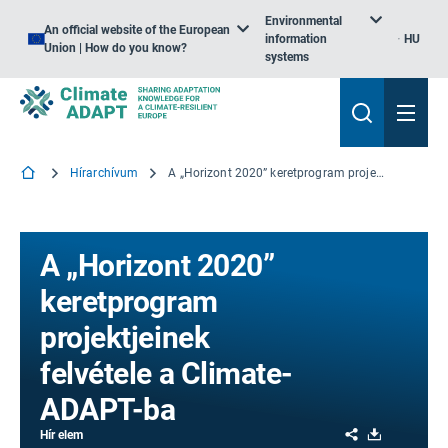
Environmental
An official website of the European
information
HU
Union | How do you know?
systems
Hírarchívum
A „Horizont 2020” keretprogram projektjeinek felvétele a Climate-ADAPT-ba
A „Horizont 2020”
keretprogram
projektjeinek
felvétele a Climate-
ADAPT-ba
Share
Download
Hír elem