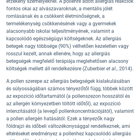
érzékeny személyeknél. A pollenre adott allergiás reakciók
fontos okai az alvászavaroknak, a mentális jólét
romlásának és a csökkent életminőségnek, a
termelékenység csökkenésének vagy a gyermekek
alacsonyabb iskolai teljesítményének, valamint a
kapcsolódó egészségügyi költségeknek. Az allergiás
betegek nagy többsége (90%) vélhetően kezeletlen vagy
rosszul kezelt, annak ellenére, hogy az allergiás
betegségek megfelelő terápiája meglehetősen alacsony
költségek mellett áll rendelkezésre (Zuberbier
et al.,
2014).
A pollen szerepe az allergiás betegségek kialakulásában
és súlyosságában számos tényezőtől függ, többek között
az expozíció időtartamától (a pollenszezon hosszától és
az allergén környezetben töltött időtől), az expozíció
intenzitásától (a levegő pollenkoncentrációjától), valamint
a pollen allergén hatásától. Ezek a tényezők nagy
földrajzi és időbeli változékonysággal rendelkeznek, ami
eltéréseket eredményez a pollenhez kapcsolódó allergiás