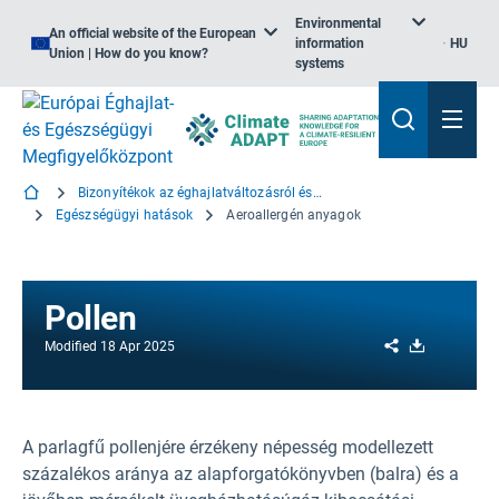
Environmental
An official website of the European
information
HU
Union | How do you know?
systems
Bizonyítékok az éghajlatváltozásról és az egészségről
Egészségügyi hatások
Aeroallergén anyagok
Pollen
Share
Download
Modified
18 Apr 2025
A parlagfű pollenjére érzékeny népesség modellezett
százalékos aránya az alapforgatókönyvben (balra) és a