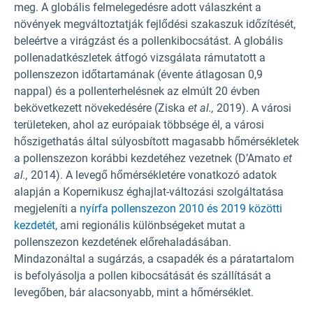
meg. A globális felmelegedésre adott válaszként a
növények megváltoztatják fejlődési szakaszuk időzítését,
beleértve a virágzást és a pollenkibocsátást. A globális
pollenadatkészletek átfogó vizsgálata rámutatott a
pollenszezon időtartamának (évente átlagosan 0,9
nappal) és a pollenterhelésnek az elmúlt 20 évben
bekövetkezett növekedésére (Ziska
et al.,
2019). A városi
területeken, ahol az európaiak többsége él, a városi
hőszigethatás által súlyosbított magasabb hőmérsékletek
a pollenszezon korábbi kezdetéhez vezetnek (D’Amato
et
al.,
2014). A levegő hőmérsékletére vonatkozó adatok
alapján a Kopernikusz éghajlat-változási szolgáltatása
megjeleníti a
nyírfa pollenszezon 2010 és 2019 közötti
kezdetét,
ami regionális különbségeket mutat a
pollenszezon kezdetének előrehaladásában.
Mindazonáltal a sugárzás, a csapadék és a páratartalom
is befolyásolja a pollen kibocsátását és szállítását a
levegőben, bár alacsonyabb, mint a hőmérséklet.