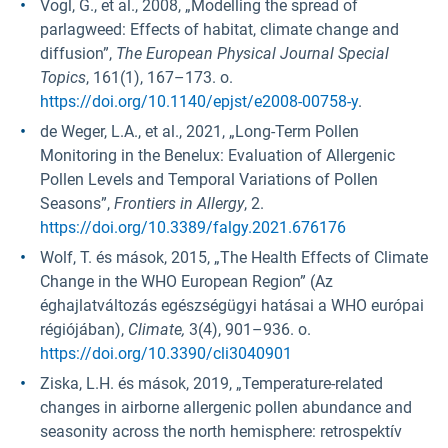
Vogl, G., et al., 2008, „Modelling the spread of
parlagweed: Effects of habitat, climate change and
diffusion”,
The European Physical Journal Special
Topics
, 161(1), 167–173. o.
https://doi.org/10.1140/epjst/e2008-00758-y
.
de Weger, L.A., et al., 2021, „Long-Term Pollen
Monitoring in the Benelux: Evaluation of Allergenic
Pollen Levels and Temporal Variations of Pollen
Seasons”,
Frontiers in Allergy
, 2.
https://doi.org/10.3389/falgy.2021.676176
Wolf, T. és mások, 2015, „The Health Effects of Climate
Change in the WHO European Region” (Az
éghajlatváltozás egészségügyi hatásai a WHO európai
régiójában),
Climate,
3(4), 901–936. o.
https://doi.org/10.3390/cli3040901
Ziska, L.H. és mások, 2019, „Temperature-related
changes in airborne allergenic pollen abundance and
seasonity across the north hemisphere: retrospektív