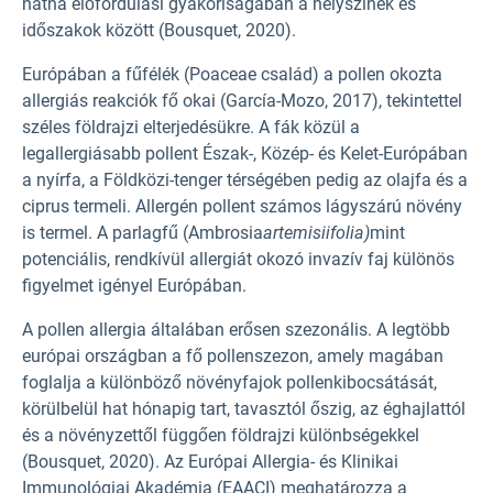
nátha előfordulási gyakoriságában a helyszínek és
időszakok között (Bousquet, 2020).
Európában a fűfélék (Poaceae
család) a pollen okozta
allergiás reakciók fő okai (García-Mozo, 2017), tekintettel
széles földrajzi elterjedésükre. A fák közül a
legallergiásabb pollent Észak-, Közép- és Kelet-Európában
a nyírfa, a Földközi-tenger térségében pedig az olajfa és a
ciprus termeli. Allergén pollent számos lágyszárú növény
is termel. A parlagfű (Ambrosia
artemisiifolia)
mint
potenciális, rendkívül allergiát okozó invazív faj különös
figyelmet igényel Európában.
A pollen allergia általában erősen szezonális. A legtöbb
európai országban a fő pollenszezon, amely magában
foglalja a különböző növényfajok pollenkibocsátását,
körülbelül hat hónapig tart, tavasztól őszig, az éghajlattól
és a növényzettől függően földrajzi különbségekkel
(Bousquet, 2020). Az Európai Allergia- és Klinikai
Immunológiai Akadémia (EAACI) meghatározza a