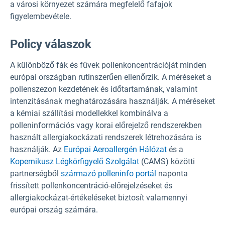
a városi környezet számára megfelelő fafajok
figyelembevétele.
P
olicy válaszok
A különböző fák és füvek pollenkoncentrációját minden
európai országban rutinszerűen ellenőrzik. A méréseket a
pollenszezon kezdetének és időtartamának, valamint
intenzitásának meghatározására használják. A méréseket
a kémiai szállítási modellekkel kombinálva a
polleninformációs vagy korai előrejelző rendszerekben
használt allergiakockázati rendszerek létrehozására is
használják. Az
Európai Aeroallergén Hálózat
és a
Kopernikusz Légkörfigyelő Szolgálat
(CAMS) közötti
partnerségből
származó polleninfo portál
naponta
frissített pollenkoncentráció-előrejelzéseket és
allergiakockázat-értékeléseket biztosít valamennyi
európai ország számára.