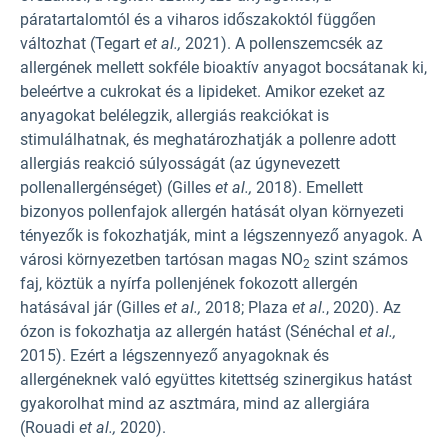
páratartalomtól és a viharos időszakoktól függően
változhat (Tegart
et al.,
2021). A pollenszemcsék az
allergének mellett sokféle bioaktív anyagot bocsátanak ki,
beleértve a cukrokat és a lipideket. Amikor ezeket az
anyagokat belélegzik, allergiás reakciókat is
stimulálhatnak, és meghatározhatják a pollenre adott
allergiás reakció súlyosságát (az úgynevezett
pollenallergénséget) (Gilles
et al.,
2018). Emellett
bizonyos pollenfajok allergén hatását olyan környezeti
tényezők is fokozhatják, mint a légszennyező anyagok. A
városi környezetben tartósan magas NO
szint számos
2
faj, köztük a nyírfa pollenjének fokozott allergén
hatásával jár (Gilles
et al.,
2018; Plaza
et al.
, 2020). Az
ózon is fokozhatja az allergén hatást (Sénéchal
et al.,
2015). Ezért a légszennyező anyagoknak és
allergéneknek való együttes kitettség szinergikus hatást
gyakorolhat mind az asztmára, mind az allergiára
(Rouadi
et al.,
2020).