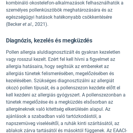
kombináló okostelefon-alkalmazások felhasználhatók a
személyes pollenküszöbök meghatározására és az
egészségügyi hatások hatékonyabb csökkentésére
(Becker
et al.,
2021).
Diagnózis, kezelés és megküzdés
Pollen allergia aluldiagnosztizált és gyakran kezeletlen
vagy rosszul kezelt. Ezért fel kell hívni a figyelmet az
allergia hatásaira, hogy segítsük az embereket az
allergiás tünetek felismerésében, megelőzésében és
kezelésében. Szükséges diagnosztizálni az allergiát
okozó pollen típusát, és a pollenszezon kezdete előtt el
kell kezdeni az allergiás gyógyszert. A pollenszezonban a
tünetek megelőzése és a megküzdés elsősorban az
allergéneknek való kitettség elkerülésén alapul. Az
ajánlások a szabadban való tartózkodástól, a
napszemüveg viselésétől, a ruhák kinti szárításától, az
ablakok zárva tartásától és másoktól függenek. Az EAACI-