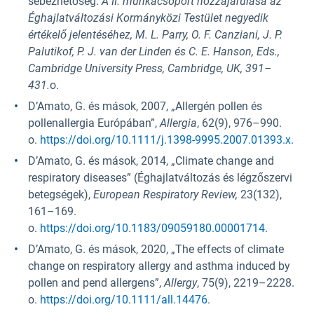
sebezhetőség.
A II. munkacsoport hozzájárulása az
Éghajlatváltozási Kormányközi Testület negyedik
értékelő jelentéséhez, M. L. Parry, O. F. Canziani, J. P.
Palutikof, P. J. van der Linden és C. E. Hanson, Eds.,
Cambridge University Press, Cambridge, UK, 391–
431.
o.
D’Amato, G. és mások, 2007, „Allergén pollen és
pollenallergia Európában”,
Allergia
, 62(9), 976–990.
o.
https://doi.org/10.1111/j.1398-9995.2007.01393.x.
D’Amato, G. és mások, 2014, „Climate change and
respiratory diseases” (Éghajlatváltozás és légzőszervi
betegségek),
European Respiratory Review,
23(132),
161–169.
o.
https://doi.org/10.1183/09059180.00001714.
D’Amato, G. és mások, 2020, „The effects of climate
change on respiratory allergy and asthma induced by
pollen and pend allergens”,
Allergy
, 75(9), 2219–2228.
o.
https://doi.org/10.1111/all.14476
.