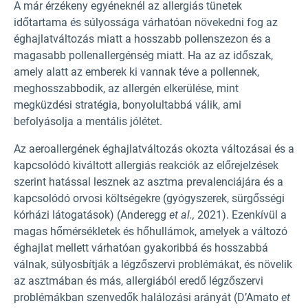
A már érzékeny egyéneknél az allergiás tünetek
időtartama és súlyossága várhatóan növekedni fog az
éghajlatváltozás miatt a hosszabb pollenszezon és a
magasabb pollenallergénség miatt. Ha az az időszak,
amely alatt az emberek ki vannak téve a pollennek,
meghosszabbodik, az allergén elkerülése, mint
megküzdési stratégia, bonyolultabbá válik, ami
befolyásolja a mentális jólétet.
Az aeroallergének éghajlatváltozás okozta változásai és a
kapcsolódó kiváltott allergiás reakciók az előrejelzések
szerint hatással lesznek az asztma prevalenciájára és a
kapcsolódó orvosi költségekre (gyógyszerek, sürgősségi
kórházi látogatások) (Anderegg
et al.,
2021). Ezenkívül a
magas hőmérsékletek és hőhullámok, amelyek a változó
éghajlat mellett várhatóan gyakoribbá és hosszabbá
válnak, súlyosbítják a légzőszervi problémákat, és növelik
az asztmában és más, allergiából eredő légzőszervi
problémákban szenvedők halálozási arányát (D’Amato
et