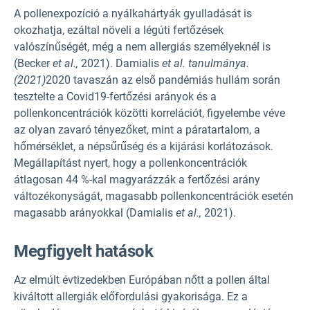
A pollenexpozíció a nyálkahártyák gyulladását is
okozhatja, ezáltal növeli a légúti fertőzések
valószínűségét, még a nem allergiás személyeknél is
(Becker
et al.,
2021). Damialis
et al. tanulmánya.
(2021)
2020 tavaszán az első pandémiás hullám során
tesztelte a Covid19-fertőzési arányok és a
pollenkoncentrációk közötti korrelációt, figyelembe véve
az olyan zavaró tényezőket, mint a páratartalom, a
hőmérséklet, a népsűrűség és a kijárási korlátozások.
Megállapítást nyert, hogy a pollenkoncentrációk
átlagosan 44 %-kal magyarázzák a fertőzési arány
változékonyságát, magasabb pollenkoncentrációk esetén
magasabb arányokkal (Damialis
et al.,
2021).
Megfigyelt hatások
Az elmúlt évtizedekben Európában nőtt a pollen által
kiváltott allergiák előfordulási gyakorisága. Ez a