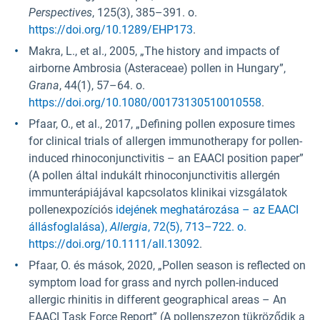
Perspectives
, 125(3), 385–391. o.
https://doi.org/10.1289/EHP173
.
Makra, L., et al., 2005, „The history and impacts of
airborne Ambrosia (Asteraceae) pollen in Hungary”,
Grana
, 44(1), 57–64. o.
https://doi.org/10.1080/00173130510010558
.
Pfaar, O., et al., 2017, „Defining pollen exposure times
for clinical trials of allergen immunotherapy for pollen-
induced rhinoconjunctivitis – an EAACI position paper”
(A pollen által indukált rhinoconjunctivitis allergén
immunterápiájával kapcsolatos klinikai vizsgálatok
pollenexpozíciós
idejének meghatározása – az EAACI
állásfoglalása),
Allergia
, 72(5), 713–722. o.
https://doi.org/10.1111/all.13092
.
Pfaar, O. és mások, 2020, „Pollen season is reflected on
symptom load for grass and nyrch pollen-induced
allergic rhinitis in different geographical areas – An
EAACI Task Force Report” (A pollenszezon tükröződik a