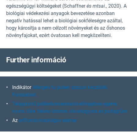
egészségügyi költségeket (Schaffner
és mtsai.,
2020). A
biológiai védekezési anyagok bevezetése azonban
negatív hatással lehet a biológiai sokféleségre azáltal,
hogy károsítja a nem célzott növényeket és az őshonos
növényfajokat, ezért óvatosan kell megközelíteni.
F
urther információ
Indikátor
Allergén fa pollen szezon kezdődik
Európában
Talajszintű pollenkoncentráció-előrejelzés égerre,
nyírra, fűre, fekete ürömre, olívabogyóra és parlagfűre
Az
erőforrás-katalógus elemei