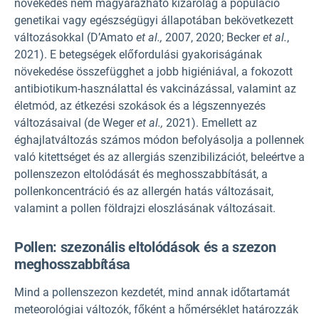
növekedés nem magyarázható kizárólag a populáció
genetikai vagy egészségügyi állapotában bekövetkezett
változásokkal (D’Amato
et al.,
2007, 2020; Becker
et al.
,
2021). E betegségek előfordulási gyakoriságának
növekedése összefügghet a jobb higiéniával, a fokozott
antibiotikum-használattal és vakcinázással, valamint az
életmód, az étkezési szokások és a légszennyezés
változásaival (de Weger
et al.,
2021). Emellett az
éghajlatváltozás számos módon befolyásolja a pollennek
való kitettséget és az allergiás szenzibilizációt, beleértve a
pollenszezon eltolódását és meghosszabbítását, a
pollenkoncentráció és az allergén hatás változásait,
valamint a pollen földrajzi eloszlásának változásait.
Pollen: szezonális eltolódások és a szezon
meghosszabbítása
Mind a pollenszezon kezdetét, mind annak időtartamát
meteorológiai változók, főként a hőmérséklet határozzák