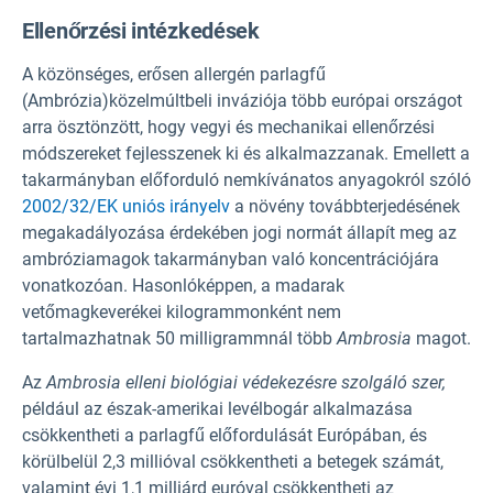
Ellenőrzési intézkedések
A közönséges, erősen allergén parlagfű
(Ambrózia)
közelmúltbeli inváziója több európai országot
arra ösztönzött, hogy vegyi és mechanikai ellenőrzési
módszereket fejlesszenek ki és alkalmazzanak. Emellett a
takarmányban előforduló nemkívánatos anyagokról szóló
2002/32/EK uniós irányelv
a növény továbbterjedésének
megakadályozása érdekében jogi normát állapít meg az
ambróziamagok
takarmányban való koncentrációjára
vonatkozóan. Hasonlóképpen, a madarak
vetőmagkeverékei kilogrammonként nem
tartalmazhatnak 50 milligrammnál több
Ambrosia
magot.
Az
Ambrosia elleni biológiai védekezésre szolgáló szer,
például az észak-amerikai levélbogár alkalmazása
csökkentheti a parlagfű előfordulását Európában, és
körülbelül 2,3 millióval csökkentheti a betegek számát,
valamint évi 1,1 milliárd euróval csökkentheti az