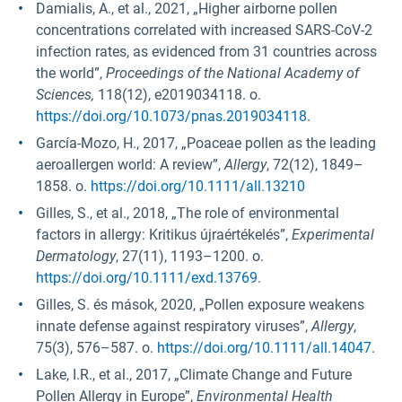
Damialis, A., et al., 2021, „Higher airborne pollen
concentrations correlated with increased SARS-CoV-2
infection rates, as evidenced from 31 countries across
the world”,
Proceedings of the National Academy of
Sciences,
118(12), e2019034118. o.
https://doi.org/10.1073/pnas.2019034118
.
García-Mozo, H., 2017, „Poaceae pollen as the leading
aeroallergen world: A review”,
Allergy
, 72(12), 1849–
1858. o.
https://doi.org/10.1111/all.13210
Gilles, S., et al., 2018, „The role of environmental
factors in allergy: Kritikus újraértékelés”,
Experimental
Dermatology
, 27(11), 1193–1200. o.
https://doi.org/10.1111/exd.13769
.
Gilles, S. és mások, 2020, „Pollen exposure weakens
innate defense against respiratory viruses”,
Allergy
,
75(3), 576–587. o.
https://doi.org/10.1111/all.14047
.
Lake, I.R., et al., 2017, „Climate Change and Future
Pollen Allergy in Europe”,
Environmental Health