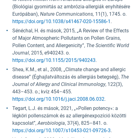
(Biológiai gyomirtás az ambrózia-allergiák enyhítésére
Európában),
Nature Communications,
11(1), 1745. o.
https://doi.org/10.1038/s41467-020-15586-1
.
Sénéchal, H. és mások, 2015, „A Review of the Effects
of Major Atmospheric Pollutants on Pollen Grains,
Pollen Content, and Allergenicity”,
The Scientific World
Journal
, 2015, e940243. o.
https://doi.org/10.1155/2015/940243
.
Shea, K.M., et al., 2008, „Climate change and allergic
disease” (Éghajlatváltozás és allergiás betegség),
The
Journal of Allergy and Clinical Immunology
, 122(3),
443–453. o.; kvíz 454–455.
https://doi.org/10.1016/j.jaci.2008.06.032
.
Tegart, L.J. és mások, 2021, „»Pollen potency«: a
légköri pollenszámok és az allergénexpozíció közötti
kapcsolat”,
Aerobiologia
, 37(4), 825–841. o.
https://doi.org/10.1007/s10453-021-09726-3
.