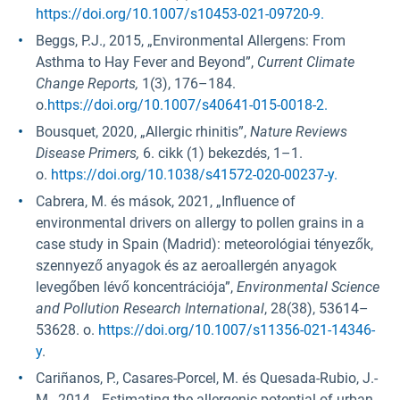
https://doi.org/10.1007/s10453-021-09720-9.
Beggs, P.J., 2015, „Environmental Allergens: From
Asthma to Hay Fever and Beyond”,
Current Climate
Change Reports,
1(3), 176–184.
o.
https://doi.org/10.1007/s40641-015-0018-2.
Bousquet, 2020, „Allergic rhinitis”,
Nature Reviews
Disease Primers,
6. cikk (1) bekezdés, 1–1.
o.
https://doi.org/10.1038/s41572-020-00237-y.
Cabrera, M. és mások, 2021, „Influence of
environmental drivers on allergy to pollen grains in a
case study in Spain (Madrid): meteorológiai tényezők,
szennyező anyagok és az aeroallergén anyagok
levegőben lévő koncentrációja”,
Environmental Science
and Pollution Research International
, 28(38), 53614–
53628. o.
https://doi.org/10.1007/s11356-021-14346-
y
.
Cariñanos, P., Casares-Porcel, M. és Quesada-Rubio, J.-
M., 2014, „Estimating the allergenic potential of urban