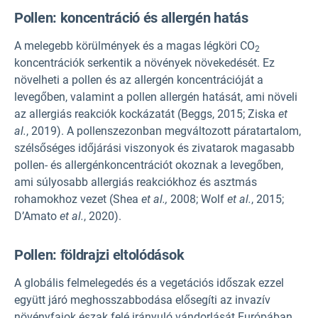
Pollen: koncentráció és allergén hatás
A melegebb körülmények és a magas légköri CO
2
koncentrációk serkentik a növények növekedését. Ez
növelheti a pollen és az allergén koncentrációját a
levegőben, valamint a pollen allergén hatását, ami növeli
az allergiás reakciók kockázatát (Beggs, 2015; Ziska
et
al.
, 2019). A pollenszezonban megváltozott páratartalom,
szélsőséges időjárási viszonyok és zivatarok magasabb
pollen- és allergénkoncentrációt okoznak a levegőben,
ami súlyosabb allergiás reakciókhoz és asztmás
rohamokhoz vezet (Shea
et al.,
2008; Wolf
et al.
, 2015;
D’Amato
et al.
, 2020).
Pollen: földrajzi eltolódások
A globális felmelegedés és a vegetációs időszak ezzel
együtt járó meghosszabbodása elősegíti az invazív
növényfajok észak felé irányuló vándorlását Európában,