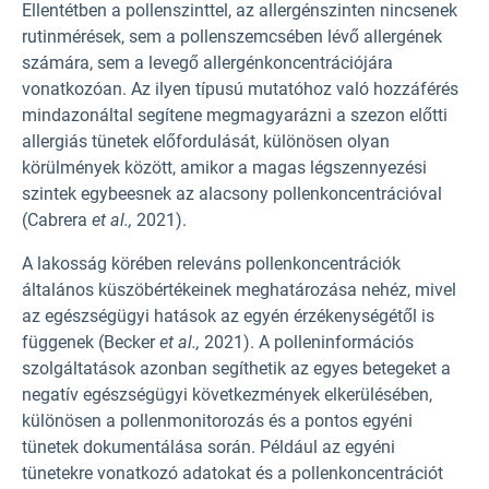
Ellentétben a pollenszinttel, az allergénszinten nincsenek
rutinmérések, sem a pollenszemcsében lévő allergének
számára, sem a levegő allergénkoncentrációjára
vonatkozóan. Az ilyen típusú mutatóhoz való hozzáférés
mindazonáltal segítene megmagyarázni a szezon előtti
allergiás tünetek előfordulását, különösen olyan
körülmények között, amikor a magas légszennyezési
szintek egybeesnek az alacsony pollenkoncentrációval
(Cabrera
et al.,
2021).
A lakosság körében releváns pollenkoncentrációk
általános küszöbértékeinek meghatározása nehéz, mivel
az egészségügyi hatások az egyén érzékenységétől is
függenek (Becker
et al.,
2021). A polleninformációs
szolgáltatások azonban segíthetik az egyes betegeket a
negatív egészségügyi következmények elkerülésében,
különösen a pollenmonitorozás és a pontos egyéni
tünetek dokumentálása során. Például az egyéni
tünetekre vonatkozó adatokat és a pollenkoncentrációt