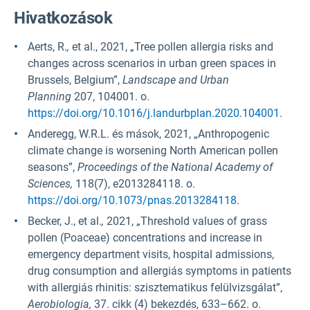
Hivatkozások
Aerts, R.
,
et al., 2021, „Tree pollen allergia risks and
changes across scenarios in urban green spaces in
Brussels, Belgium”,
Landscape and Urban
Planning
207, 104001. o.
https://doi.org/10.1016/j.landurbplan.2020.104001.
Anderegg, W.R.L. és mások, 2021, „Anthropogenic
climate change is worsening North American pollen
seasons”,
Proceedings of the National Academy of
Sciences,
118(7), e2013284118. o.
https://doi.org/10.1073/pnas.2013284118.
Becker, J., et al.
,
2021, „Threshold values of grass
pollen (Poaceae) concentrations and increase in
emergency department visits, hospital admissions,
drug consumption and allergiás symptoms in patients
with allergiás rhinitis: szisztematikus felülvizsgálat”,
Aerobiologia,
37. cikk (4) bekezdés, 633–662. o.