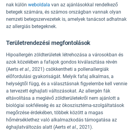
nak külön
weboldala
van az ajánlásokkal rendelkező
betegek számára, és számos országban vannak olyan
nemzeti betegszervezetek is, amelyek tanácsot adhatnak
az allergiás betegeknek.
Területrendezési megfontolások
Hipoallergén zöldterületek létrehozása a városokban és
azok közelében a fafajok gondos kiválasztása révén
(Aerts
et al.,
2021) csökkentheti a pollenallergiák
előfordulási gyakoriságát. Melyik fafaj alkalmas, a
helységtől függ, és a választásnak figyelembe kell vennie
a tervezett éghajlati változásokat. Az allergén fák
eltávolítása a meglévő zöldterületekről nem ajánlott a
biológiai sokféleség és az ökoszisztéma-szolgáltatások
megőrzése érdekében, többek között a magas
hőmérséklethez való alkalmazkodás támogatása az
éghajlatváltozás alatt (Aerts
et al.,
2021).