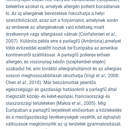
beleértve azokat is, amelyek allergén pollent bocsátanak
ki. Az új allergének bevezetése fokozhatja a helyi
szenzibilizációt, azaz azt a folyamatot, amelynek során
az emberek az allergéneknek való kitettség miatt
érzékennyé vagy allergiássá válnak (Confalonieri
et al.,
2007). Különös példa erre a parlagfű (Ambrózia),
amelyet
több évtizeddel ezelőtt hoztak be Európába az amerikai
kontinensről szállítással. A parlagfű pollenje erősen
allergén, és viszonylag későn (szeptember elején)
szabadul fel, ami további allergiahullámot és az allergiás
szezon meghosszabbítását okozhatja (Vogl
et al.,
2008;
Chen
et al.
, 2018). Már beszámoltak jelentős
egészségügyi és gazdasági hatásokról a parlagfű által
megszállt közép- és kelet-európai, franciaországi és
olaszországi területeken (Makra
et al.,
2005). Míg
Európában a parlagfű terjedését elsősorban a közlekedés
és a mezőgazdasági tevékenységek vezérlik, az éghajlati
változások megkönnyítik az új területek gyarmatosítását.