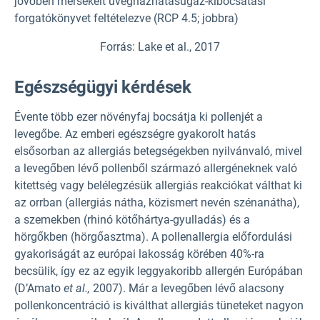
jövőben mérsékelt üvegházhatásúgáz-kibocsátási
forgatókönyvet feltételezve (RCP 4.5; jobbra)
Forrás: Lake et al., 2017
Egészségügyi kérdések
Évente több ezer növényfaj bocsátja ki pollenjét a
levegőbe. Az emberi egészségre gyakorolt hatás
elsősorban az allergiás betegségekben nyilvánvaló, mivel
a levegőben lévő pollenből származó allergéneknek való
kitettség vagy belélegzésük allergiás reakciókat válthat ki
az orrban (allergiás nátha, közismert nevén szénanátha),
a szemekben (rhinó kötőhártya-gyulladás) és a
hörgőkben (hörgőasztma). A pollenallergia előfordulási
gyakoriságát az európai lakosság körében 40%-ra
becsülik, így ez az egyik leggyakoribb allergén Európában
(D’Amato
et al.,
2007). Már a levegőben lévő alacsony
pollenkoncentráció is kiválthat allergiás tüneteket nagyon