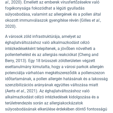
al.,
2020). Emellett az emberek vírusfertőzésekre való
fogékonysága fokozódhat a légúti gyulladás
súlyosbodása, valamint az allergének és a pollen által
okozott immunválaszok gyengítése révén (Gilles
et al.,
2020).
A városok zöld infrastruktúrája, amelyet az
éghajlatváltozáshoz való alkalmazkodást célzó
intézkedésekként telepítenek, a jövőben növelheti a
pollenterhelést és az allergiás reakciókat (Cheng and
Berry, 2013). Egy 18 brüsszeli zöldterületen végzett
esettanulmány kimutatta, hogy a városi parkok allergén
potenciálja várhatóan megkétszereződik a pollenszezon
időtartamának, a pollen allergén hatásának és a lakosság
szenzibilizációs arányának együttes változása miatt
(Aerts
et al.,
2021). Az éghajlatváltozáshoz való
alkalmazkodást célzó intézkedések kidolgozása és a
területrendezés során az allergiakockázatok
súlyosbodásának elkerülése érdekében döntő fontosságú