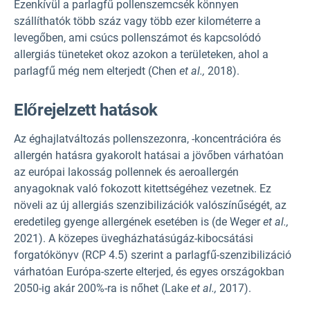
Ezenkívül a parlagfű pollenszemcsék könnyen
szállíthatók több száz vagy több ezer kilométerre a
levegőben, ami csúcs pollenszámot és kapcsolódó
allergiás tüneteket okoz azokon a területeken, ahol a
parlagfű még nem elterjedt (Chen
et al.,
2018).
Előrejelzett hatások
Az éghajlatváltozás pollenszezonra, -koncentrációra és
allergén hatásra gyakorolt hatásai a jövőben várhatóan
az európai lakosság pollennek és aeroallergén
anyagoknak való fokozott kitettségéhez vezetnek. Ez
növeli az új allergiás szenzibilizációk valószínűségét, az
eredetileg gyenge allergének esetében is (de Weger
et al.,
2021). A közepes üvegházhatásúgáz-kibocsátási
forgatókönyv (RCP 4.5) szerint a parlagfű-szenzibilizáció
várhatóan Európa-szerte elterjed, és egyes országokban
2050-ig akár 200%-ra is nőhet (Lake
et al.,
2017).