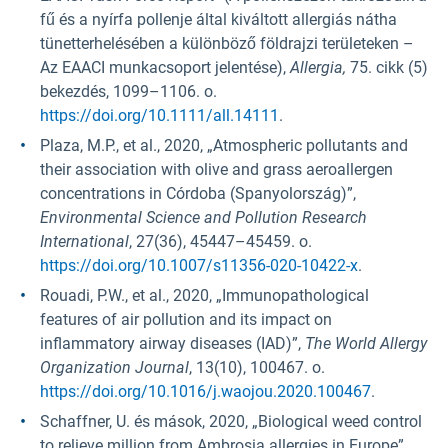
fű és a nyírfa pollenje által kiváltott allergiás nátha
tünetterhelésében a különböző földrajzi területeken –
Az EAACI munkacsoport jelentése),
Allergia,
75. cikk (5)
bekezdés, 1099–1106. o.
https://doi.org/10.1111/all.14111
.
Plaza, M.P., et al., 2020, „Atmospheric pollutants and
their association with olive and grass aeroallergen
concentrations in Córdoba (Spanyolország)”,
Environmental Science and Pollution Research
International
, 27(36), 45447–45459. o.
https://doi.org/10.1007/s11356-020-10422-x
.
Rouadi, P.W., et al., 2020, „Immunopathological
features of air pollution and its impact on
inflammatory airway diseases (IAD)”,
The World Allergy
Organization Journal
, 13(10), 100467. o.
https://doi.org/10.1016/j.waojou.2020.100467
.
Schaffner, U. és mások, 2020, „Biological weed control
to relieve million from Ambrosia allergies in Europe”