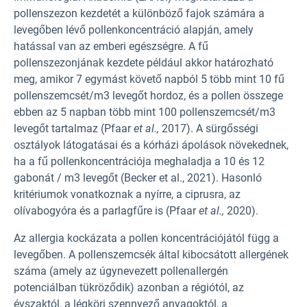
pollenszezon kezdetét a különböző fajok számára a
levegőben lévő pollenkoncentráció alapján, amely
hatással van az emberi egészségre. A fű
pollenszezonjának kezdete például akkor határozható
meg, amikor 7 egymást követő napból 5 több mint 10 fű
pollenszemcsét/m3 levegőt hordoz, és a pollen összege
ebben az 5 napban több mint 100 pollenszemcsét/m3
levegőt tartalmaz (Pfaar
et al.,
2017). A sürgősségi
osztályok látogatásai és a kórházi ápolások növekednek,
ha a fű pollenkoncentrációja meghaladja a 10 és 12
gabonát / m3 levegőt (Becker et al., 2021). Hasonló
kritériumok vonatkoznak a nyírre, a ciprusra, az
olívabogyóra és a parlagfűre is (Pfaar
et al.,
2020).
Az allergia kockázata a pollen koncentrációjától függ a
levegőben. A pollenszemcsék által kibocsátott allergének
száma (amely az úgynevezett pollenallergén
potenciálban tükröződik) azonban a régiótól, az
évszaktól, a légköri szennyező anyagoktól, a