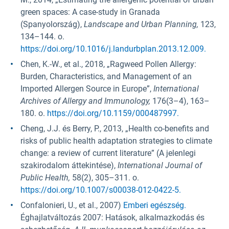
green spaces: A case-study in Granada
(Spanyolország),
Landscape and Urban Planning,
123,
134–144. o.
https://doi.org/10.1016/j.landurbplan.2013.12.009.
Chen, K.-W., et al., 2018, „Ragweed Pollen Allergy:
Burden, Characteristics, and Management of an
Imported Allergen Source in Europe”,
International
Archives of Allergy and Immunology,
176(3–4), 163–
180. o.
https://doi.org/10.1159/000487997.
Cheng, J.J. és Berry, P., 2013, „Health co-benefits and
risks of public health adaptation strategies to climate
change: a review of current literature” (A jelenlegi
szakirodalom áttekintése),
International Journal of
Public Health,
58(2), 305–311. o.
https://doi.org/10.1007/s00038-012-0422-5.
Confalonieri, U., et al., 2007)
Emberi egészség.
Éghajlatváltozás 2007: Hatások, alkalmazkodás és