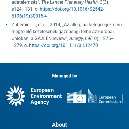
adatelemzés”,
The Lancet Planetary Health,
3(3),
e124–131. o.
https://doi.org/10.1016/S2542-
5196(19)30015-4
Zuberbier, T., et al., 2014, „Az allergiás betegségek nem
megfelelő kezelésének gazdasági terhe az Európai
Unióban: a GA2LEN review”,
Allergy
, 69(10), 1275–
1279. o.
https://doi.org/10.1111/all.12470
Managed by
About