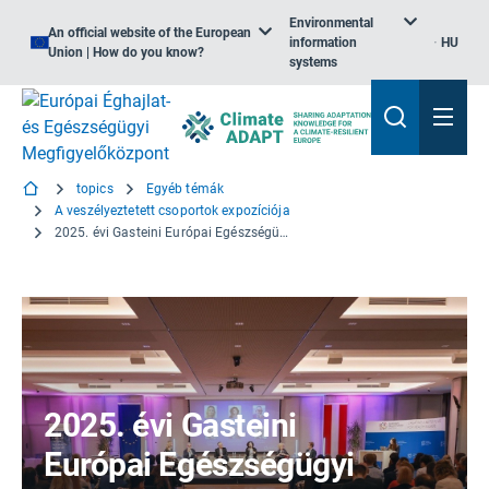
Environmental
An official website of the European
information
HU
Union | How do you know?
systems
topics
Egyéb témák
A veszélyeztetett csoportok expozíciója
2025. évi Gasteini Európai Egészségügyi Fórum: ülésszak az éghajlatváltozásról és az egészségügyi egyenlőtlenségekről
2025. évi Gasteini
Európai Egészségügyi