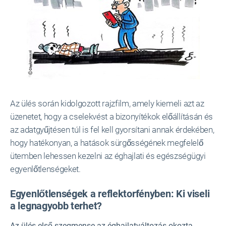
Az ülés során kidolgozott rajzfilm, amely kiemeli azt az
üzenetet, hogy a cselekvést a bizonyítékok előállításán és
az adatgyűjtésen túl is fel kell gyorsítani annak érdekében,
hogy hatékonyan, a hatások sürgősségének megfelelő
ütemben lehessen kezelni az éghajlati és egészségügyi
egyenlőtlenségeket.
Egyenlőtlenségek a reflektorfényben: Ki viseli
a legnagyobb terhet?
Az ülés első szegmense az éghajlatváltozás okozta