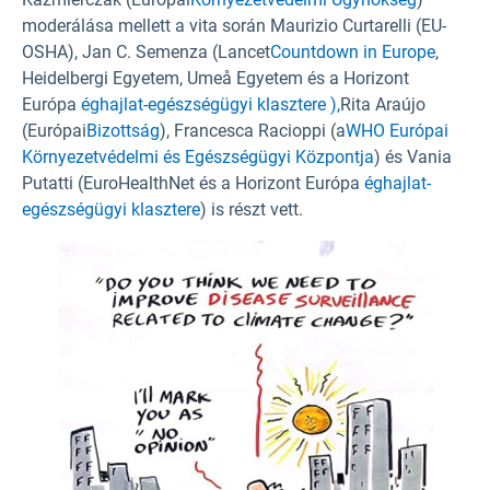
moderálása mellett a vita során Maurizio Curtarelli (EU-
OSHA
), Jan C. Semenza (Lancet
Countdown in Europe
,
Heidelbergi Egyetem, Umeå Egyetem és a Horizont
Európa
éghajlat-egészségügyi klasztere ),
Rita Araújo
(Európai
Bizottság
), Francesca Racioppi (a
WHO Európai
Környezetvédelmi és Egészségügyi Központja
) és Vania
Putatti (EuroHealthNet
és a Horizont Európa
éghajlat-
egészségügyi klasztere
) is részt vett.