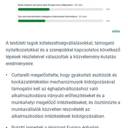
A testületi tagok kötelezettségvállalásokkal, támogató
nyilatkozatokkal és a szerepükkel kapcsolatos következő
lépések részleteivel válaszoltak a közvélemény-kutatás
eredményeire:
Curtarelli megerősítette, hogy gyakorlati eszközök és
kockázatértékelési mechanizmusok kidolgozásával
támogatni kell az éghajlatváltozáshoz való
alkalmazkodásra irányuló erőfeszítéseket és a
munkahelyi megelőző intézkedéseket, és ösztönözte a
munkavállalók közvetlen részvételét az
alkalmazkodási intézkedések kidolgozásában.
Putatti ismerteti a Horizont Európa éghajlat-