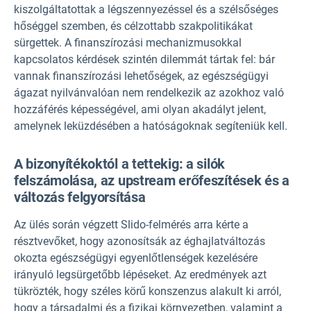
kiszolgáltatottak a légszennyezéssel és a szélsőséges
hőséggel szemben, és célzottabb szakpolitikákat
sürgettek. A finanszírozási mechanizmusokkal
kapcsolatos kérdések szintén dilemmát tártak fel: bár
vannak finanszírozási lehetőségek, az egészségügyi
ágazat nyilvánvalóan nem rendelkezik az azokhoz való
hozzáférés képességével, ami olyan akadályt jelent,
amelynek leküzdésében a hatóságoknak segíteniük kell.
A bizonyítékoktól a tettekig: a silók
felszámolása, az upstream erőfeszítések és a
változás felgyorsítása
Az ülés során végzett Slido-felmérés arra kérte a
résztvevőket, hogy azonosítsák az éghajlatváltozás
okozta egészségügyi egyenlőtlenségek kezelésére
irányuló legsürgetőbb lépéseket. Az eredmények azt
tükrözték, hogy széles körű konszenzus alakult ki arról,
hogy a társadalmi és a fizikai környezetben, valamint a