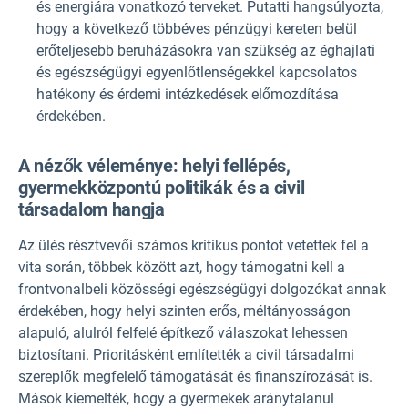
és energiára vonatkozó terveket. Putatti hangsúlyozta,
hogy a következő többéves pénzügyi kereten belül
erőteljesebb beruházásokra van szükség az éghajlati
és egészségügyi egyenlőtlenségekkel kapcsolatos
hatékony és érdemi intézkedések előmozdítása
érdekében.
A nézők véleménye: helyi fellépés,
gyermekközpontú politikák és a civil
társadalom hangja
Az ülés résztvevői számos kritikus pontot vetettek fel a
vita során, többek között azt, hogy támogatni kell a
frontvonalbeli közösségi egészségügyi dolgozókat annak
érdekében, hogy helyi szinten erős, méltányosságon
alapuló, alulról felfelé építkező válaszokat lehessen
biztosítani. Prioritásként említették a civil társadalmi
szereplők megfelelő támogatását és finanszírozását is.
Mások kiemelték, hogy a gyermekek aránytalanul