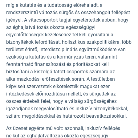
míg a kutatás és a tudatosság előrehaladt, a
rendszerszintű változás sürgős és összehangolt fellépést
igényel. A vitacsoportok tagjai egyetértettek abban, hogy
az éghajlatváltozás okozta egészségügyi
egyenlőtlenségek kezeléséhez fel kell gyorsítani a
bizonyítékok lefordítását, holisztikus szakpolitikákra, több
területet érintő, interdiszciplináris együttműködésre van
szükség a kutatás és a kormányzás terén, valamint
fenntartható finanszírozást és prioritásokat kell
biztosítani a kiszolgáltatott csoportok számára az
alkalmazkodási erőfeszítések során. A testületben
képviselt szervezetek elkötelezték magukat ezen
intézkedések előmozdítása mellett, és sürgették az
összes érdekelt felet, hogy a válság sürgősségéhez
igazodjanak megvalósítható és inkluzív bizonyítékokkal,
szilárd megoldásokkal és határozott beavatkozásokkal.
Az üzenet egyértelmű volt: azonnali, inkluzív fellépés
nélkül az éghajlatváltozás okozta egészségügyi