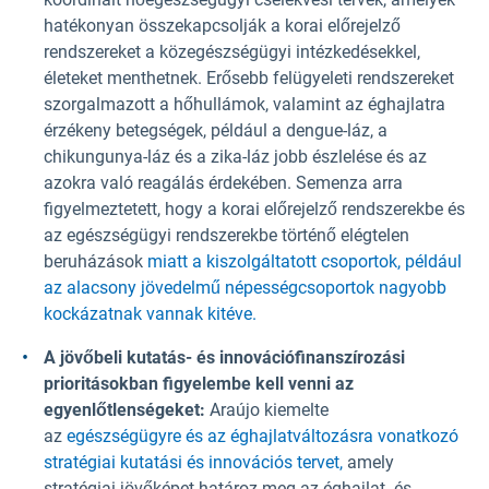
hatékonyan összekapcsolják a korai előrejelző
rendszereket a közegészségügyi intézkedésekkel,
életeket menthetnek. Erősebb felügyeleti rendszereket
szorgalmazott a hőhullámok, valamint az éghajlatra
érzékeny betegségek, például a dengue-láz, a
chikungunya-láz és a zika-láz jobb észlelése és az
azokra való reagálás érdekében. Semenza arra
figyelmeztetett, hogy a korai előrejelző rendszerekbe és
az egészségügyi rendszerekbe történő elégtelen
beruházások
miatt a kiszolgáltatott csoportok, például
az alacsony jövedelmű népességcsoportok nagyobb
kockázatnak vannak kitéve.
A jövőbeli kutatás- és innovációfinanszírozási
prioritásokban figyelembe kell venni az
egyenlőtlenségeket:
Araújo kiemelte
az
egészségügyre és az éghajlatváltozásra vonatkozó
stratégiai kutatási és innovációs tervet,
amely
stratégiai jövőképet határoz meg az éghajlat- és