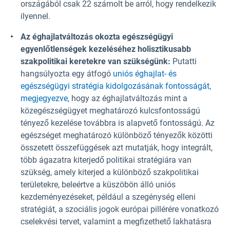
országából csak 22 számolt be arról, hogy rendelkezik
ilyennel.
Az éghajlatváltozás okozta egészségügyi
egyenlőtlenségek kezeléséhez holisztikusabb
szakpolitikai keretekre van szükségünk:
Putatti
hangsúlyozta egy átfogó
uniós éghajlat- és
egészségügyi stratégia kidolgozásának fontosságát,
megjegyezve,
hogy az éghajlatváltozás mint a
közegészségügyet meghatározó kulcsfontosságú
tényező kezelése továbbra is alapvető fontosságú. Az
egészséget meghatározó különböző tényezők közötti
összetett összefüggések azt mutatják, hogy integrált,
több ágazatra kiterjedő politikai stratégiára van
szükség, amely kiterjed a különböző szakpolitikai
területekre, beleértve a küszöbön álló uniós
kezdeményezéseket, például a szegénység elleni
stratégiát, a szociális jogok európai pillérére vonatkozó
cselekvési tervet, valamint a megfizethető lakhatásra