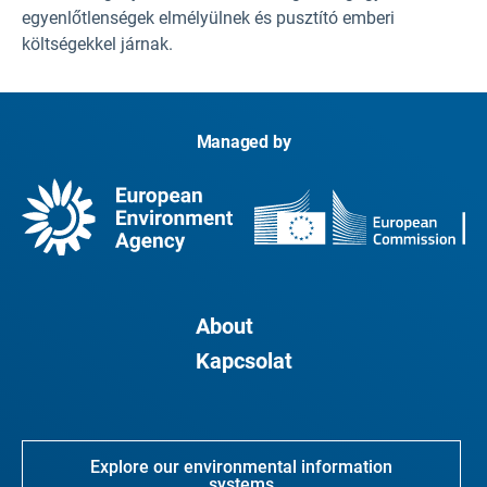
egyenlőtlenségek elmélyülnek és pusztító emberi
költségekkel járnak.
Managed by
About
Kapcsolat
Explore our environmental information
systems