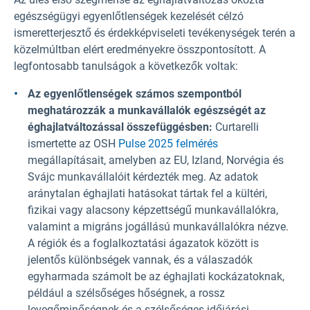
egészségügyi egyenlőtlenségek kezelését célzó
ismeretterjesztő és érdekképviseleti tevékenységek terén a
közelmúltban elért eredményekre összpontosított. A
legfontosabb tanulságok a következők voltak:
Az egyenlőtlenségek számos szempontból
meghatározzák a munkavállalók egészségét az
éghajlatváltozással összefüggésben:
Curtarelli
ismertette az OSH
Pulse 2025 felmérés
megállapításait, amelyben az EU, Izland, Norvégia és
Svájc munkavállalóit kérdezték meg. Az adatok
aránytalan éghajlati hatásokat tártak fel a kültéri,
fizikai vagy alacsony képzettségű munkavállalókra,
valamint a migráns jogállású munkavállalókra nézve.
A régiók és a foglalkoztatási ágazatok között is
jelentős különbségek vannak, és a válaszadók
egyharmada számolt be az éghajlati kockázatoknak,
például a szélsőséges hőségnek, a rossz
levegőminőségnek és a szélsőséges időjárási