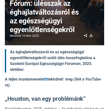
Fórum: ülésszak az
éghajlatváltozásról és
az egészségügyi
egyenlőtlenségekről
Share
Download
Modified
10 Nov 2025
Az éghajlatváltozásról és az egészségügyi
egyenlőtlenségekről szóló ülés összefoglalása a
Gasteini Európai Egészségügyi Fórumon, 2025.
október.
A teljes munkamenetet
itt
tekintheti
meg (link a YouTube-
ra).
„Houston, van egy problémánk”
Bad Hofgastein, 2025. október
–
Az éghajlati válság és az