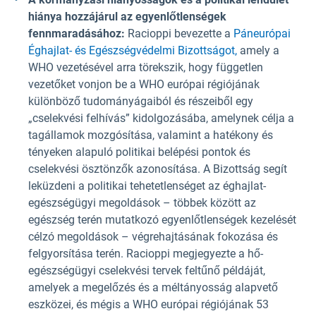
hiánya hozzájárul az egyenlőtlenségek
fennmaradásához:
Racioppi bevezette a
Páneurópai
Éghajlat- és Egészségvédelmi Bizottságot,
amely a
WHO vezetésével arra törekszik, hogy független
vezetőket vonjon be a WHO európai régiójának
különböző tudományágaiból és részeiből egy
„cselekvési felhívás” kidolgozásába, amelynek célja a
tagállamok mozgósítása, valamint a hatékony és
tényeken alapuló politikai belépési pontok és
cselekvési ösztönzők azonosítása. A Bizottság segít
leküzdeni a politikai tehetetlenséget az éghajlat-
egészségügyi megoldások – többek között az
egészség terén mutatkozó egyenlőtlenségek kezelését
célzó megoldások – végrehajtásának fokozása és
felgyorsítása terén. Racioppi megjegyezte a hő-
egészségügyi cselekvési tervek feltűnő példáját,
amelyek a megelőzés és a méltányosság alapvető
eszközei, és mégis a WHO európai régiójának 53