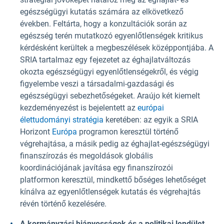
egészségügyi kutatás számára az elkövetkező
években. Feltárta, hogy a konzultációk során az
egészség terén mutatkozó egyenlőtlenségek kritikus
kérdésként kerültek a megbeszélések középpontjába. A
SRIA tartalmaz egy fejezetet az éghajlatváltozás
okozta egészségügyi egyenlőtlenségekről, és végig
figyelembe veszi a társadalmi-gazdasági és
egészségügyi sebezhetőségeket. Araújo két kiemelt
kezdeményezést is bejelentett az
európai
élettudományi stratégia
keretében: az egyik a SRIA
Horizont
Európa
programon keresztül történő
végrehajtása, a másik pedig az éghajlat-egészségügyi
finanszírozás és megoldások globális
koordinációjának javítása egy finanszírozói
platformon keresztül, mindkettő bőséges lehetőséget
kínálva az egyenlőtlenségek kutatás és végrehajtás
révén történő kezelésére.
A kormányzási hiányosságok és a politikai lendület