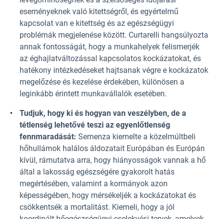
eseményeknek való kitettségről, és egyértelmű
kapcsolat van e kitettség és az egészségügyi
problémák megjelenése között. Curtarelli hangsúlyozta
annak fontosságát, hogy a munkahelyek felismerjék
az éghajlatváltozással kapcsolatos kockázatokat, és
hatékony intézkedéseket hajtsanak végre e kockázatok
megelőzése és kezelése érdekében, különösen a
leginkább érintett munkavállalók esetében.
Tudjuk, hogy ki és hogyan van veszélyben, de a
tétlenség lehetővé teszi az egyenlőtlenség
fennmaradását:
Semenza kiemelte a közelmúltbeli
hőhullámok halálos áldozatait Európában és Európán
kívül, rámutatva arra, hogy hiányosságok vannak a hő
által a lakosság egészségére gyakorolt hatás
megértésében, valamint a kormányok azon
képességében, hogy mérsékeljék a kockázatokat és
csökkentsék a mortalitást. Kiemeli, hogy a jól
koordinált hőegészségügyi cselekvési tervek, amelyek