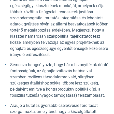
egészségügyi klaszterének munkáját, amelynek célja
többek között a felügyeleti rendszerek javítása
szociodemográfiai mutatók integrálása és lebontott
adatok gyűjtése révén az állami beavatkozások időben
történő megalapozása érdekében. Megjegyzi, hogy a
klaszter hamarosan szakpolitikai tájékoztatót tesz
közzé, amelyben felvázolja az egyes projekteknek az
éghajlati és egészségügyi egyenlőtlenségek kezelésére
irányuló erőfeszítéseit.
Semenza hangsúlyozta, hogy bár a bizonyítékok döntő
fontosságúak, az éghajlatváltozás hatásaival
szemben reziliens társadalomra való, sürgősen
szükséges átálláshoz sokkal többre lesz szükség,
példaként említve a kontraproduktív politikák (pl. a
fosszilis tüzelőanyagok támogatása) felszámolását.
Araújo a kutatás gyorsabb cselekvésre fordítását
szorgalmazta, amely teret hagy a kiszolgáltatott