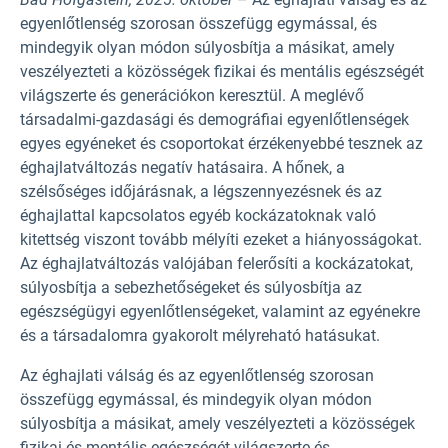
egyenlőtlenség szorosan összefügg egymással, és
mindegyik olyan módon súlyosbítja a másikat, amely
veszélyezteti a közösségek fizikai és mentális egészségét
világszerte és generációkon keresztül. A meglévő
társadalmi-gazdasági és demográfiai egyenlőtlenségek
egyes egyéneket és csoportokat érzékenyebbé tesznek az
éghajlatváltozás negatív hatásaira. A hőnek, a
szélsőséges időjárásnak, a légszennyezésnek és az
éghajlattal kapcsolatos egyéb kockázatoknak való
kitettség viszont tovább mélyíti ezeket a hiányosságokat.
Az éghajlatváltozás valójában felerősíti a kockázatokat,
súlyosbítja a sebezhetőségeket és súlyosbítja az
egészségügyi egyenlőtlenségeket, valamint az egyénekre
és a társadalomra gyakorolt mélyreható hatásukat.
Az éghajlati válság és az egyenlőtlenség szorosan
összefügg egymással, és mindegyik olyan módon
súlyosbítja a másikat, amely veszélyezteti a közösségek
fizikai és mentális egészségét világszerte és