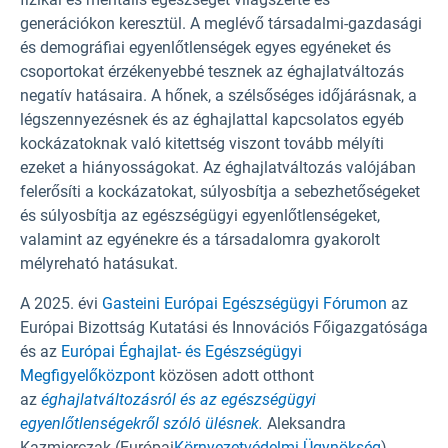
generációkon keresztül. A meglévő társadalmi-gazdasági
és demográfiai egyenlőtlenségek egyes egyéneket és
csoportokat érzékenyebbé tesznek az éghajlatváltozás
negatív hatásaira. A hőnek, a szélsőséges időjárásnak, a
légszennyezésnek és az éghajlattal kapcsolatos egyéb
kockázatoknak való kitettség viszont tovább mélyíti
ezeket a hiányosságokat. Az éghajlatváltozás valójában
felerősíti a kockázatokat, súlyosbítja a sebezhetőségeket
és súlyosbítja az egészségügyi egyenlőtlenségeket,
valamint az egyénekre és a társadalomra gyakorolt
mélyreható hatásukat.
A 2025. évi
Gasteini Európai Egészségügyi Fórumon
az
Európai Bizottság Kutatási és Innovációs Főigazgatósága
és az
Európai Éghajlat- és Egészségügyi
Megfigyelőközpont
közösen adott otthont
az
éghajlatváltozásról és az egészségügyi
egyenlőtlenségekről szóló ülésnek.
Aleksandra
Kazmierczak (Európai
Környezetvédelmi Ügynökség
)