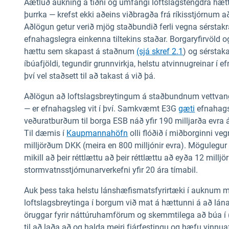
Áætluð aukning á tíðni og umfangi loftslagstengdra hættu
þurrka — krefst ekki aðeins viðbragða frá ríkisstjórnum a
Aðlögun getur verið mjög staðbundið ferli vegna sérstakr
efnahagslegra einkenna tiltekins staðar. Borgaryfirvöld og
hættu sem skapast á staðnum
(sjá skref 2.1
) og sérstaka
íbúafjöldi, tegundir grunnvirkja, helstu atvinnugreinar í efn
því vel staðsett til að takast á við þá.
Aðlögun að loftslagsbreytingum á staðbundnum vettvang
— er efnahagsleg vit í því. Samkvæmt E3G
gæti
efnahags
veðuratburðum til borga ESB náð yfir 190 milljarða evra 
Til dæmis í
Kaupmannahöfn
olli flóðið í miðborginni veg
milljörðum DKK (meira en 800 milljónir evra). Mögulegur 
mikill að þeir réttlættu að þeir réttlættu að eyða 12 millj
stormvatnsstjórnunarverkefni yfir 20 ára tímabil.
Auk þess taka helstu lánshæfismatsfyrirtæki í auknum mæl
loftslagsbreytinga í borgum við mat á hættunni á að lán
öruggar fyrir náttúruhamförum og skemmtilega að búa í (t
til að laða að og halda meiri fjárfestingu og hæfu vinnuaf