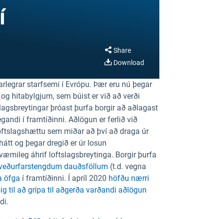
í
Share
Download
legrar starfsemi í Evrópu. Þær eru nú þegar
og hitabylgjum, sem búist er við að verði
ftslagsbreytingar þróast þurfa borgir að aðlagast
andi í framtíðinni. Aðlögun er ferlið við
loftslagshættu sem miðar að því að draga úr
tt og þegar dregið er úr losun
æmileg áhrif loftslagsbreytinga. Borgir þurfa
úr veðurfarstengdum dauðsföllum
(t.d. vegna
a öfga
í framtíðinni. Í apríl 2020
höfðu nærri
g til að grípa til aðgerða varðandi aðlögun
di.