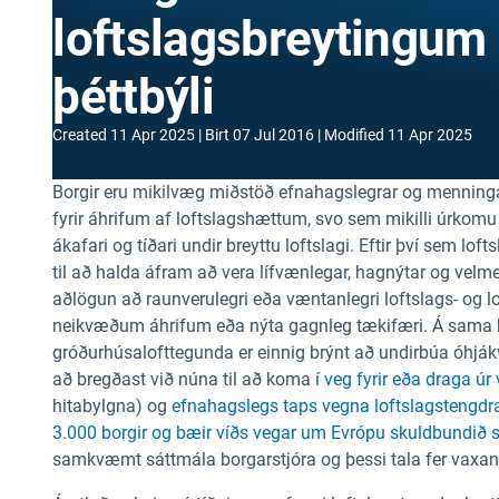
loftslagsbreytingum 
þéttbýli
Created
11 Apr 2025
Birt
07 Jul 2016
Modified
11 Apr 2025
Borgir eru mikilvæg miðstöð efnahagslegrar og menningar
fyrir áhrifum af loftslagshættum, svo sem mikilli úrkomu 
ákafari og tíðari undir breyttu loftslagi. Eftir því sem lo
til að halda áfram að vera lífvænlegar, hagnýtar og velmeg
aðlögun að raunverulegri eða væntanlegri loftslags- og 
neikvæðum áhrifum eða nýta gagnleg tækifæri. Á sama há
gróðurhúsalofttegunda er einnig brýnt að undirbúa óhjákv
að bregðast við núna til að koma
í veg fyrir eða draga 
hitabylgna)
og
efnahagslegs taps vegna loftslagstengdr
3.000 borgir og bæir víðs vegar um Evrópu skuldbundið si
samkvæmt sáttmála borgarstjóra og þessi tala fer vaxan