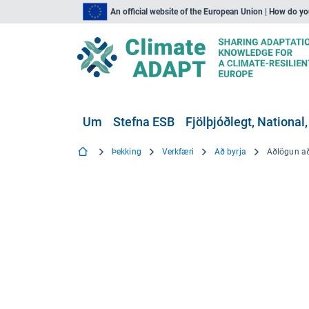
An official website of the European Union | How do y
Um
Stefna ESB
Fjölþjóðlegt, National,
Þekking
Verkfæri
Að byrja