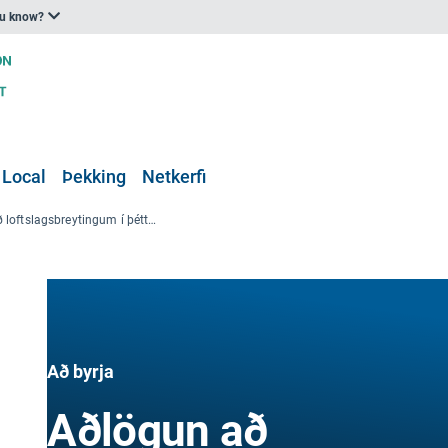
ou know?
 Local
Þekking
Netkerfi
Aðlögun að loftslagsbreytingum í þéttbýli
Að byrja
Aðlögun að