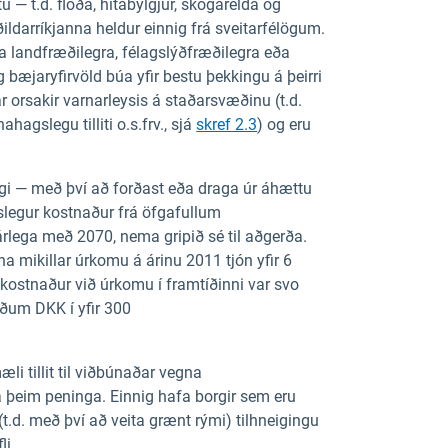
 — t.d. flóða, hitabylgjur, skógarelda og
ðildarríkjanna heldur einnig frá sveitarfélögum.
a landfræðilegra, félagslýðfræðilegra eða
 bæjaryfirvöld búa yfir bestu þekkingu á þeirri
r orsakir varnarleysis á staðarsvæðinu (t.d.
ahagslegu tilliti o.s.frv., sjá
skref 2.3
) og eru
i — með því að forðast eða draga úr áhættu
legur kostnaður frá öfgafullum
árlega með 2070, nema gripið sé til aðgerða.
na mikillar úrkomu á árinu 2011 tjón yfir 6
kostnaður við úrkomu í framtíðinni var svo
örðum DKK í yfir 300
i tillit til viðbúnaðar vegna
a þeim peninga. Einnig hafa borgir sem eru
.d. með því að veita grænt rými) tilhneigingu
li.