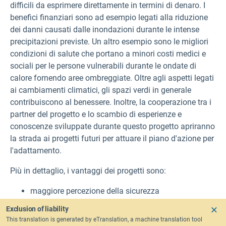
difficili da esprimere direttamente in termini di denaro. I
benefici finanziari sono ad esempio legati alla riduzione
dei danni causati dalle inondazioni durante le intense
precipitazioni previste. Un altro esempio sono le migliori
condizioni di salute che portano a minori costi medici e
sociali per le persone vulnerabili durante le ondate di
calore fornendo aree ombreggiate. Oltre agli aspetti legati
ai cambiamenti climatici, gli spazi verdi in generale
contribuiscono al benessere. Inoltre, la cooperazione tra i
partner del progetto e lo scambio di esperienze e
conoscenze sviluppate durante questo progetto apriranno
la strada ai progetti futuri per attuare il piano d'azione per
l'adattamento.
Più in dettaglio, i vantaggi dei progetti sono:
maggiore percezione della sicurezza
un migliore accesso allo spazio verde urbano che
Exclusion of liability
porti a un aumento della salute e del benessere
This translation is generated by eTranslation, a machine translation tool