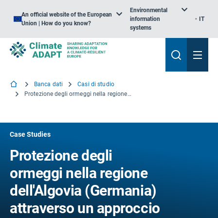
Environmental
An official website of the European
information
IT
Union | How do you know?
systems
Banca dati
Casi di studio
Protezione degli ormeggi nella regione dell'Algovia (Germania) attraverso un approccio basato sulle parti interessate
Case Studies
Protezione degli
ormeggi nella regione
dell'Algovia (Germania)
attraverso un approccio