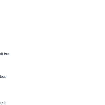
li būti
ybos
ę ir