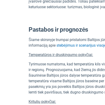
įvairovė greičiausiai padidės. Toliau pateiki
keturiuose sektoriuose: turizmas, biologinė įva
Pastabos ir prognozės
Šiame skirsnyje trumpai pristatomi Baltijos jūro
informaciją apie
stebėjimus ir scenarijus viso
Temperatūros ir druskingumo pokyčiai:
Tyrimuose numatoma, kad temperatūra kils vis
ir regionų. Prognozuojama, kad žiemą jis didės
šiaurinėse Baltijos jūros dalyse temperatūra 
temperatūra visame Baltijos jūros baseine per
pasekmių yra jos poveikis Baltijos jūros druski
lemti tiek paviršiaus, tiek dugno druskingum
Kritulių pokyčiai: