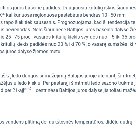
altijos jūros baseine padidės. Daugiausia kritulių iškris šiaurinė
a.
X
kai kuriuose regionuose pastebėtas bendras 10–50 mm
s tapo šiek tiek sausesnis. Prognozuojama, kad ši tendencija tęs
 bus nevienodas. Nors šiaurinėse Baltijos jūros baseino dalyse ž
e 25–75 proc., vasaros kritulių kiekis svyruos nuo –5 iki 35 pro
kritulių kiekis padidės nuo 20 % iki 70 %, o vasarą sumažės iki 
jos jūros dalyse žiemos metu.
stišką ledo dangos sumažėjimą Baltijos jūroje ateinantį šimtmetį
ėjusiu ledo kiekiu. Per pastarąjį šimtmetį ledo sezono trukmė 
amžių
 per 21-ąjį
centrinėse Baltijos jūros dalyse jis toliau mažės
jūros vandens plitimą dėl aukštesnės temperatūros, didėja audrų