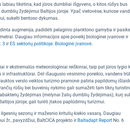
labiau tikėtina, kad jūros dumbliai išgyvens, o kitos rūšys bus
 dumblių žydėjimui Baltijos jūroje. Ypač vietovėse, kuriose van
iui, sukelti bentoso dykumas.
rdinta augmenija, padidėti pelaginio planktono gamyba ir pasike
etrai. Daugiau informacijos apie poveikį biologinei įvairovei ir
. 3
ir
ES sektorių politikoje: Biologinė įvairovė.
i ir ekstremalūs meteorologiniai reiškiniai, taip pat jūros lygio 
s ir infrastruktūrai. Dėl išaugusio vėsinimo poreikio, vandens tr
trauktos verslo veiklos turizmo pramonė patiria papildomų išlaid
krančių rūšių bei buveinių nykimo gali sumažėti tam tikrų turistin
vabakterių žydėjimas (mėlynai žalių dumblių žydėjimas), kurį su
ltijos jūroje, gali turėti įtakos paplūdimių turizmui.
š ilgesnių sezonų ir mažesnio kritulių kiekio vasarą. Daugiau
ui žr., pavyzdžiui, BaltCICA
projekto ir
Baltadapt Repor
t
No. 6