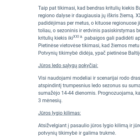
Taip pat tikimasi, kad bendras kritulių kiekis B
regiono dalyse ir daugiausia jų iškris žiemą. X
padidėjimas per metus, o kituose regionuose ji
toliau, o sezoninis ir erdvinis pasiskirstymas
XXI a.
kritulių kiekis iki
pabaigos gali padidėti api
Pietinėse vietovėse tikimasi, kad žiemos metu 
Potvynių tikimybė didėja, ypač pietinėse Balti
Jūros ledo sąlygų pokyčiai:
Visi naudojami modeliai ir scenarijai rodo dra
atspindintį trumpesnius ledo sezonus su sumaž
sumažėjo 14-44 dienomis. Prognozuojama, kad
3 mėnesių.
Jūros lygio kilimas:
Atsižvelgiant į pasaulio jūros lygio kilimą ir 
potvynių tikimybė ir galima trukmė.