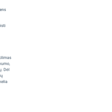
dens
isti
kilimas
ūkumo,
ų. Dėl
ių
kelia