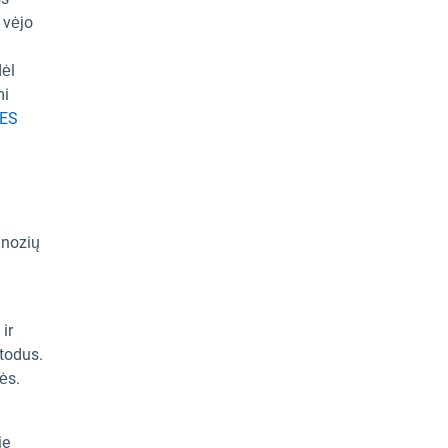
 vėjo
dėl
mi
ES
gnozių
ir
etodus.
ės.
ie