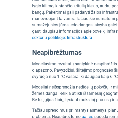
lygio kilimo, kintančio kritulių kiekio, audrų 
bangų. Pakeitimai gali padaryti žalos infrast
manevruojant laivams. Tačiau šie numatomi pok
sumažėjusios jūros ledo dangos laivyba galėtų
gauti daugiau informacijos apie poveikį infrast
sektorių politikoje: Infrastruktūra
Neapibrėžtumas
Modeliavimo rezultatų santykinė neapibrėžtis d
diapazono. Pavyzdžiui, šiltėjimo prognozės šia
svyruoja nuo 1 °C vasarą iki daugiau kaip 6 °C
Modeliai neišsprendžia nedidelių pokyčių ir mi
žemės danga. Reikia atlikti išsamesnį geografi
Be to, įgijus žinių, tęsiant mokslinį procesą i
Tačiau sprendimus priimantys asmenys, planuod
problemą. Neapibrėžtumo
gairės
padeda joms a