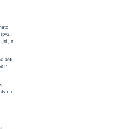
imato
(pvz.,
jei jie
adidėti
s ir
es
rstymo
os