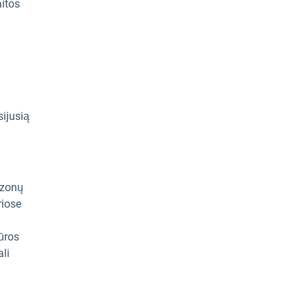
aitos
sijusią
ezonų
riose
ūros
ali