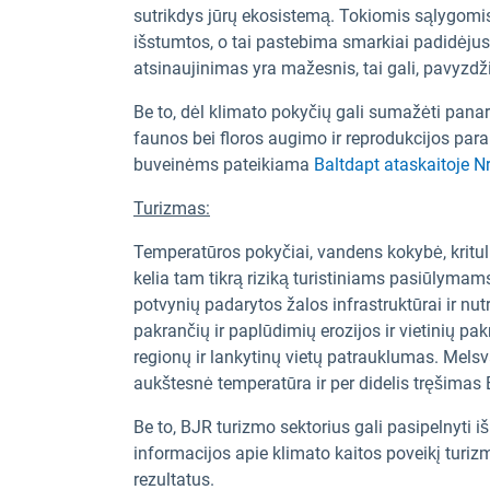
sutrikdys jūrų ekosistemą. Tokiomis sąlygomis 
išstumtos, o tai pastebima smarkiai padidėjus
atsinaujinimas yra mažesnis, tai gali, pavyzdž
Be to, dėl klimato pokyčių gali sumažėti pana
faunos bei floros augimo ir reprodukcijos param
buveinėms pateikiama
Baltdapt ataskaitoje Nr
Turizmas:
Temperatūros pokyčiai, vandens kokybė, kritulia
kelia tam tikrą riziką turistiniams pasiūlymam
potvynių padarytos žalos infrastruktūrai ir nu
pakrančių ir paplūdimių erozijos ir vietinių pa
regionų ir lankytinų vietų patrauklumas. Mels
aukštesnė temperatūra ir per didelis tręšimas Ba
Be to, BJR turizmo sektorius gali pasipelnyti i
informacijos apie klimato kaitos poveikį turizm
rezultatus.