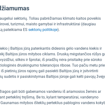
eidžiamumas
augeliui sektorių. Toliau pabrėžiamas klimato kaitos poveikis
rovei, turizmui, maisto gamybai ir infrastruktūrai (daugiau
tiką pateikiama ES
sektorių politikoje
).
iekio į Baltijos jūrą patenkantis didesnis gėlo vandens kiekis ir
kį Baltijos jūros mitybos ciklams. Druską mėgstančios rūšys ga
yzdžiui, silkės ir šprotai, iš pradžių nėra prisitaikę prie sūroko
fiziologinės druskingumo tolerancijos ribose. Tuo pačiu metu prie
 pietinių jūros rajonų gali pasiekti Baltijos jūrą ir įsitvirtinti
šių sudėtis ir pasiskirstymas Baltijos jūroje gali kelti pavojų žvej
žiagos gali būti gabenamos vandeniu iš ariamosios žemės ar
inant perteklinį tręšimą. Be to, kylant temperatūrai, vandenyno
. Gaunamas mitybos išteklių perteklius pablogins vandens kokyb