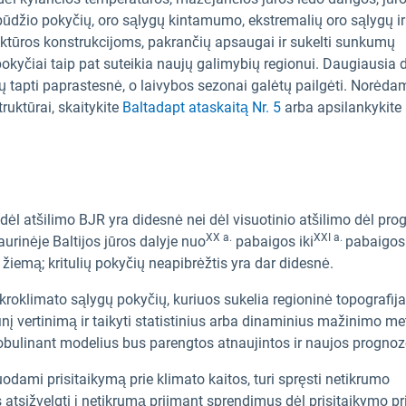
pobūdžio pokyčių, oro sąlygų kintamumo, ekstremalių oro sąlygų ir
ruktūros konstrukcijoms, pakrančių apsaugai ir sukelti sunkumų
yčiai taip pat suteikia naujų galimybių regionui. Daugiausia 
 tapti paprastesnė, o laivybos sezonai galėtų pailgėti. Norėda
ruktūrai, skaitykite
Baltadapt ataskaitą Nr. 5
arba apsilankykite
ėl atšilimo BJR yra didesnė nei dėl visuotinio atšilimo dėl pro
XX a.
XXI a.
urinėje Baltijos jūros dalyje nuo
pabaigos iki
pabaigos
 žiemą; kritulių pokyčių neapibrėžtis yra dar didesnė.
kroklimato sąlygų pokyčių, kuriuos sukelia regioninė topografija 
nį vertinimą ir taikyti statistinius arba dinaminius mažinimo m
r tobulinant modelius bus parengtos atnaujintos ir naujos prognoz
ami prisitaikymą prie klimato kaitos, turi spręsti netikrumo
tsižvelgti į netikrumą priimant sprendimus dėl prisitaikymo pr