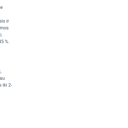
se
is ir
iemos
c.
45 %.
,
jau
 iki 2-