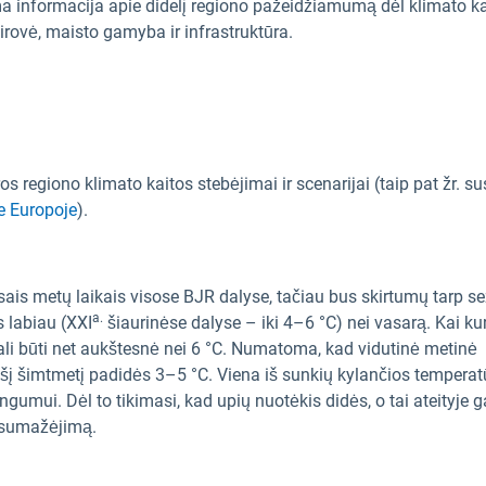
ama informacija apie didelį regiono pažeidžiamumą dėl klimato k
irovė, maisto gamyba ir infrastruktūra.
s regiono klimato kaitos stebėjimai ir scenarijai (taip pat žr. su
je Europoje
).
ais metų laikais visose BJR dalyse, tačiau bus skirtumų tarp s
a.
 labiau (XXI
šiaurinėse dalyse – iki 4–6 °C) nei vasarą. Kai ku
gali būti net aukštesnė nei 6 °C. Numatoma, kad vidutinė metinė
 šį šimtmetį padidės 3–5 °C. Viena iš sunkių kylančios temperat
ngumui. Dėl to tikimasi, kad upių nuotėkis didės, o tai ateityje g
o sumažėjimą.