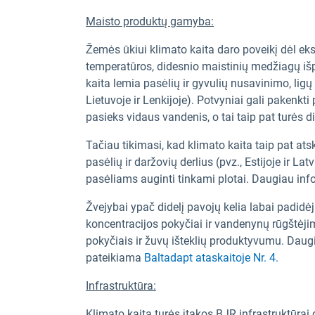
Maisto produktų gamyba:
Žemės ūkiui klimato kaita daro poveikį dėl eks
temperatūros, didesnio maistinių medžiagų išpl
kaita lemia pasėlių ir gyvulių nusavinimo, lig
Lietuvoje ir Lenkijoje). Potvyniai gali pakenkti
pasieks vidaus vandenis, o tai taip pat turės d
Tačiau tikimasi, kad klimato kaita taip pat ats
pasėlių ir daržovių derlius (pvz., Estijoje ir La
pasėliams auginti tinkami plotai. Daugiau in
Žvejybai ypač didelį pavojų kelia labai padid
koncentracijos pokyčiai ir vandenynų rūgštėjim
pokyčiais ir žuvų išteklių produktyvumu. Daugi
pateikiama
Baltadapt ataskaitoje Nr. 4.
Infrastruktūra:
Klimato kaita turės įtakos BJR infrastruktūrai