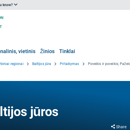
ou know?
nalinis, vietinis
Žinios
Tinklai
biniai regionai
Baltijos jūra
Pritaikymas
Poveikis ir poveikis; Paž
tijos jūros
Share