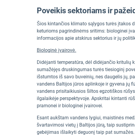
Poveikis sektoriams ir paž
Šios kintančios klimato sąlygos turės įtakos d
keturioms pagrindinėms sritims: biologinei įvai
informacijos apie atskirus sektorius ir jų poli
Biologinė įvairovė.
Didėjanti temperatūra, dėl didėjančio kritulių k
sumažėjęs druskingumas turės tiesioginį povei
išstumtos iš savo buveinių, nes daugelis jų, pav
vandens Baltijos jūros aplinkoje ir gyvena jų 
vandens prisitaikiusios šiltos egzotiškos rūšys iš
ilgalaikėje perspektyvoje. Apskritai kintanti rū
pramonei ir biologinei įvairovei.
Esant aukštam vandens lygiui, maistinės med
švartavimosi vietų į Baltijos jūrą, taip sustipr
gebėjimas išlaikyti deguonį taip pat sumažės