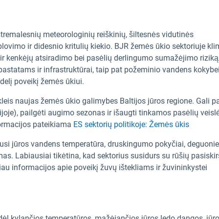
tremalesnių meteorologinių reiškinių, šiltesnės vidutinės
ovimo ir didesnio kritulių kiekio. BJR žemės ūkio sektoriuje kl
ų ir kenkėjų atsiradimo bei pasėlių derlingumo sumažėjimo riziką 
 pastatams ir infrastruktūrai, taip pat požeminio vandens kokybei, 
idelį poveikį žemės ūkiui.
kleis naujas žemės ūkio galimybes Baltijos jūros regione. Gali p
tvijoje), pailgėti augimo sezonas ir išaugti tinkamos pasėlių veislė
formacijos pateikiama
ES sektorių politikoje: Žemės ūkis
ėjusi jūros vandens temperatūra, druskingumo pokyčiai, deguoni
as. Labiausiai tikėtina, kad sektorius susidurs su rūšių pasiski
au informacijos apie poveikį žuvų ištekliams ir žuvininkystei
 dėl kylančios temperatūros, mažėjančios jūros ledo dangos, jūr