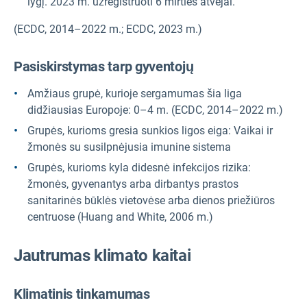
lygį. 2023 m. užregistruoti 6 mirties atvejai.
(ECDC, 2014–2022 m.; ECDC, 2023 m.)
Pasiskirstymas tarp gyventojų
Amžiaus grupė, kurioje sergamumas šia liga
didžiausias Europoje: 0–4 m. (ECDC, 2014–2022 m.)
Grupės, kurioms gresia sunkios ligos eiga: Vaikai ir
žmonės su susilpnėjusia imunine sistema
Grupės, kurioms kyla didesnė infekcijos rizika:
žmonės, gyvenantys arba dirbantys prastos
sanitarinės būklės vietovėse arba dienos priežiūros
centruose (Huang and White, 2006 m.)
Jautrumas klimato kaitai
Klimatinis tinkamumas