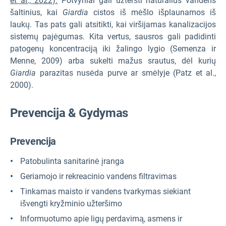
et al., 2022).
Potvyniai gali užteršti natūralius vandens
šaltinius, kai
Giardia
cistos iš mėšlo išplaunamos iš
laukų. Tas pats gali atsitikti, kai viršijamas kanalizacijos
sistemų pajėgumas. Kita vertus, sausros gali padidinti
patogenų koncentraciją iki žalingo lygio (Semenza ir
Menne, 2009) arba sukelti mažus srautus, dėl kurių
Giardia
parazitas nusėda purve ar smėlyje (Patz et al.,
2000).
Prevencija & Gydymas
Prevencija
Patobulinta sanitarinė įranga
Geriamojo ir rekreacinio vandens filtravimas
Tinkamas maisto ir vandens tvarkymas siekiant
išvengti kryžminio užteršimo
Informuotumo apie ligų perdavimą, asmens ir