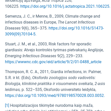
tendencijų apžvalga,
Acta Tropica
226,
106225.
https://doi.org/10.1016/j.actatropica.2021.106225.
Semenza, J. C., ir Menne, B., 2009, Climate change and
infectious diseases in Europe,
The Lancet Infectious
Diseases
9(6), 365–375.
https://doi.org/10.1016/S1473-
3099(09)70104-5.
Stuart, J. M., et al., 2003, Risk factors for sporadic
giardiasis: Atvejo kontrolės tyrimas pietvakarių Anglijoje,
Emerging Infectious Diseases
9(2), 229–233.
https://wwwnc.cdc.gov/eid/article/9/2/01-0488_article
Thompson, R. C. A., 2011, Giardia infections, in: Palmer,
S.R. ir kt. (Eds),
Oksfordo zoologijos sodo vadovėlis:
Biologija, klinikinė praktika ir visuomenės sveikata,
2-asis
leidimas,
p.
522–535, Oksfordo universiteto leidykla,
https://doi.org/10.1093/med/9780198570028.003.0052.
[1]
Hospitalizacijos tikimybė nurodoma kaip
maža,