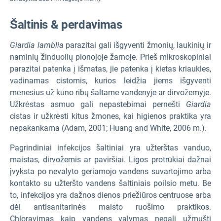
Šaltinis & perdavimas
Giardia lamblia
parazitai gali išgyventi žmonių, laukinių ir
naminių žinduolių plonojoje žarnoje. Prieš mikroskopiniai
parazitai patenka į išmatas, jie patenka į kietas kriaukles,
vadinamas cistomis, kurios leidžia jiems išgyventi
mėnesius už kūno ribų šaltame vandenyje ar dirvožemyje.
Užkrėstas asmuo gali nepastebimai pernešti
Giardia
cistas ir užkrėsti kitus žmones, kai higienos praktika yra
nepakankama (Adam, 2001; Huang and White, 2006 m.).
Pagrindiniai infekcijos šaltiniai yra užterštas vanduo,
maistas, dirvožemis ar paviršiai. Ligos protrūkiai dažnai
įvyksta po nevalyto geriamojo vandens suvartojimo arba
kontakto su užteršto vandens šaltiniais poilsio metu. Be
to, infekcijos yra dažnos dienos priežiūros centruose arba
dėl antisanitarinės maisto ruošimo praktikos.
Chloravimas kaip vandens valymas negali užmušti