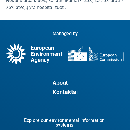
vidutinė
arba
didelė,
kai atitinkamai < 25%, 25-75% arba >
75% atvejų yra hospitalizuoti.
Managed by
About
Kontaktai
Explore our environmental information
systems