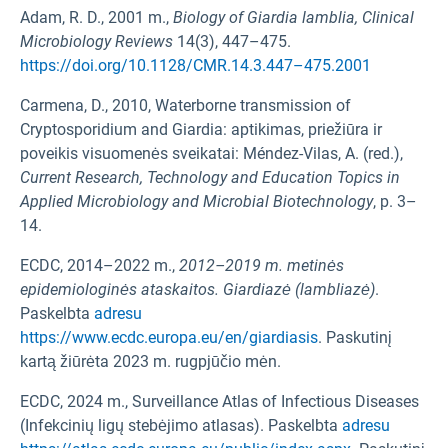
Adam, R. D., 2001 m.,
Biology of Giardia lamblia,
Clinical
Microbiology Reviews
14(3), 447–475.
https://doi.org/10.1128/CMR.14.3.447–475.2001
Carmena, D., 2010, Waterborne transmission of
Cryptosporidium and Giardia: aptikimas, priežiūra ir
poveikis visuomenės sveikatai: Méndez-Vilas, A. (red.),
Current Research, Technology and Education Topics in
Applied Microbiology and Microbial Biotechnology
, p. 3–
14.
ECDC, 2014–2022 m.,
2012–2019 m. metinės
epidemiologinės ataskaitos. Giardiazė (lambliazė)
.
Paskelbta
adresu
https://www.ecdc.europa.eu/en/giardiasis
. Paskutinį
kartą žiūrėta 2023 m. rugpjūčio mėn.
ECDC, 2024 m., Surveillance Atlas of Infectious Diseases
(Infekcinių ligų stebėjimo atlasas). Paskelbta
adresu