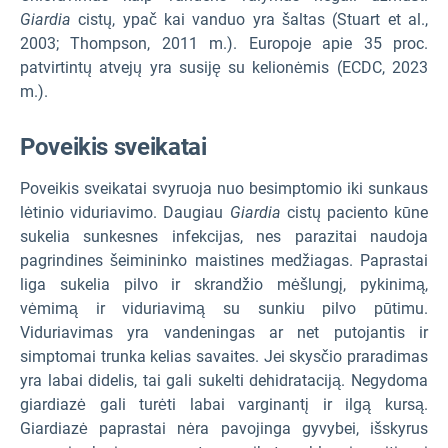
Giardia
cistų, ypač kai vanduo yra šaltas (Stuart et al.,
2003; Thompson, 2011 m.). Europoje apie 35 proc.
patvirtintų atvejų yra susiję su kelionėmis (ECDC, 2023
m.).
Poveikis sveikatai
Poveikis sveikatai svyruoja nuo besimptomio iki sunkaus
lėtinio viduriavimo. Daugiau
Giardia
cistų paciento kūne
sukelia sunkesnes infekcijas, nes parazitai naudoja
pagrindines šeimininko maistines medžiagas. Paprastai
liga sukelia pilvo ir skrandžio mėšlungį, pykinimą,
vėmimą ir viduriavimą su sunkiu pilvo pūtimu.
Viduriavimas yra vandeningas ar net putojantis ir
simptomai trunka kelias savaites. Jei skysčio praradimas
yra labai didelis, tai gali sukelti dehidrataciją. Negydoma
giardiazė gali turėti labai varginantį ir ilgą kursą.
Giardiazė paprastai nėra pavojinga gyvybei, išskyrus