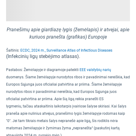
Pranešimų apie giardiazę lygis (žemėlapis) ir atvejai, apie
kuriuos pranešta (grafikas) Europoje
Šaltinis:
ECDC, 2024 m., Surveillance Atlas of Infectious Diseases
(Infekcinių ligų stebėjimo atlasas).
Pastabos:
Žemėlapyje ir diagramoje pateikti
EEE valstybių narių
duomenys. Šiame žemėlapyje nurodytos ribos ir pavadinimai nereiškia, kad
Europos Sąjunga juos oficialiai patvirtina ar priima. Šiame žemėlapyje
nurodytos ribos ir pavadinimai nereiškia, kad Europos Sąjunga juos
oficialiai patvirtina ar priima.
Apie šią ligą reikia pranešti ES
lygmeniu
,
tačiau ataskaitinis laikotarpis įvairiose šalyse skiriasi
.
Kai šalys
praneša apie nulinius atvejus, pranešimo lygis žemėlapyje rodomas kaip
"0". Jei tam tikrais metais šalys nepranešė apie ligą, šis rodiklis nėra
matomas žemėlapyje ir žymimas žyma „nepranešta“ (paskutinį kartą
atnaujinta 2024 m. rugsėjo mėn.).