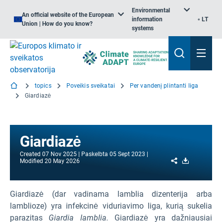
Environmental
An official website of the European
information
LT
Union | How do you know?
systems
topics
Poveikis sveikatai
Per vandenį plintanti liga
Giardiazė
Giardiazė
Created
07 Nov 2025
Paskelbta
05 Sept 2023
Share
Download
Modified
20 May 2026
Giardiazė (dar vadinama lamblia dizenterija arba
lamblioze) yra infekcinė viduriavimo liga, kurią sukelia
parazitas
Giardia lamblia.
Giardiazė yra dažniausiai