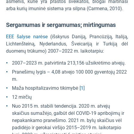
asmenis, kurie yra prastos sveikatos, blogai maitinasi
arba kurių imuninė sistema yra silpna (Carmena, 2010).
Sergamumas ir sergamumas; mirtingumas
EEE šalyse narėse
(išskyrus Daniją, Prancūziją, Italiją,
Lichtenšteiną, Nyderlandus, Šveicariją ir Turkiją dėl
duomenų trūkumo) 2007–2022 m. laikotarpiu:
2007–2023 m. patvirtinta 213,156 užsikrėtimo atvejų.
Pranešimų lygis – 4,08 atvejo 100 000 gyventojų 2022
m.
Maža hospitalizavimo tikimybė
[1]
12 mirčių
Nuo 2015 m. stabili tendencija. 2020 m. atvejų
skaičius sumažėjo, galbūt dėl COVID-19 apribojimų ir
nepakankamo pranešimo. 2021 m. bylų skaičius vėl
padidėjo ir gerokai viršijo 2015–2019 m. laikotarpio