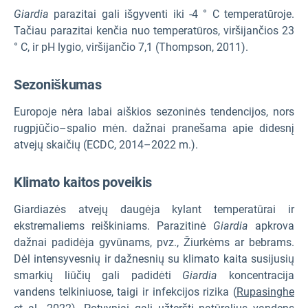
Giardia
parazitai gali išgyventi iki -4 ° C temperatūroje.
Tačiau parazitai kenčia nuo temperatūros, viršijančios 23
° C, ir pH lygio, viršijančio 7,1 (Thompson, 2011).
Sezoniškumas
Europoje nėra labai aiškios sezoninės tendencijos, nors
rugpjūčio–spalio mėn. dažnai pranešama apie didesnį
atvejų skaičių (ECDC, 2014–2022 m.).
Klimato kaitos poveikis
Giardiazės atvejų daugėja kylant temperatūrai ir
ekstremaliems reiškiniams. Parazitinė
Giardia
apkrova
dažnai padidėja gyvūnams, pvz., Žiurkėms ar bebrams.
Dėl intensyvesnių ir dažnesnių su klimato kaita susijusių
smarkių liūčių gali padidėti
Giardia
koncentracija
vandens telkiniuose, taigi ir infekcijos rizika (
Rupasinghe