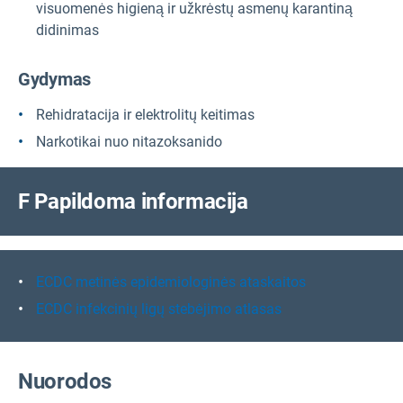
visuomenės higieną ir užkrėstų asmenų karantiną
didinimas
Gydymas
Rehidratacija ir elektrolitų keitimas
Narkotikai nuo nitazoksanido
F
Papildoma informacija
ECDC metinės epidemiologinės ataskaitos
ECDC infekcinių ligų stebėjimo atlasas
Nuorodos