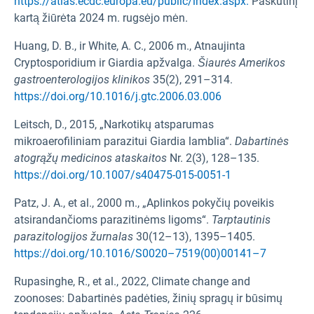
https://atlas.ecdc.europa.eu/public/index.aspx.
Paskutinį
kartą žiūrėta 2024 m. rugsėjo mėn.
Huang, D. B., ir White, A. C., 2006 m., Atnaujinta
Cryptosporidium ir Giardia apžvalga.
Šiaurės Amerikos
gastroenterologijos klinikos
35(2), 291–314.
https://doi.org/10.1016/j.gtc.2006.03.006
Leitsch, D., 2015, „Narkotikų atsparumas
mikroaerofiliniam parazitui Giardia lamblia“.
Dabartinės
atogrąžų medicinos ataskaitos
Nr. 2(3), 128–135.
https://doi.org/10.1007/s40475-015-0051-1
Patz, J. A., et al., 2000 m., „Aplinkos pokyčių poveikis
atsirandančioms parazitinėms ligoms“.
Tarptautinis
parazitologijos žurnalas
30(12–13), 1395–1405.
https://doi.org/10.1016/S0020–7519(00)00141–7
Rupasinghe, R., et al., 2022, Climate change and
zoonoses: Dabartinės padėties, žinių spragų ir būsimų