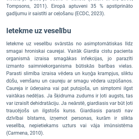
Tompsons, 2011). Eiropā aptuveni 35 % apstiprināto
gadījumu ir saistīti ar ceļošanu (ECDC, 2023).
Ietekme uz veselību
Ietekme uz veselību svārstās no asimptomātiskas līdz
smagai hroniskai caurejai. Vairāk
Giardia
cistu pacienta
organismā izraisa smagākas infekcijas, jo parazīti
izmanto saimniekorganisma būtiskās barības vielas.
Parasti slimība izraisa vēdera un kuņģa krampjus, sliktu
dūšu, vemšanu un caureju ar smagu vēdera uzpūšanos.
Caureja ir ūdeņaina vai pat putojoša, un simptomi ilgst
vairākas nedēļas. Ja šķidruma zudums ir ļoti augsts, tas
var izraisīt dehidratāciju. Ja neārstē, giardiasis var būt ļoti
traucējošs un ilgstošs kurss. Giardiasis parasti nav
dzīvībai bīstams, izņemot personas, kurām ir slikta
veselība, nepietiekams uzturs vai vāja imūnsistēma
(Carmena, 2010).