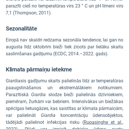
parazīti cieš no temperatūras virs 23 ° C un pH līmeni virs
7,1 (Thompson, 2011).
Sezonalitāte
Eiropā nav skaidri redzama sezonāla tendence, lai gan no
augusta līdz oktobrim bieži tiek ziņots par lielāku skaitu
saslimšanas gadījumu (ECDC, 2014.–2022. gads).
Klimata pārmaiņu ietekme
Giardiasis gadījumu skaits palielinās līdz ar temperatūras
paaugstināšanos un ekstremālākiem notikumiem.
Parazītiskā
Giardia
slodze bieži palielinās dzīvniekiem,
piemēram, žurkām vai bebriem. Intensīvākas un biežākas
spēcīgas lietusgāzes, kas saistītas ar klimata pārmaiņām,
var palielināt
Giardia
koncentrāciju ūdensobjektos,
tādējādi palielinot infekcijas risku (
Rupasinghe et al.,