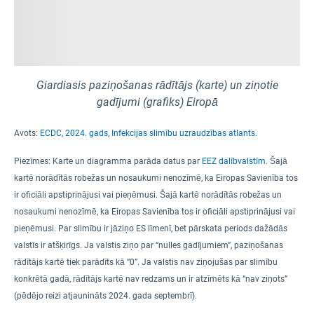
Giardiasis paziņošanas rādītājs (karte) un ziņotie
gadījumi (grafiks) Eiropā
Avots:
ECDC, 2024. gads, Infekcijas slimību uzraudzības atlants.
Piezīmes:
Karte un diagramma parāda datus par
EEZ dalībvalstīm
. Šajā
kartē norādītās robežas un nosaukumi nenozīmē, ka Eiropas Savienība tos
ir oficiāli apstiprinājusi vai pieņēmusi. Šajā kartē norādītās robežas un
nosaukumi nenozīmē, ka Eiropas Savienība tos ir oficiāli apstiprinājusi vai
pieņēmusi.
Par slimību ir jāziņo ES līmenī
,
bet pārskata periods dažādās
valstīs ir atšķirīgs
.
Ja valstis ziņo par “nulles gadījumiem”, paziņošanas
rādītājs kartē tiek parādīts kā “0”. Ja valstis nav ziņojušas par slimību
konkrētā gadā, rādītājs kartē nav redzams un ir atzīmēts kā “nav ziņots”
(pēdējo reizi atjaunināts 2024. gada septembrī).