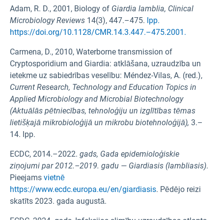
Adam, R. D., 2001, Biology of
Giardia lamblia,
Clinical
Microbiology Reviews
14(3), 447.–475.
lpp.
https://doi.org/10.1128/CMR.14.3.447.–475.2001.
Carmena, D., 2010, Waterborne transmission of
Cryptosporidium and Giardia: atklāšana, uzraudzība un
ietekme uz sabiedrības veselību: Méndez-Vilas, A. (red.),
Current Research, Technology and Education Topics in
Applied Microbiology and Microbial Biotechnology
(Aktuālās pētniecības, tehnoloģiju un izglītības tēmas
lietišķajā mikrobioloģijā un mikrobu biotehnoloģijā),
3.–
14. lpp.
ECDC, 2014.–2022.
gads, Gada epidemioloģiskie
ziņojumi par 2012.–2019. gadu — Giardiasis (lambliasis)
.
Pieejams
vietnē
https://www.ecdc.europa.eu/en/giardiasis
. Pēdējo reizi
skatīts 2023. gada augustā.