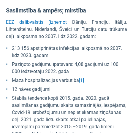
Saslimstība & ampērs; mirstība
EEZ dalībvalstīs (izņemot
Dāniju, Franciju, Itāliju,
Lihtenšteinu, Nīderlandi, Šveici un Turciju datu trūkuma
dēļ) laikposmā no 2007. līdz 2022. gadam:
213 156 apstiprinātas infekcijas laikposmā no 2007.
līdz 2023. gadam.
Paziņoto gadījumu īpatsvars: 4,08 gadījumi uz 100
000 iedzīvotāju 2022. gadā
Maza hospitalizācijas varbūtība
[1]
12 nāves gadījumi
Stabila tendence kopš 2015. gada. 2020. gadā
saslimšanas gadījumu skaits samazinājās, iespējams,
Covid-19 ierobežojumu un nepietiekamas ziņošanas
dēļ. 2021. gadā lietu skaits atkal palielinājās,
ievērojami pārsniedzot 2015.–2019. gada līmeni.