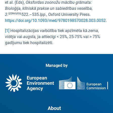
et al. (Eds),
Oksfordas zoonožu mācību grāmata:
Bioloģija, klīniskā prakse un sabiedrības veselība,
izdevums,
2.
522.–535.
lpp.,
Oxford University Press.
https://doi.org/10.1093/med/9780198570028.003.0052.
[1]
Hospitalizācijas varbūtība tiek apzīmēta kā
zema
,
vidēja
vai
augsta,
ja attiecīgi < 25%, 25-75% vai > 75%
gadījumu tiek hospitalizēti.
Managed by
About