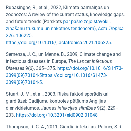
Rupasinghe, R., et al., 2022, Klimata pārmaiņas un
zoonozes: A review of the current status, knowledge gaps,
and future trends (Pārskats
par pašreizējo stāvokli,
zināšanu trūkumu un nākotnes tendencēm),
Acta Tropica
226, 106225.
https://doi.org/10.1016/j.actatropica.2021.106225.
Semenza, J. C., un Menne, B., 2009, Climate change and
infectious diseases in Europe,
The Lancet Infectious
Diseases
9(6), 365–375.
https://doi.org/10.1016/S1473-
3099(09)70104-5https://doi.org/10.1016/S1473-
3099(09)70104-5.
Stuart, J. M., et al., 2003, Riska faktori sporādiskai
giardiāzei: Gadījumu kontroles pētījums Anglijas
dienvidrietumos,
Jaunas infekcijas slimības
9(2), 229–
233.
https://doi.org/10.3201/eid0902.01048
Thompson, R. C. A., 2011, Giardia infekcijas: Palmer, S.R.