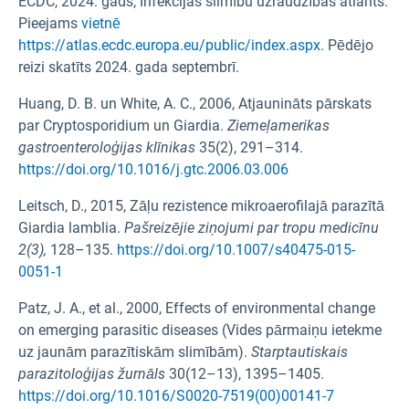
ECDC, 2024. gads, Infekcijas slimību uzraudzības atlants.
Pieejams
vietnē
https://atlas.ecdc.europa.eu/public/index.aspx.
Pēdējo
reizi skatīts 2024. gada septembrī.
Huang, D. B. un White, A. C., 2006, Atjaunināts pārskats
par Cryptosporidium un Giardia.
Ziemeļamerikas
gastroenteroloģijas klīnikas
35(2), 291–314.
https://doi.org/10.1016/j.gtc.2006.03.006
Leitsch, D., 2015, Zāļu rezistence mikroaerofilajā parazītā
Giardia lamblia.
Pašreizējie ziņojumi par tropu medicīnu
2(3),
128–135.
https://doi.org/10.1007/s40475-015-
0051-1
Patz, J. A., et al., 2000, Effects of environmental change
on emerging parasitic diseases (Vides pārmaiņu ietekme
uz jaunām parazītiskām slimībām).
Starptautiskais
parazitoloģijas žurnāls
30(12–13), 1395–1405.
https://doi.org/10.1016/S0020-7519(00)00141-7