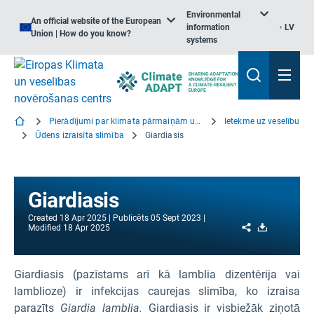
Environmental
An official website of the European
information
LV
Union | How do you know?
systems
Pierādījumi par klimata pārmaiņām un veselību
Ietekme uz veselību
Ūdens izraisīta slimība
Giardiasis
Giardiasis
Created
18 Apr 2025
Publicēts
05 Sept 2023
Share
Download
Modified
18 Apr 2025
Giardiasis (pazīstams arī kā lamblia dizentērija vai
lamblioze) ir infekcijas caurejas slimība, ko izraisa
parazīts
Giardia lamblia.
Giardiasis ir visbiežāk ziņotā