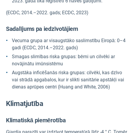
2023. gadā tika reģistrēti 6 nāves gadījumi.
(ECDC, 2014.–2022. gads; ECDC, 2023)
Sadalījums pa iedzīvotājiem
Vecuma grupa ar visaugstāko saslimstību Eiropā: 0–4
gadi (ECDC, 2014.–2022. gads)
Smagas slimības riska grupas: bērni un cilvēki ar
novājinātu imūnsistēmu
Augstāka inficēšanās riska grupas: cilvēki, kas dzīvo
vai strādā apgabalos, kur ir slikti sanitārie apstākļi vai
dienas aprūpes centri (Huang and White, 2006)
Klimatjutība
Klimatiskā piemērotība
Giardia
parazīti var izdzīvot temperatūrā līdz -4 ° C. Tomēr