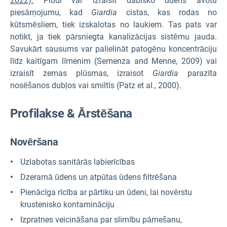
2022).
Plūdi var izraisīt dabisko ūdens avotu
piesārņojumu, kad
Giardia
cistas, kas rodas no
kūtsmēsliem, tiek izskalotas no laukiem. Tas pats var
notikt, ja tiek pārsniegta kanalizācijas sistēmu jauda.
Savukārt sausums var palielināt patogēnu koncentrāciju
līdz kaitīgam līmenim (Semenza and Menne, 2009) vai
izraisīt zemas plūsmas, izraisot
Giardia
parazīta
nosēšanos dubļos vai smiltīs (Patz et al., 2000).
Profilakse & Ārstēšana
Novēršana
Uzlabotas sanitārās labierīcības
Dzeramā ūdens un atpūtas ūdens filtrēšana
Pienācīga rīcība ar pārtiku un ūdeni, lai novērstu
krustenisko kontamināciju
Izpratnes veicināšana par slimību pārnešanu,