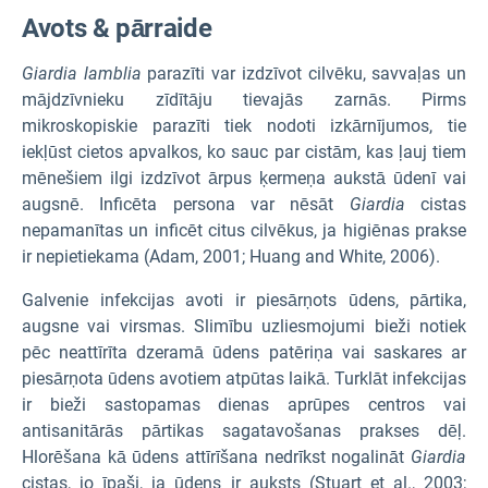
Avots & pārraide
Giardia lamblia
parazīti var izdzīvot cilvēku, savvaļas un
mājdzīvnieku zīdītāju tievajās zarnās. Pirms
mikroskopiskie parazīti tiek nodoti izkārnījumos, tie
iekļūst cietos apvalkos, ko sauc par cistām, kas ļauj tiem
mēnešiem ilgi izdzīvot ārpus ķermeņa aukstā ūdenī vai
augsnē. Inficēta persona var nēsāt
Giardia
cistas
nepamanītas un inficēt citus cilvēkus, ja higiēnas prakse
ir nepietiekama (Adam, 2001; Huang and White, 2006).
Galvenie infekcijas avoti ir piesārņots ūdens, pārtika,
augsne vai virsmas. Slimību uzliesmojumi bieži notiek
pēc neattīrīta dzeramā ūdens patēriņa vai saskares ar
piesārņota ūdens avotiem atpūtas laikā. Turklāt infekcijas
ir bieži sastopamas dienas aprūpes centros vai
antisanitārās pārtikas sagatavošanas prakses dēļ.
Hlorēšana kā ūdens attīrīšana nedrīkst nogalināt
Giardia
cistas, jo īpaši, ja ūdens ir auksts (Stuart et al., 2003;