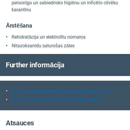
personīgo un sabiedrisko higiēnu un inficēto cilvēku
karantīnu
Ārstēšana
Rehidratācija un elektrolītu nomaiņa
Nitazoksanīdu saturošas zāles
F
urther informācija
ECDC ikgadējie epidemioloģiskie ziņojumi (AER)
ECDC Infekcijas slimību uzraudzības atlants
Atsauces