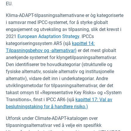
EU.
Klima-ADAPT-tilpasningsalternativane er òg kategoriserte
i samsvar med IPCC-systemet, for å styrke globalt
engasjement og utveksling av tilpasning, slik det krevst i
2021
European Adaptation Strategy.
IPCCs
kategoriseringssystem AR5 (sjå
kapittel 14:
Tilpasningsbehov og -alternativar)
er det mest globalt
anerkjende systemet for klyngetilpasningsalternativar.
Den identifiserer tre hovudkategoriar (strukturelle og
fysiske alternativ, sosiale alternativ og institusjonelle
alternativ), vidare delt inn i underkategoriar. Andre
utviklingsmetodar for tilpasningsalternativar, der det
takast omsyn til «Representative Key Risks» og «System
Transitions», finst i IPCC AR6 (sjå
kapittel 17: Val av
beslutningstaking for å handtere risiko.)
Utforsk under Climate-ADAPT-katalogen over
tilpasningsalternativar ved å velje ein spesifikk