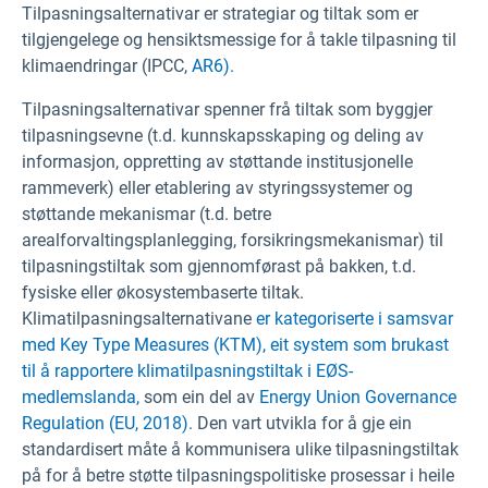
Tilpasningsalternativar er strategiar og tiltak som er
tilgjengelege og hensiktsmessige for å takle tilpasning til
klimaendringar (IPCC,
AR6).
Tilpasningsalternativar spenner frå tiltak som byggjer
tilpasningsevne (t.d. kunnskapsskaping og deling av
informasjon, oppretting av støttande institusjonelle
rammeverk) eller etablering av styringssystemer og
støttande mekanismar (t.d. betre
arealforvaltingsplanlegging, forsikringsmekanismar) til
tilpasningstiltak som gjennomførast på bakken, t.d.
fysiske eller økosystembaserte tiltak.
Klimatilpasningsalternativane
er kategoriserte i samsvar
med Key Type Measures (KTM), eit system som brukast
til å rapportere klimatilpasningstiltak i EØS-
medlemslanda,
som ein del av
Energy Union Governance
Regulation (EU, 2018).
Den vart utvikla for å gje ein
standardisert måte å kommunisera ulike tilpasningstiltak
på for å betre støtte tilpasningspolitiske prosessar i heile