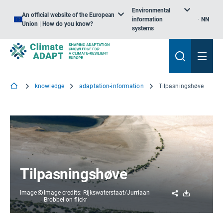
Environmental
An official website of the European
information
NN
Union | How do you know?
systems
knowledge
adaptation-information
Tilpasningshøve
Tilpasningshøve
Share
Download
Image
Image credits: Rijkswaterstaat/Jurriaan
Brobbel on flickr