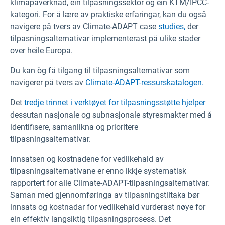
klimapåverknad, ein tilpasningssektor og ein KTM/IPCC-
kategori. For å lære av praktiske erfaringar, kan du også
navigere på tvers av Climate-ADAPT case
studies,
der
tilpasningsalternativar implementerast på ulike stader
over heile Europa.
Du kan òg få tilgang til tilpasningsalternativar som
navigerer på tvers av
Climate-ADAPT-ressurskatalogen.
Det
tredje trinnet i verktøyet for tilpasningsstøtte hjelper
dessutan nasjonale og subnasjonale styresmakter med å
identifisere, samanlikna og prioritere
tilpasningsalternativar.
Innsatsen og kostnadene for vedlikehald av
tilpasningsalternativane er enno ikkje systematisk
rapportert for alle Climate-ADAPT-tilpasningsalternativar.
Saman med gjennomføringa av tilpasningstiltaka bør
innsats og kostnadar for vedlikehald vurderast nøye for
ein effektiv langsiktig tilpasningsprosess. Det