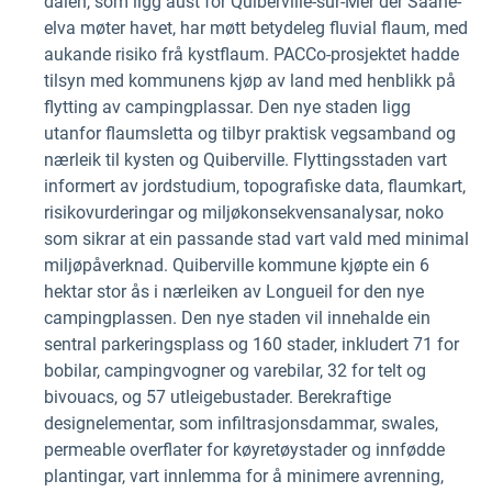
dalen, som ligg aust for Quiberville-sur-Mer der Saâne-
elva møter havet, har møtt betydeleg fluvial flaum, med
aukande risiko frå kystflaum. PACCo-prosjektet hadde
tilsyn med kommunens kjøp av land med henblikk på
flytting av campingplassar. Den nye staden ligg
utanfor flaumsletta og tilbyr praktisk vegsamband og
nærleik til kysten og Quiberville. Flyttingsstaden vart
informert av jordstudium, topografiske data, flaumkart,
risikovurderingar og miljøkonsekvensanalysar, noko
som sikrar at ein passande stad vart vald med minimal
miljøpåverknad. Quiberville kommune kjøpte ein 6
hektar stor ås i nærleiken av Longueil for den nye
campingplassen. Den nye staden vil innehalde ein
sentral parkeringsplass og 160 stader, inkludert 71 for
bobilar, campingvogner og varebilar, 32 for telt og
bivouacs, og 57 utleigebustader. Berekraftige
designelementar, som infiltrasjonsdammar, swales,
permeable overflater for køyretøystader og innfødde
plantingar, vart innlemma for å minimere avrenning,