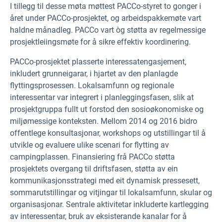
I tillegg til desse møta møttest PACCo-styret to gonger i
året under PACCo-prosjektet, og arbeidspakkemøte vart
haldne månadleg. PACCo vart òg støtta av regelmessige
prosjektleiingsmøte for å sikre effektiv koordinering.
PACCo-prosjektet plasserte interessatengasjement,
inkludert grunneigarar, i hjartet av den planlagde
flyttingsprosessen. Lokalsamfunn og regionale
interessentar var integrert i planleggingsfasen, slik at
prosjektgruppa fullt ut forstod den sosioøkonomiske og
miljømessige konteksten. Mellom 2014 og 2016 bidro
offentlege konsultasjonar, workshops og utstillingar til å
utvikle og evaluere ulike scenari for flytting av
campingplassen. Finansiering frå PACCo støtta
prosjektets overgang til driftsfasen, støtta av ein
kommunikasjonsstrategi med eit dynamisk pressesett,
sommarutstillingar og vitjingar til lokalsamfunn, skular og
organisasjonar. Sentrale aktivitetar inkluderte kartlegging
av interessentar, bruk av eksisterande kanalar for å