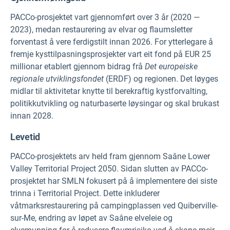
PACCo-prosjektet vart gjennomført over 3 år (2020 —
2023), medan restaurering av elvar og flaumsletter
forventast å vere ferdigstilt innan 2026. For ytterlegare å
fremje kysttilpasningsprosjekter vart eit fond på EUR 25
millionar etablert gjennom bidrag frå
Det europeiske
regionale utviklingsfondet
(ERDF) og regionen. Det løyges
midlar til aktivitetar knytte til berekraftig kystforvalting,
politikkutvikling og naturbaserte løysingar og skal brukast
innan 2028.
Levetid
PACCo-prosjektets arv held fram gjennom Saâne Lower
Valley Territorial Project 2050. Sidan slutten av PACCo-
prosjektet har SMLN fokusert på å implementere dei siste
trinna i Territorial Project. Dette inkluderer
våtmarksrestaurering på campingplassen ved Quiberville-
sur-Me, endring av løpet av Saâne elveleie og