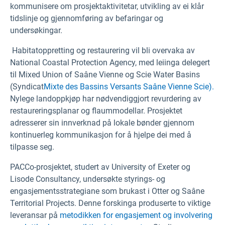
kommunisere om prosjektaktivitetar, utvikling av ei klår
tidslinje og gjennomføring av befaringar og
undersøkingar.
Habitatoppretting og restaurering vil bli overvaka av
National Coastal Protection Agency, med leiinga delegert
til Mixed Union of Saâne Vienne og Scie Water Basins
(Syndicat
Mixte des Bassins Versants Saâne Vienne Scie).
Nylege landoppkjøp har nødvendiggjort revurdering av
restaureringsplanar og flaummodellar. Prosjektet
adresserer sin innverknad på lokale bønder gjennom
kontinuerleg kommunikasjon for å hjelpe dei med å
tilpasse seg.
PACCo-prosjektet, studert av University of Exeter og
Lisode Consultancy, undersøkte styrings- og
engasjementsstrategiane som brukast i Otter og Saâne
Territorial Projects. Denne forskinga produserte to viktige
leveransar på
metodikken for engasjement og
involvering