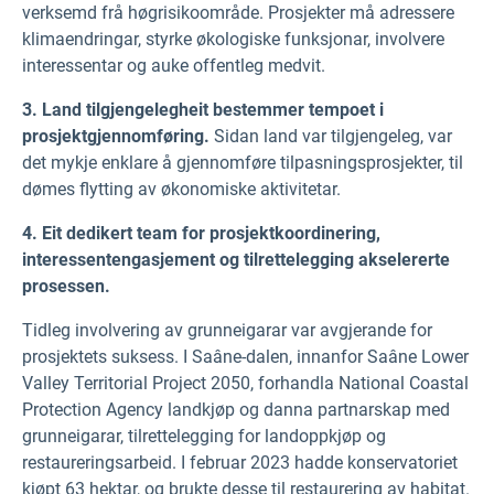
verksemd frå høgrisikoområde. Prosjekter må adressere
klimaendringar, styrke økologiske funksjonar, involvere
interessentar og auke offentleg medvit.
3.
Land tilgjengelegheit bestemmer tempoet i
prosjektgjennomføring.
Sidan land var tilgjengeleg, var
det mykje enklare å gjennomføre tilpasningsprosjekter, til
dømes flytting av økonomiske aktivitetar.
4.
Eit dedikert team for prosjektkoordinering,
interessentengasjement og tilrettelegging akselererte
prosessen.
Tidleg involvering av grunneigarar var avgjerande for
prosjektets suksess. I Saâne-dalen, innanfor Saâne Lower
Valley Territorial Project 2050, forhandla National Coastal
Protection Agency landkjøp og danna partnarskap med
grunneigarar, tilrettelegging for landoppkjøp og
restaureringsarbeid. I februar 2023 hadde konservatoriet
kjøpt 63 hektar, og brukte desse til restaurering av habitat.