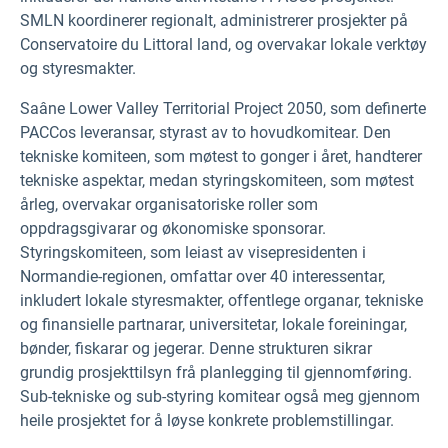
SMLN koordinerer regionalt, administrerer prosjekter på
Conservatoire du Littoral land, og overvakar lokale verktøy
og styresmakter.
Saâne Lower Valley Territorial Project 2050, som definerte
PACCos leveransar, styrast av to hovudkomitear. Den
tekniske komiteen, som møtest to gonger i året, handterer
tekniske aspektar, medan styringskomiteen, som møtest
årleg, overvakar organisatoriske roller som
oppdragsgivarar og økonomiske sponsorar.
Styringskomiteen, som leiast av visepresidenten i
Normandie-regionen, omfattar over 40 interessentar,
inkludert lokale styresmakter, offentlege organar, tekniske
og finansielle partnarar, universitetar, lokale foreiningar,
bønder, fiskarar og jegerar. Denne strukturen sikrar
grundig prosjekttilsyn frå planlegging til gjennomføring.
Sub-tekniske og sub-styring komitear også meg gjennom
heile prosjektet for å løyse konkrete problemstillingar.