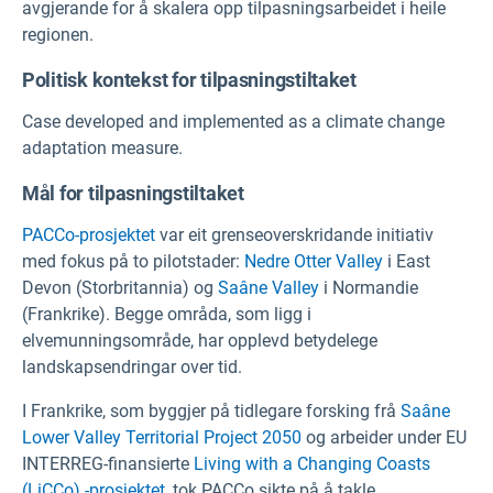
avgjerande for å skalera opp tilpasningsarbeidet i heile
regionen.
Politisk kontekst for tilpasningstiltaket
Case developed and implemented as a climate change
adaptation measure.
Mål for tilpasningstiltaket
PACCo-prosjektet
var eit grenseoverskridande initiativ
med fokus på to pilotstader:
Nedre Otter Valley
i East
Devon (Storbritannia) og
Saâne Valley
i Normandie
(Frankrike). Begge områda, som ligg i
elvemunningsområde, har opplevd betydelege
landskapsendringar over tid.
I Frankrike, som byggjer på tidlegare forsking frå
Saâne
Lower Valley Territorial Project 2050
og arbeider under EU
INTERREG-finansierte
Living with a Changing Coasts
(LiCCo) -prosjektet,
tok PACCo sikte på å takle