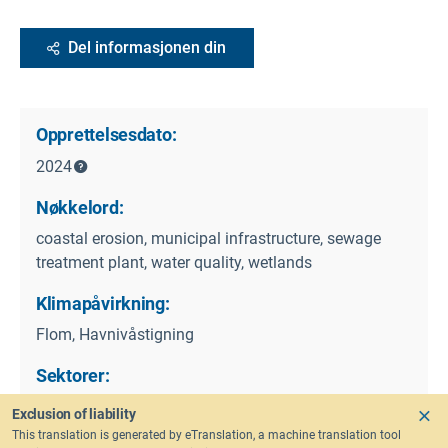
Del informasjonen din
Opprettelsesdato:
2024
Nøkkelord:
coastal erosion, municipal infrastructure, sewage
treatment plant, water quality, wetlands
Klimapåvirkning:
Flom, Havnivåstigning
Sektorer:
Kystområder, Katastroferisikoreduksjon,
Exclusion of liability
Arealplanlegging, Turisme, Vannforvaltning
This translation is generated by eTranslation, a machine translation tool