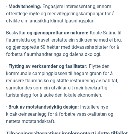
·
Medvitsheving:
Engasjere interessentar gjennom
offentlege møte og medvitegjeringskampanjar for å
utvikle ein langsiktig klimatilpasningsplan.
Beskyttar
og gjenopprettar av naturen:
Kople Saâne til
flaumsletta og havet, erstatte ein stikkrenne med ei bru,
og gjenopprette 50 hektar med tidvassshabitater for å
forbetra flaumhandteringa og dalens økologi.
·
Flytting av verksemder og fasilitetar:
Flytte den
kommunale campingplassen til høgare grunn for å
redusere flaumrisiko og støtte restaurering av habitat,
samstundes som ein utviklar eit meir berekraftig
turistanlegg for å auke den lokale økonomien.
·
Bruk av motstandsdyktig design:
Installere nye
kloakkreinseanlegg for å forbetre vasskvaliteten og
nettets motstandskraft.
Tilpasningsalternativer implementert i dette tilfellet