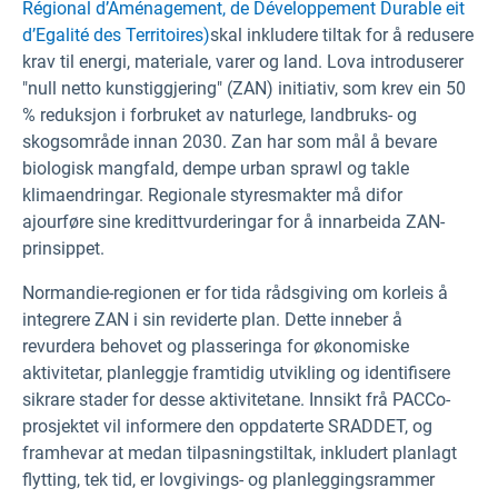
Régional d’Aménagement, de Développement Durable eit
d’Egalité des Territoires)
skal inkludere tiltak for å redusere
krav til energi, materiale, varer og land. Lova introduserer
"null netto kunstiggjering" (ZAN) initiativ, som krev ein 50
% reduksjon i forbruket av naturlege, landbruks- og
skogsområde innan 2030. Zan har som mål å bevare
biologisk mangfald, dempe urban sprawl og takle
klimaendringar. Regionale styresmakter må difor
ajourføre sine kredittvurderingar for å innarbeida ZAN-
prinsippet.
Normandie-regionen er for tida rådsgiving om korleis å
integrere ZAN i sin reviderte plan. Dette inneber å
revurdera behovet og plasseringa for økonomiske
aktivitetar, planleggje framtidig utvikling og identifisere
sikrare stader for desse aktivitetane. Innsikt frå PACCo-
prosjektet vil informere den oppdaterte SRADDET, og
framhevar at medan tilpasningstiltak, inkludert planlagt
flytting, tek tid, er lovgivings- og planleggingsrammer