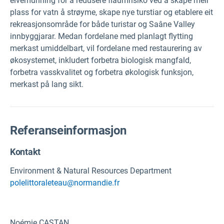
elvemunning for å redusere flaumrisiko ved å skape meir
plass for vatn å strøyme, skape nye turstiar og etablere eit
rekreasjonsområde for både turistar og Saâne Valley
innbyggjarar. Medan fordelane med planlagt flytting
merkast umiddelbart, vil fordelane med restaurering av
økosystemet, inkludert forbetra biologisk mangfald,
forbetra vasskvalitet og forbetra økologisk funksjon,
merkast på lang sikt.
Referanseinformasjon
Kontakt
Environment & Natural Resources Department
polelittoraleteau@normandie.fr
Noémie CASTAN