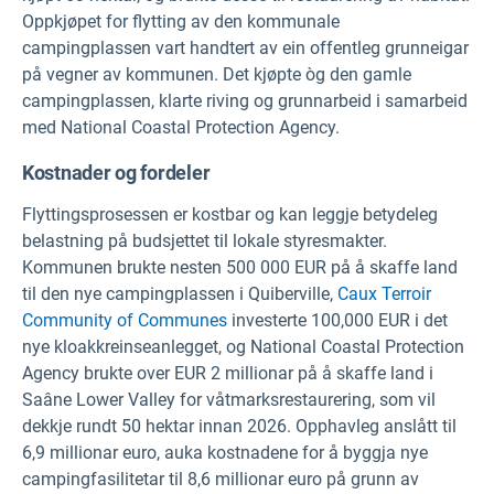
Oppkjøpet for flytting av den kommunale
campingplassen vart handtert av ein offentleg grunneigar
på vegner av kommunen. Det kjøpte òg den gamle
campingplassen, klarte riving og grunnarbeid i samarbeid
med National Coastal Protection Agency.
Kostnader og fordeler
Flyttingsprosessen er kostbar og kan leggje betydeleg
belastning på budsjettet til lokale styresmakter.
Kommunen brukte nesten 500 000 EUR på å skaffe land
til den nye campingplassen i Quiberville,
Caux Terroir
Community of Communes
investerte 100,000 EUR i det
nye kloakkreinseanlegget, og National Coastal Protection
Agency brukte over EUR 2 millionar på å skaffe land i
Saâne Lower Valley for våtmarksrestaurering, som vil
dekkje rundt 50 hektar innan 2026. Opphavleg anslått til
6,9 millionar euro, auka kostnadene for å byggja nye
campingfasilitetar til 8,6 millionar euro på grunn av