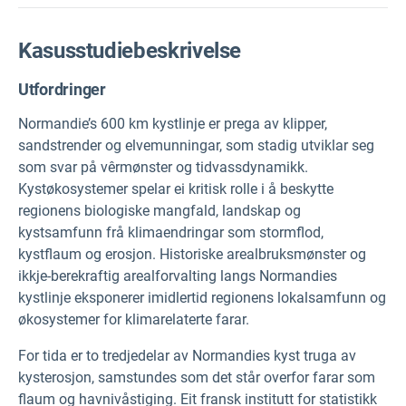
Kasusstudiebeskrivelse
Utfordringer
Normandie’s 600 km kystlinje er prega av klipper,
sandstrender og elvemunningar, som stadig utviklar seg
som svar på vêrmønster og tidvassdynamikk.
Kystøkosystemer spelar ei kritisk rolle i å beskytte
regionens biologiske mangfald, landskap og
kystsamfunn frå klimaendringar som stormflod,
kystflaum og erosjon. Historiske arealbruksmønster og
ikkje-berekraftig arealforvalting langs Normandies
kystlinje eksponerer imidlertid regionens lokalsamfunn og
økosystemer for klimarelaterte farar.
For tida er to tredjedelar av Normandies kyst truga av
kysterosjon, samstundes som det står overfor farar som
flaum og havnivåstiging. Eit fransk institutt for statistikk