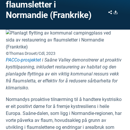
flaumsletter i
Share
Downl
Normandie (Frankrike)
©Thomas Drouet/Cdl, 2023
PACCo-prosjektet
i Saâne Valley demonstrerer at proaktiv
kysttilpasning, inkludert restaurering av habitat og den
planlagde flyttinga av ein viktig kommunal ressurs vekk
frå flaumsletta, er effektiv for å redusere sårbarheita for
klimarisiko.
Normandys proaktive tilnærming til å handtere kystrisiko
er eit positivt døme for å fremje kystresiliens i heile
Europa. Saâne-dalen, som ligg i Normandie-regionen, har
vorte påverka av flaum, hovudsakleg på grunn av
utvikling i flaumslettene og endringar i arealbruk som