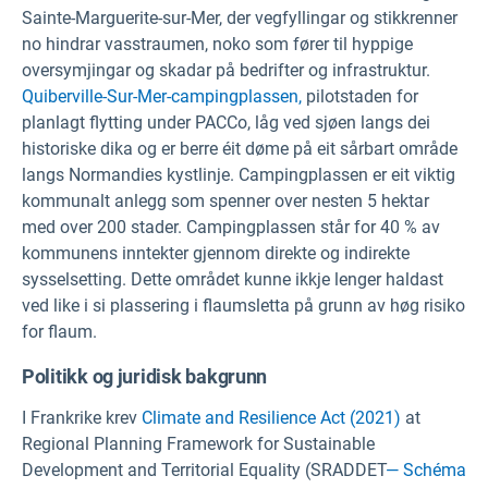
Sainte-Marguerite-sur-Mer, der vegfyllingar og stikkrenner
no hindrar vasstraumen, noko som fører til hyppige
oversymjingar og skadar på bedrifter og infrastruktur.
Quiberville-Sur-Mer-campingplassen,
pilotstaden for
planlagt flytting under PACCo, låg ved sjøen langs dei
historiske dika og er berre éit døme på eit sårbart område
langs Normandies kystlinje. Campingplassen er eit viktig
kommunalt anlegg som spenner over nesten 5 hektar
med over 200 stader. Campingplassen står for 40 % av
kommunens inntekter gjennom direkte og indirekte
sysselsetting. Dette området kunne ikkje lenger haldast
ved like i si plassering i flaumsletta på grunn av høg risiko
for flaum.
Politikk og juridisk bakgrunn
I Frankrike krev
Climate and Resilience Act (2021)
at
Regional Planning Framework for Sustainable
Development and Territorial Equality (SRADDET
— Schéma