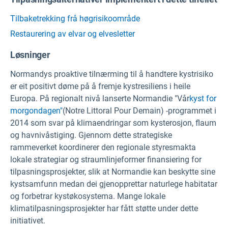
Tilbaketrekking frå høgrisikoområde
Restaurering av elvar og elvesletter
Løsninger
Normandys proaktive tilnærming til å handtere kystrisiko
er eit positivt døme på å fremje kystresiliens i heile
Europa. På regionalt nivå lanserte Normandie "Vår
kyst for
morgondagen"
(Notre Littoral Pour Demain) -programmet i
2014 som svar på klimaendringar som kysterosjon, flaum
og havnivåstiging. Gjennom dette strategiske
rammeverket koordinerer den regionale styresmakta
lokale strategiar og straumlinjeformer finansiering for
tilpasningsprosjekter, slik at Normandie kan beskytte sine
kystsamfunn medan dei gjenopprettar naturlege habitatar
og forbetrar kystøkosystema. Mange lokale
klimatilpasningsprosjekter har fått støtte under dette
initiativet.