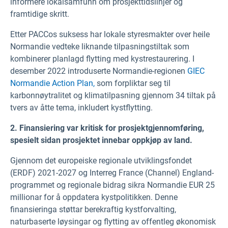
informere lokalsamfunn om prosjekttidslinjer og
framtidige skritt.
Etter PACCos suksess har lokale styresmakter over heile
Normandie vedteke liknande tilpasningstiltak som
kombinerer planlagd flytting med kystrestaurering. I
desember 2022 introduserte Normandie-regionen
GIEC
Normandie Action Plan,
som forpliktar seg til
karbonnøytralitet og klimatilpasning gjennom 34 tiltak på
tvers av åtte tema, inkludert kystflytting.
2.
Finansiering var kritisk for prosjektgjennomføring,
spesielt sidan prosjektet innebar oppkjøp av land.
Gjennom det europeiske regionale utviklingsfondet
(ERDF) 2021-2027 og Interreg France (Channel) England-
programmet og regionale bidrag sikra Normandie EUR 25
millionar for å oppdatera kystpolitikken. Denne
finansieringa støttar berekraftig kystforvalting,
naturbaserte løysingar og flytting av offentleg økonomisk