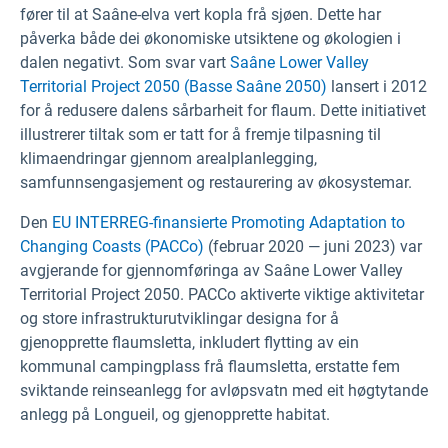
fører til at Saâne-elva vert kopla frå sjøen. Dette har
påverka både dei økonomiske utsiktene og økologien i
dalen negativt. Som svar vart
Saâne Lower Valley
Territorial Project 2050 (Basse Saâne 2050)
lansert i 2012
for å redusere dalens sårbarheit for flaum. Dette initiativet
illustrerer tiltak som er tatt for å fremje tilpasning til
klimaendringar gjennom arealplanlegging,
samfunnsengasjement og restaurering av økosystemar.
Den
EU INTERREG-finansierte
Promoting Adaptation to
Changing Coasts (PACCo)
(februar 2020 — juni 2023) var
avgjerande for gjennomføringa av Saâne Lower Valley
Territorial Project 2050. PACCo aktiverte viktige aktivitetar
og store infrastrukturutviklingar designa for å
gjenopprette flaumsletta, inkludert flytting av ein
kommunal campingplass frå flaumsletta, erstatte fem
sviktande reinseanlegg for avløpsvatn med eit høgtytande
anlegg på Longueil, og gjenopprette habitat.