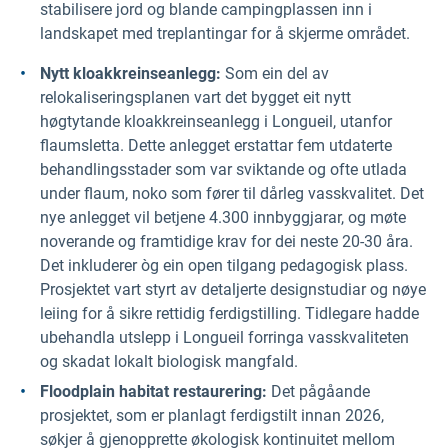
stabilisere jord og blande campingplassen inn i
landskapet med treplantingar for å skjerme området.
Nytt
kloakkreinseanlegg:
Som ein del av
relokaliseringsplanen vart det bygget eit nytt
høgtytande kloakkreinseanlegg i Longueil, utanfor
flaumsletta. Dette anlegget erstattar fem utdaterte
behandlingsstader som var sviktande og ofte utlada
under flaum, noko som fører til dårleg vasskvalitet. Det
nye anlegget vil betjene 4.300 innbyggjarar, og møte
noverande og framtidige krav for dei neste 20-30 åra.
Det inkluderer òg ein open tilgang pedagogisk plass.
Prosjektet vart styrt av detaljerte designstudiar og nøye
leiing for å sikre rettidig ferdigstilling. Tidlegare hadde
ubehandla utslepp i Longueil forringa vasskvaliteten
og skadat lokalt biologisk mangfald.
Floodplain habitat restaurering:
Det pågåande
prosjektet, som er planlagt ferdigstilt innan 2026,
søkjer å gjenopprette økologisk kontinuitet mellom