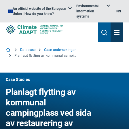
Environmental
An official website of the European
information
NN
Union | How do you know?
systems
Database
Case-undersøkingar
Planlagt flytting av kommunal campingplass ved sida av restaurering av flaumsletter i Normandie (Frankrike)
Case Studies
Planlagt flytting av
kommunal
campingplass ved sida
av restaurering av