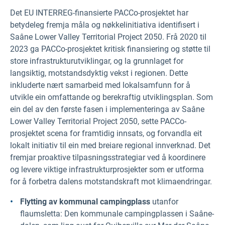
Det EU INTERREG-finansierte PACCo-prosjektet har
betydeleg fremja måla og nøkkelinitiativa identifisert i
Saâne Lower Valley Territorial Project 2050. Frå 2020 til
2023 ga PACCo-prosjektet kritisk finansiering og støtte til
store infrastrukturutviklingar, og la grunnlaget for
langsiktig, motstandsdyktig vekst i regionen. Dette
inkluderte nært samarbeid med lokalsamfunn for å
utvikle ein omfattande og berekraftig utviklingsplan. Som
ein del av den første fasen i implementeringa av Saâne
Lower Valley Territorial Project 2050, sette PACCo-
prosjektet scena for framtidig innsats, og forvandla eit
lokalt initiativ til ein med breiare regional innverknad. Det
fremjar proaktive tilpasningsstrategiar ved å koordinere
og levere viktige infrastrukturprosjekter som er utforma
for å forbetra dalens motstandskraft mot klimaendringar.
Flytting av kommunal campingplass
utanfor
flaumsletta: Den kommunale campingplassen i Saâne-