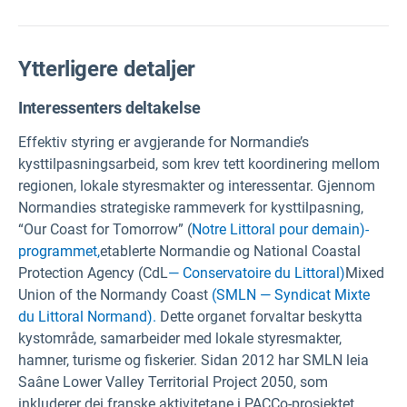
Ytterligere detaljer
Interessenters deltakelse
Effektiv styring er avgjerande for Normandie’s
kysttilpasningsarbeid, som krev tett koordinering mellom
regionen, lokale styresmakter og interessentar. Gjennom
Normandies strategiske rammeverk for kysttilpasning,
“Our Coast for Tomorrow” (
Notre Littoral pour demain)-
programmet,
etablerte Normandie og National Coastal
Protection Agency (CdL
— Conservatoire du Littoral)
Mixed
Union of the Normandy Coast
(SMLN — Syndicat Mixte
du Littoral Normand).
Dette organet forvaltar beskytta
kystområde, samarbeider med lokale styresmakter,
hamner, turisme og fiskerier. Sidan 2012 har SMLN leia
Saâne Lower Valley Territorial Project 2050, som
inkluderer dei franske aktivitetane i PACCo-prosjektet.