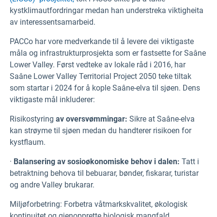
kystklimautfordringar medan han understreka viktigheita
av interessentsamarbeid.
PACCo har vore medverkande til å levere dei viktigaste
måla og infrastrukturprosjekta som er fastsette for Saâne
Lower Valley. Først vedteke av lokale råd i 2016, har
Saâne Lower Valley Territorial Project 2050 teke tiltak
som startar i 2024 for å kople Saâne-elva til sjøen. Dens
viktigaste mål inkluderer:
Risikostyring
av oversvømmingar:
Sikre at Saâne-elva
kan strøyme til sjøen medan du handterer risikoen for
kystflaum.
·
Balansering av sosioøkonomiske behov i dalen:
Tatt i
betraktning behova til bebuarar, bønder, fiskarar, turistar
og andre Valley brukarar.
Miljøforbetring:
Forbetra våtmarkskvalitet, økologisk
kontinuitet og gjenopprette biologisk mangfald.