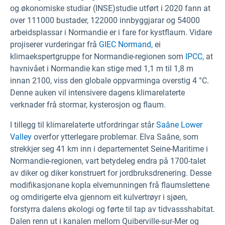
og økonomiske studiar (INSE)
studie utført i 2020 fann at
over 111000 bustader, 122000 innbyggjarar og 54000
arbeidsplassar i Normandie er i fare for kystflaum. Vidare
projiserer vurderingar frå
GIEC Normand,
ei
klimaekspertgruppe for Normandie-regionen som
IPCC,
at
havnivået i Normandie kan stige med 1,1 m til 1,8 m
innan 2100, viss den globale oppvarminga overstig 4 °C.
Denne auken vil intensivere dagens klimarelaterte
verknader frå stormar, kysterosjon og flaum.
I tillegg til klimarelaterte utfordringar står
Saâne Lower
Valley
overfor ytterlegare problemar. Elva Saâne, som
strekkjer seg 41 km inn i departementet Seine-Maritime i
Normandie-regionen, vart betydeleg endra på 1700-talet
av diker og diker konstruert for jordbruksdrenering. Desse
modifikasjonane kopla elvemunningen frå flaumslettene
og omdirigerte elva gjennom eit kulvertrøyr i sjøen,
forstyrra dalens økologi og førte til tap av tidvassshabitat.
Dalen renn ut i kanalen mellom Quiberville-sur-Mer og