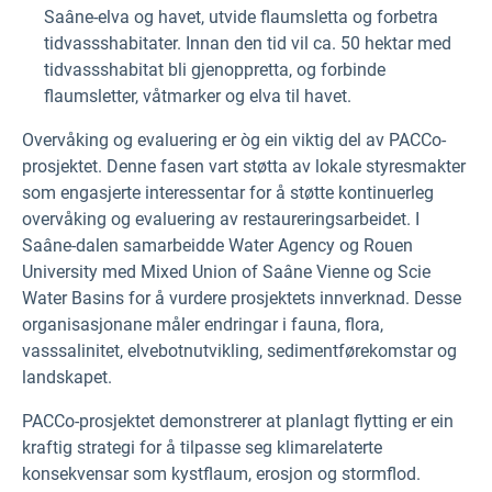
Saâne-elva og havet, utvide flaumsletta og forbetra
tidvassshabitater. Innan den tid vil ca. 50 hektar med
tidvassshabitat bli gjenoppretta, og forbinde
flaumsletter, våtmarker og elva til havet.
Overvåking og evaluering er òg ein viktig del av PACCo-
prosjektet. Denne fasen vart støtta av lokale styresmakter
som engasjerte interessentar for å støtte kontinuerleg
overvåking og evaluering av restaureringsarbeidet. I
Saâne-dalen samarbeidde Water Agency og Rouen
University med Mixed Union of Saâne Vienne og Scie
Water Basins for å vurdere prosjektets innverknad. Desse
organisasjonane måler endringar i fauna, flora,
vasssalinitet, elvebotnutvikling, sedimentførekomstar og
landskapet.
PACCo-prosjektet demonstrerer at planlagt flytting er ein
kraftig strategi for å tilpasse seg klimarelaterte
konsekvensar som kystflaum, erosjon og stormflod.