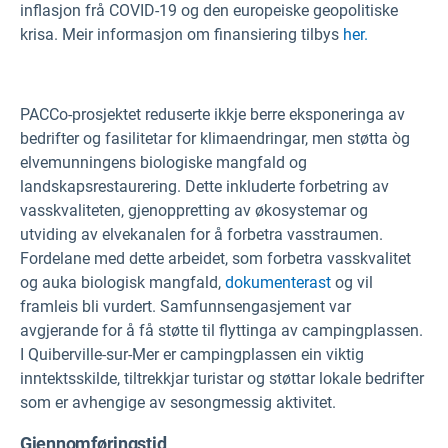
inflasjon frå COVID-19 og den europeiske geopolitiske
krisa. Meir informasjon om finansiering tilbys
her.
PACCo-prosjektet reduserte ikkje berre eksponeringa av
bedrifter og fasilitetar for klimaendringar, men støtta òg
elvemunningens biologiske mangfald og
landskapsrestaurering. Dette inkluderte forbetring av
vasskvaliteten, gjenoppretting av økosystemar og
utviding av elvekanalen for å forbetra vasstraumen.
Fordelane med dette arbeidet, som forbetra vasskvalitet
og auka biologisk mangfald,
dokumenterast
og vil
framleis bli vurdert. Samfunnsengasjement var
avgjerande for å få støtte til flyttinga av campingplassen.
I Quiberville-sur-Mer er campingplassen ein viktig
inntektsskilde, tiltrekkjar turistar og støttar lokale bedrifter
som er avhengige av sesongmessig aktivitet.
Gjennomføringstid