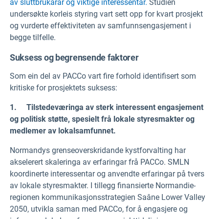
av sluttbrukarar og viktige interessentar.
Studien
undersøkte korleis styring vart sett opp for kvart prosjekt
og vurderte effektiviteten av samfunnsengasjement i
begge tilfelle.
Suksess og begrensende faktorer
Som ein del av PACCo vart fire forhold identifisert som
kritiske for prosjektets suksess:
1.
Tilstedeværinga av sterk interessent engasjement
og politisk støtte, spesielt frå lokale styresmakter og
medlemer av lokalsamfunnet.
Normandys grenseoverskridande kystforvalting har
akselerert skaleringa av erfaringar frå PACCo. SMLN
koordinerte interessentar og anvendte erfaringar på tvers
av lokale styresmakter. I tillegg finansierte Normandie-
regionen kommunikasjonsstrategien Saâne Lower Valley
2050, utvikla saman med PACCo, for å engasjere og