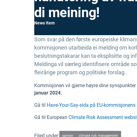
di meining!
News Item
Som svar på den første europeiske klimaris
kommisjonen utarbeida ei melding om korleis
beslutningstakarar kan ta eksplisitte og i
Meldinga vil særleg identifisere område s
fleirårige program og politiske forslag.
Kommisjonen vil gjerne høyre dine synspunkter p
januar 2024.
Gå til
Have-Your-Say-sida på EU-kommisjonens 
Gå til European
Climate Risk Assessment websi
Filed under:
opinion
climate risk management