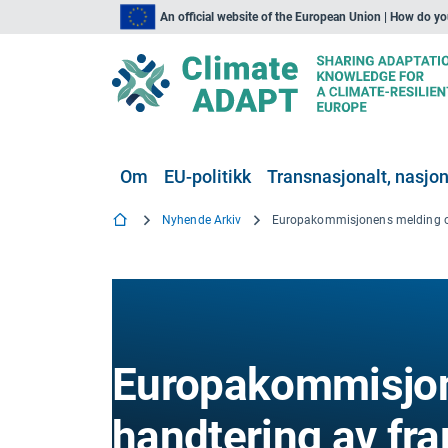
An official website of the European Union | How do y
Om
EU-politikk
Transnasjonalt, nasjona
Nyhende Arkiv
Europakommisjo
handtering av fra