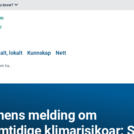
ou know?
lt, lokalt
Kunnskap
Nett
Europakommisjonens melding om handtering av framtidige klimarisikoar: Si di meining!
nens melding om
mtidige klimarisikoar: S