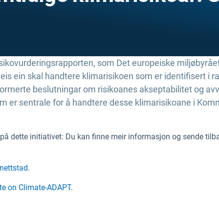
ikovurderingsrapporten, som Det europeiske miljøbyrået (
 ein skal handtere klimarisikoen som er identifisert i ra
nformerte beslutningar om risikoanes akseptabilitet og av
om er sentrale for å handtere desse klimarisikoane i Ko
å dette initiativet: Du kan finne meir informasjon og sende til
nettstad.
te on Climate-ADAPT.