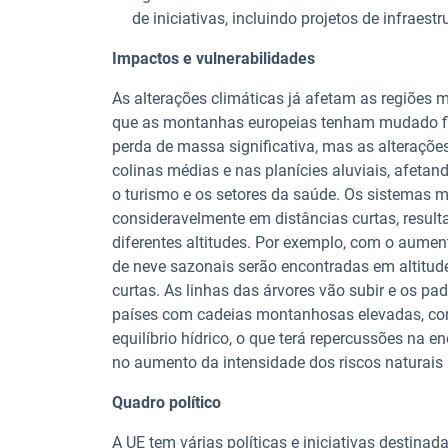
de iniciativas, incluindo projetos de infrae
Impactos e vulnerabilidades
As alterações climáticas já afetam as regiões m
que as montanhas europeias tenham mudado fis
perda de massa significativa, mas as alteraç
colinas médias e nas planícies aluviais, afetan
o turismo e os setores da saúde. Os sistema
consideravelmente em distâncias curtas, resul
diferentes altitudes. Por exemplo, com o aument
de neve sazonais serão encontradas em altitude
curtas. As linhas das árvores vão subir e os p
países com cadeias montanhosas elevadas, como
equilíbrio hídrico, o que terá repercussões na 
no aumento da intensidade dos riscos naturais
Quadro político
A UE tem várias políticas e iniciativas destina