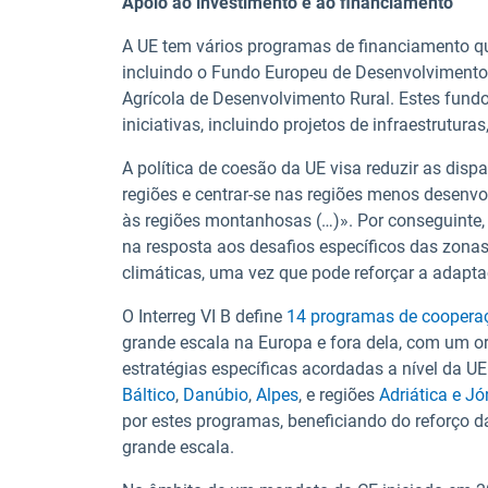
Apoio ao investimento e ao financiamento
A UE tem vários programas de financiamento q
incluindo o Fundo Europeu de Desenvolvimento
Agrícola de Desenvolvimento Rural. Estes fund
iniciativas, incluindo projetos de infraestrutu
A política de coesão da UE visa reduzir as disp
regiões e centrar-se nas regiões menos desenvo
às regiões montanhosas (…)». Por conseguinte
na resposta aos desafios específicos das zona
climáticas, uma vez que pode reforçar a adapt
O Interreg VI B define
14 programas de coopera
grande escala na Europa e fora dela, com um o
estratégias específicas acordadas a nível da U
Báltico
,
Danúbio
,
Alpes
, e regiões
Adriática e Jó
por estes programas, beneficiando do reforço d
grande escala.