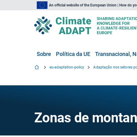
An official website of the European Union | How do y
Sobre
Política da UE
Transnacional, N
eu-adaptation-policy
Adaptação nos setores po
Zonas de monta