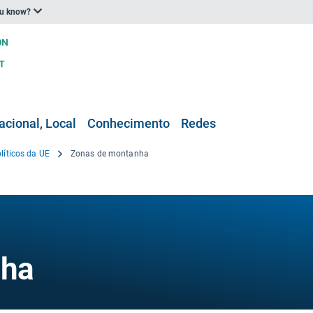
ou know?
acional, Local
Conhecimento
Redes
líticos da UE
Zonas de montanha
nha