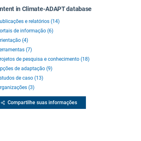
ntent in Climate-ADAPT database
ublicações e relatórios
(
14
)
ortais de informação
(
6
)
rientação
(
4
)
erramentas
(
7
)
rojetos de pesquisa e conhecimento
(
18
)
pções de adaptação
(
9
)
studos de caso
(
13
)
rganizações
(
3
)
Compartilhe suas informações