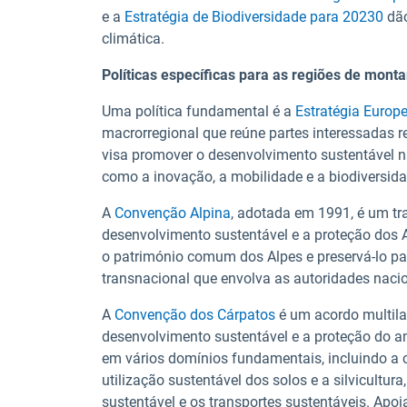
e a
Estratégia de Biodiversidade para 20230
dão
climática.
Políticas específicas para as regiões de mont
Uma política fundamental é a
Estratégia Europe
macrorregional que reúne partes interessadas re
visa promover o desenvolvimento sustentável 
como a inovação, a mobilidade e a biodiversida
A
Convenção Alpina
, adotada em 1991, é um tra
desenvolvimento sustentável e a proteção dos A
o património comum dos Alpes e preservá-lo pa
transnacional que envolva as autoridades nacion
A
Convenção dos Cárpatos
é um acordo multilat
desenvolvimento sustentável e a proteção do a
em vários domínios fundamentais, incluindo a c
utilização sustentável dos solos e a silvicultur
sustentável e os transportes sustentáveis. Apo