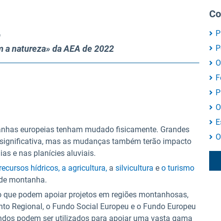
Co
P
a
m a natureza» da AEA de 2022
P
O
F
P
O
E
ntanhas europeias tenham mudado fisicamente. Grandes
O
 significativa, mas as mudanças também terão impacto
as e nas planícies aluviais.
recursos hídricos,
a agricultura,
a
silvicultura
e
o turismo
 de montanha.
o que podem apoiar projetos em regiões montanhosas,
to Regional, o Fundo Social Europeu e o Fundo Europeu
undos podem ser utilizados para apoiar uma vasta gama