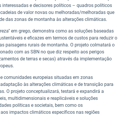
s interessadas e decisores políticos – quadros políticos
e cadeias de valor novas ou melhoradas/melhoradas que
dade das zonas de montanha às alterações climáticas.
ureza" em grego, demonstra como as soluções baseadas
stentáveis e eficazes em termos de custos para reduzir o
s paisagens rurais de montanha. O projeto colmatará o
ionado com as SBN no que diz respeito aos perigos
izamentos de terras e secas) através da implementação
ropeus.
s e comunidades europeias situadas em zonas
daptação às alterações climáticas e de transição para
as. O projeto conceptualizará, testará e expandirá a
eis, multidimensionais e reaplicáveis e soluções
ades políticas e societais, bem como os
aos impactos climáticos específicos nas regiões